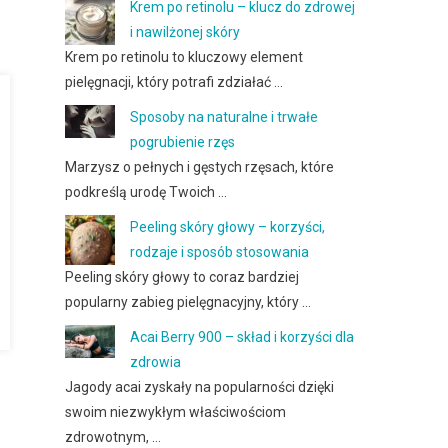
Krem po retinolu – klucz do zdrowej
i nawilżonej skóry
Krem po retinolu to kluczowy element
pielęgnacji, który potrafi zdziałać …
Sposoby na naturalne i trwałe
pogrubienie rzęs
Marzysz o pełnych i gęstych rzęsach, które
podkreślą urodę Twoich …
Peeling skóry głowy – korzyści,
rodzaje i sposób stosowania
Peeling skóry głowy to coraz bardziej
popularny zabieg pielęgnacyjny, który …
Acai Berry 900 – skład i korzyści dla
zdrowia
Jagody acai zyskały na popularności dzięki
swoim niezwykłym właściwościom
zdrowotnym, …