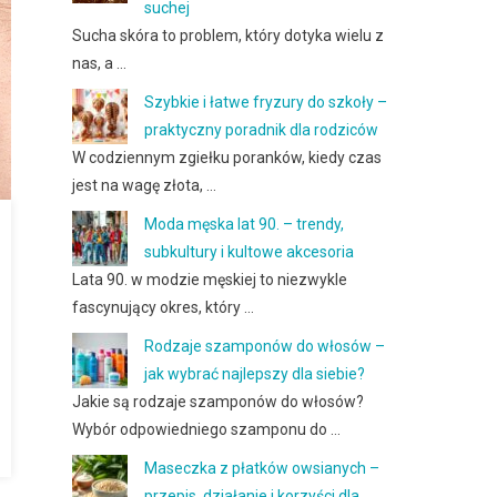
suchej
Sucha skóra to problem, który dotyka wielu z
nas, a …
Szybkie i łatwe fryzury do szkoły –
praktyczny poradnik dla rodziców
W codziennym zgiełku poranków, kiedy czas
jest na wagę złota, …
Moda męska lat 90. – trendy,
subkultury i kultowe akcesoria
Lata 90. w modzie męskiej to niezwykle
fascynujący okres, który …
Rodzaje szamponów do włosów –
jak wybrać najlepszy dla siebie?
Jakie są rodzaje szamponów do włosów?
Wybór odpowiedniego szamponu do …
Maseczka z płatków owsianych –
przepis, działanie i korzyści dla