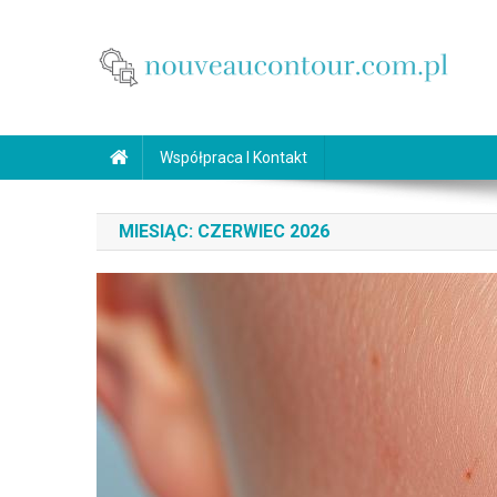
Skip
to
content
nouveaucontour.com.pl
makijaż Poznań
Współpraca I Kontakt
MIESIĄC:
CZERWIEC 2026