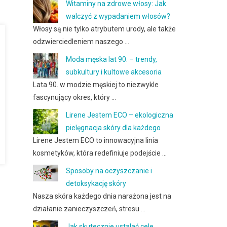
Witaminy na zdrowe włosy: Jak
walczyć z wypadaniem włosów?
Włosy są nie tylko atrybutem urody, ale także
odzwierciedleniem naszego …
Moda męska lat 90. – trendy,
subkultury i kultowe akcesoria
Lata 90. w modzie męskiej to niezwykle
fascynujący okres, który …
Lirene Jestem ECO – ekologiczna
pielęgnacja skóry dla każdego
Lirene Jestem ECO to innowacyjna linia
kosmetyków, która redefiniuje podejście …
Sposoby na oczyszczanie i
detoksykację skóry
Nasza skóra każdego dnia narażona jest na
działanie zanieczyszczeń, stresu …
Jak skutecznie ustalać cele