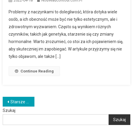
2022-04-18
Nouveaucontour.com.pl
Problemy z naczynkami to dolegliwość, która dotyka wiele
osób, a ich obecność może być nie tylko estetycznym, ale i
zdrowotnym wyzwaniem. Często są wynikiem różnych
czynników, takich jak genetyka, starzenie się czy zmiany
hormonalne. Warto zrozumieć, co stoi za ich pojawieniem się,
aby skuteczniej im zapobiegać. W artykule przyjrzymy się nie
tylko objawom, ale także […]
Continue Reading
Nawigacja
Starsze wpisy
Szukaj
po
Szukaj
wpisach