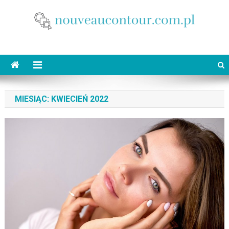
Skip
to
content
nouveaucontour.com.pl
makijaż Poznań
MIESIĄC:
KWIECIEŃ 2022