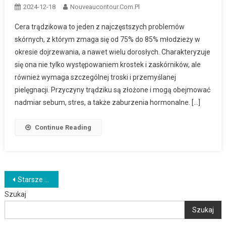
2024-12-18
Nouveaucontour.com.pl
Cera trądzikowa to jeden z najczęstszych problemów
skórnych, z którym zmaga się od 75% do 85% młodzieży w
okresie dojrzewania, a nawet wielu dorosłych. Charakteryzuje
się ona nie tylko występowaniem krostek i zaskórników, ale
również wymaga szczególnej troski i przemyślanej
pielęgnacji. Przyczyny trądziku są złożone i mogą obejmować
nadmiar sebum, stres, a także zaburzenia hormonalne. […]
Continue Reading
Nawigacja
Starsze wpisy
Szukaj
po
Szukaj
wpisach