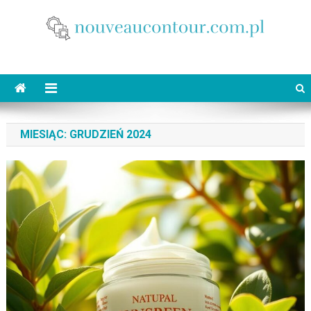
Skip
to
content
nouveaucontour.com.pl
makijaż Poznań
MIESIĄC:
GRUDZIEŃ 2024