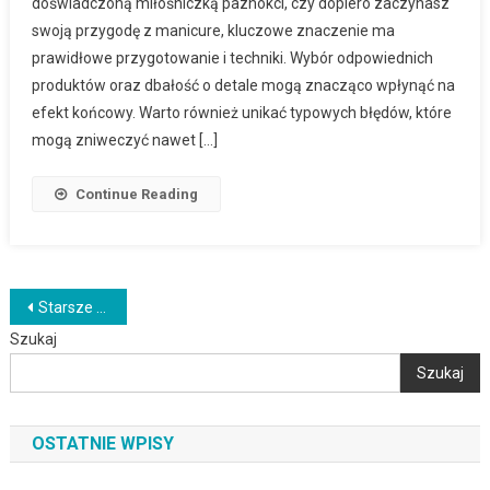
doświadczoną miłośniczką paznokci, czy dopiero zaczynasz
swoją przygodę z manicure, kluczowe znaczenie ma
prawidłowe przygotowanie i techniki. Wybór odpowiednich
produktów oraz dbałość o detale mogą znacząco wpłynąć na
efekt końcowy. Warto również unikać typowych błędów, które
mogą zniweczyć nawet […]
Continue Reading
Nawigacja
Starsze wpisy
Szukaj
po
Szukaj
wpisach
OSTATNIE WPISY