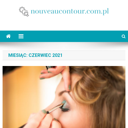
Skip
to
content
nouveaucontour.com.pl
makijaż Poznań
MIESIĄC:
CZERWIEC 2021