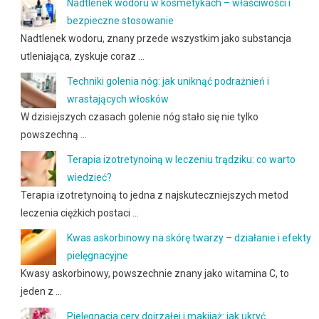
Nadtlenek wodoru w kosmetykach – właściwości i
bezpieczne stosowanie
Nadtlenek wodoru, znany przede wszystkim jako substancja
utleniająca, zyskuje coraz …
Techniki golenia nóg: jak uniknąć podrażnień i
wrastających włosków
W dzisiejszych czasach golenie nóg stało się nie tylko
powszechną …
Terapia izotretynoiną w leczeniu trądziku: co warto
wiedzieć?
Terapia izotretynoiną to jedna z najskuteczniejszych metod
leczenia ciężkich postaci …
Kwas askorbinowy na skórę twarzy – działanie i efekty
pielęgnacyjne
Kwasy askorbinowy, powszechnie znany jako witamina C, to
jeden z …
Pielęgnacja cery dojrzałej i makijaż: jak ukryć