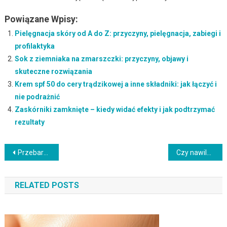
Powiązane Wpisy:
Pielęgnacja skóry od A do Z: przyczyny, pielęgnacja, zabiegi i
profilaktyka
Sok z ziemniaka na zmarszczki: przyczyny, objawy i
skuteczne rozwiązania
Krem spf 50 do cery trądzikowej a inne składniki: jak łączyć i
nie podrażnić
Zaskórniki zamknięte – kiedy widać efekty i jak podtrzymać
rezultaty
Nawigacja
Przebarwienia po stanie zapalnym: najczęstsze błędy, które pogarszają problem
Czy nawilżenie skóry od środka jest bezpieczne? Przeciwwskazania i skutki uboczne
wpisu
RELATED POSTS