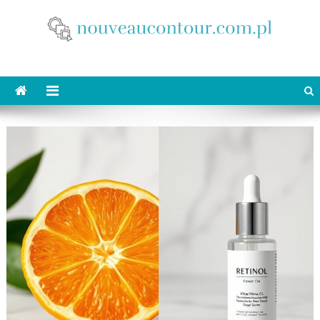
Skip
to
content
nouveaucontour.com.pl
makijaż Poznań