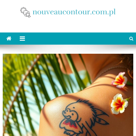
Skip
to
content
nouveaucontour.com.pl
makijaż Poznań