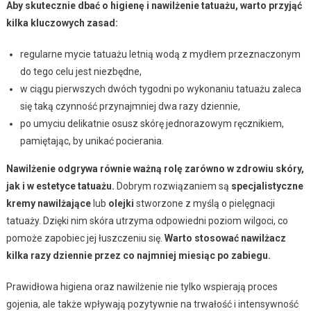
Aby skutecznie dbać o higienę i nawilżenie tatuażu, warto przyjąć
kilka kluczowych zasad:
regularne mycie tatuażu letnią wodą z mydłem przeznaczonym
do tego celu jest niezbędne,
w ciągu pierwszych dwóch tygodni po wykonaniu tatuażu zaleca
się taką czynność przynajmniej dwa razy dziennie,
po umyciu delikatnie osusz skórę jednorazowym ręcznikiem,
pamiętając, by unikać pocierania.
Nawilżenie odgrywa równie ważną rolę zarówno w zdrowiu skóry,
jak i w estetyce tatuażu.
Dobrym rozwiązaniem są
specjalistyczne
kremy nawilżające
lub
olejki
stworzone z myślą o pielęgnacji
tatuaży. Dzięki nim skóra utrzyma odpowiedni poziom wilgoci, co
pomoże zapobiec jej łuszczeniu się.
Warto stosować nawilżacz
kilka razy dziennie przez co najmniej miesiąc po zabiegu.
Prawidłowa higiena oraz nawilżenie nie tylko wspierają proces
gojenia, ale także wpływają pozytywnie na trwałość i intensywność