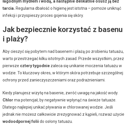
łagodnym mydłem i wodą, a następnie delikatnie osusz ją bez
tarcia.
Regularna dbałość o higienę jest istotna – pomoże uniknąć
infekcji i przyspieszy proces gojenia się skóry.
Jak bezpiecznie korzystać z basenu
i plaży?
Aby cieszyć się pobytem nad basenem i plażą po zrobieniu tatuażu,
warto przestrzegać kilku istotnych zasad. Przede wszystkim, przez
pierwsze
cztery tygodnie
zaleca się unikanie moczenia tatuażu w
wodzie. To kluczowy okres, w którym skóra potrzebuje szczególnej
ochrony przed zanieczyszczeniami oraz podrażnieniami.
Kiedy planujesz wizytę na basenie, zwróć uwagę na jakość wody.
Chlor
ma potencjał, by negatywnie wpłynąć na świeże tatuaże.
Dlatego najlepiej unikać pływania w chlorowanej wodzie. Jeśli
jednak nie możesz całkowicie zrezygnować z kąpieli, rozważ użycie
wodoodpornej folii
do osłony tatuażu.