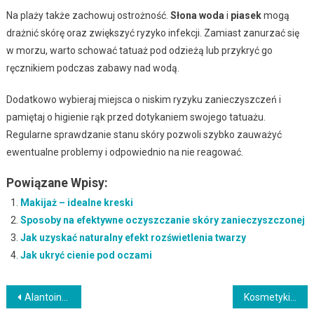
Na plaży także zachowuj ostrożność.
Słona woda
i
piasek
mogą
drażnić skórę oraz zwiększyć ryzyko infekcji. Zamiast zanurzać się
w morzu, warto schować tatuaż pod odzieżą lub przykryć go
ręcznikiem podczas zabawy nad wodą.
Dodatkowo wybieraj miejsca o niskim ryzyku zanieczyszczeń i
pamiętaj o higienie rąk przed dotykaniem swojego tatuażu.
Regularne sprawdzanie stanu skóry pozwoli szybko zauważyć
ewentualne problemy i odpowiednio na nie reagować.
Powiązane Wpisy:
Makijaż – idealne kreski
Sposoby na efektywne oczyszczanie skóry zanieczyszczonej
Jak uzyskać naturalny efekt rozświetlenia twarzy
Jak ukryć cienie pod oczami
Nawigacja
Alantoina w kosmetykach: właściwości i zastosowanie w pielęgnacji skóry
Kosmetyki złuszczające: rodzaje, działanie i korzyści dla skóry