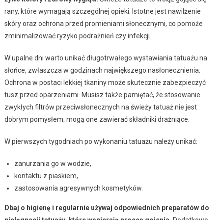
rany, które wymagają szczególnej opieki. Istotne jest nawilżenie
skóry oraz ochrona przed promieniami słonecznymi, co pomoże
zminimalizować ryzyko podrażnień czy infekcji.
W upalne dni warto unikać długotrwałego wystawiania tatuażu na
słońce, zwłaszcza w godzinach największego nasłonecznienia.
Ochrona w postaci lekkiej tkaniny może skutecznie zabezpieczyć
tusz przed oparzeniami. Musisz także pamiętać, że stosowanie
zwykłych filtrów przeciwsłonecznych na świeży tatuaż nie jest
dobrym pomysłem; mogą one zawierać składniki drażniące.
W pierwszych tygodniach po wykonaniu tatuażu należy unikać:
zanurzania go w wodzie,
kontaktu z piaskiem,
zastosowania agresywnych kosmetyków.
Dbaj o higienę i regularnie używaj odpowiednich preparatów do
pielęgnacji tatuaży, które wspierają proces gojenia.
Dodatkowo