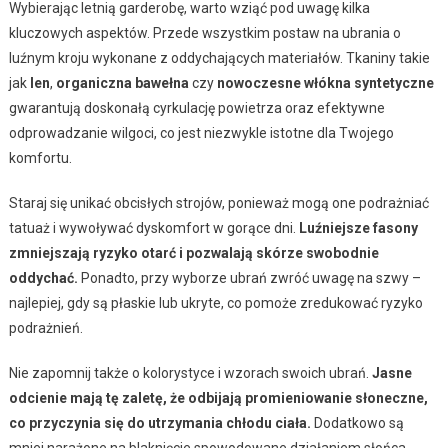
Wybierając letnią garderobę, warto wziąć pod uwagę kilka
kluczowych aspektów. Przede wszystkim postaw na ubrania o
luźnym kroju wykonane z oddychających materiałów. Tkaniny takie
jak
len
,
organiczna bawełna
czy
nowoczesne włókna syntetyczne
gwarantują doskonałą cyrkulację powietrza oraz efektywne
odprowadzanie wilgoci, co jest niezwykle istotne dla Twojego
komfortu.
Staraj się unikać obcisłych strojów, ponieważ mogą one podrażniać
tatuaż i wywoływać dyskomfort w gorące dni.
Luźniejsze fasony
zmniejszają ryzyko otarć i pozwalają skórze swobodnie
oddychać.
Ponadto, przy wyborze ubrań zwróć uwagę na szwy –
najlepiej, gdy są płaskie lub ukryte, co pomoże zredukować ryzyko
podrażnień.
Nie zapomnij także o kolorystyce i wzorach swoich ubrań.
Jasne
odcienie mają tę zaletę, że odbijają promieniowanie słoneczne,
co przyczynia się do utrzymania chłodu ciała.
Dodatkowo są
mniej narażone na blaknięcie spowodowane działaniem słońca.