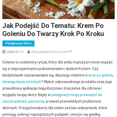
Jak Podejść Do Tematu: Krem Po
Goleniu Do Twarzy Krok Po Kroku
Pielęgnacja Skóry
Nouveaucontour.com.pl
2026-01-17
Golenie to codzienny rytuał, który dla wielu mężczyzn może wiązać
się z nieprzyjemnymi podrażnieniami i dyskomfortem. Czy
kiedykolwiek zastanawiałeś się, dlaczego niektóre
kremy po goleniu
działają lepiej od innych
? Wybór odpowiedniego produktu oraz jego
prawidłowa aplikacja mają kluczowe znaczenie dla zdrowia i
wyglądu twojej skóry. Błędy w
pielęgnacji mogą prowadzić do
zaczerwienień, pieczenia
, a nawet przewlekłych problemów
skórnych. Przygotowaliśmy dla ciebie zestaw wskazówek, które
pomogą uniknąć najczęstszych pułapek i cieszyć się gładką,