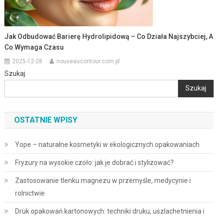
Jak Odbudować Barierę Hydrolipidową – Co Działa Najszybciej, A
Co Wymaga Czasu
2025-12-28
nouveaucontour.com.pl
Szukaj
Szukaj
OSTATNIE WPISY
Yope – naturalne kosmetyki w ekologicznych opakowaniach
Fryzury na wysokie czoło: jak je dobrać i stylizować?
Zastosowanie tlenku magnezu w przemyśle, medycynie i
rolnictwie
Druk opakowań kartonowych: techniki druku, uszlachetnienia i