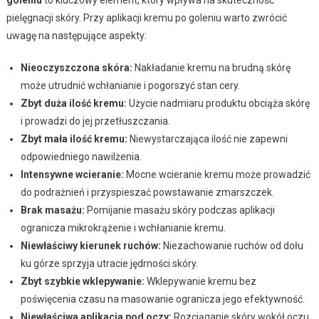
pielęgnacji skóry. Przy aplikacji kremu po goleniu warto zwrócić
uwagę na następujące aspekty:
Nieoczyszczona skóra:
Nakładanie kremu na brudną skórę
może utrudnić wchłanianie i pogorszyć stan cery.
Zbyt duża ilość kremu:
Użycie nadmiaru produktu obciąża skórę
i prowadzi do jej przetłuszczania.
Zbyt mała ilość kremu:
Niewystarczająca ilość nie zapewni
odpowiedniego nawilżenia.
Intensywne wcieranie:
Mocne wcieranie kremu może prowadzić
do podrażnień i przyspieszać powstawanie zmarszczek.
Brak masażu:
Pomijanie masażu skóry podczas aplikacji
ogranicza mikrokrążenie i wchłanianie kremu.
Niewłaściwy kierunek ruchów:
Niezachowanie ruchów od dołu
ku górze sprzyja utracie jędrności skóry.
Zbyt szybkie wklepywanie:
Wklepywanie kremu bez
poświęcenia czasu na masowanie ogranicza jego efektywność.
Niewłaściwa aplikacja pod oczy:
Rozciąganie skóry wokół oczu