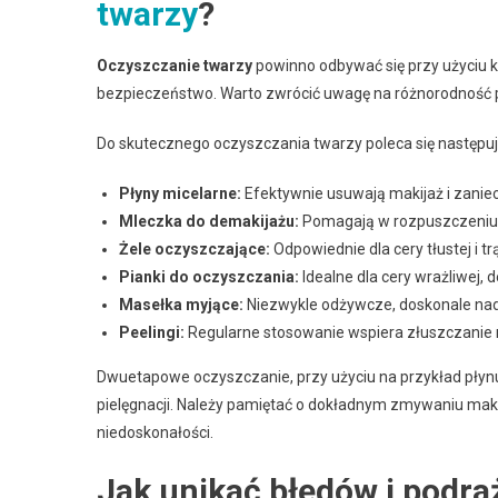
twarzy
?
Oczyszczanie twarzy
powinno odbywać się przy użyciu k
bezpieczeństwo. Warto zwrócić uwagę na różnorodność p
Do skutecznego oczyszczania twarzy poleca się następu
Płyny micelarne:
Efektywnie usuwają makijaż i zaniecz
Mleczka do demakijażu:
Pomagają w rozpuszczeniu m
Żele oczyszczające:
Odpowiednie dla cery tłustej i 
Pianki do oczyszczania:
Idealne dla cery wrażliwej,
Masełka myjące:
Niezwykle odżywcze, doskonale nadają
Peelingi:
Regularne stosowanie wspiera złuszczanie 
Dwuetapowe oczyszczanie, przy użyciu na przykład płynu
pielęgnacji. Należy pamiętać o dokładnym zmywaniu mak
niedoskonałości.
Jak unikać błędów i podra