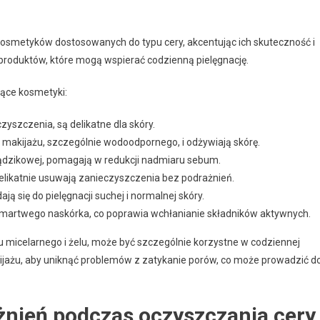
osmetyków dostosowanych do typu cery, akcentując ich skuteczność i
roduktów, które mogą wspierać codzienną pielęgnację.
jące kosmetyki:
yszczenia, są delikatne dla skóry.
akijażu, szczególnie wodoodpornego, i odżywiają skórę.
trądzikowej, pomagają w redukcji nadmiaru sebum.
 delikatnie usuwają zanieczyszczenia bez podrażnień.
 się do pielęgnacji suchej i normalnej skóry.
martwego naskórka, co poprawia wchłanianie składników aktywnych.
 micelarnego i żelu, może być szczególnie korzystne w codziennej
ijażu, aby uniknąć problemów z zatykanie porów, co może prowadzić d
żnień podczas oczyszczania cery 