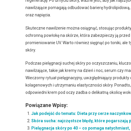
regenerację. Po umyciu skóry, ważne jest, aby jak najszy
nawilżające pomagają odbudować barierę hydrolipidową, c
oraz napięcia.
Skuteczne nawilżenie można osiągnąć, stosując produkty
ochronną powłokę na skórze, która zabezpieczy ją przed 
promieniowanie UV. Warto również sięgnąć po toniki, ale tyl
skóry.
Podczas pielęgnacji suchej skóry po oczyszczaniu, kluczow
nawilżające, takie jak kremy na dzień i noc, serum czy 
Wieczorny rytuał pielęgnacyjny, uwzględniający produkty
kolagenowych i utrzymaniu elastyczności skóry. Ponadto
odpowiedni krem pod oczy zadba o delikatną okolicę wok
Powiązane Wpisy:
Jak podejść do tematu: Dieta przy cerze naczynkow
Skóra sucha: najczęstsze błędy, które pogarszają
Pielęgnacja skóry po 40 – co pomaga natychmiast, 