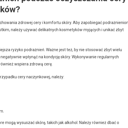
ików?
achowania zdrowej cery i komfortu skóry. Aby zapobiegać podrażnienio
tkim, należy używać delikatnych kosmetyków myjących i unikać zbyt
jsza ryzyko podrażnień. Ważne jest też, by nie stosować zbyt wielu
 negatywnie wpłynąć na kondycję skóry. Wykonywanie regularnych
również wspiera zdrową cerę.
rzypadku cery naczynkowej, należy:
em.
e mogą wysuszać skórę, takich jak alkohol. Należy również dbać o