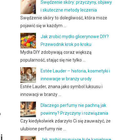
Swędzenie skóry: przyczyny, objawy
i skuteczne metody leczenia
Swędzenie skóry to dolegliwość, która może
pojawić się w każdym …
Jak zrobić mydło glicerynowe DIY?
Przewodnik krok po kroku
Mydła DIY zdobywają coraz większą
popularność, stając się nie tylko …
Estée Lauder – historia, kosmetyki i
innowacje w branży urody
Estée Lauder, znana jako symbol luksusu i
innowacji w branży …
Dlaczego perfumy nie pachną jak
powinny? Przyczyny i rozwiązania
o
Czy kiedykolwiek zdarzyło Ci się zauważyć, że
ulubione perfumy nie …
i
Jak zrobić musujące kule kąpielowe