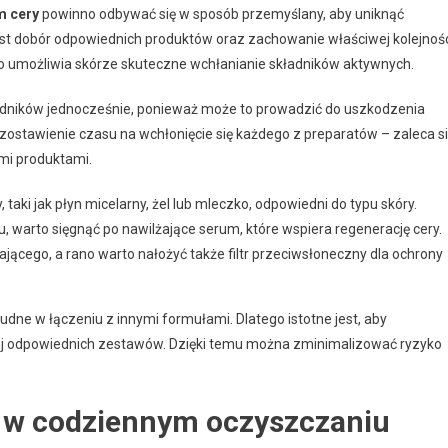
m cery
powinno odbywać się w sposób przemyślany, aby uniknąć
est dobór odpowiednich produktów oraz zachowanie właściwej kolejnoś
 co umożliwia skórze skuteczne wchłanianie składników aktywnych.
kładników jednocześnie, ponieważ może to prowadzić do uszkodzenia
pozostawienie czasu na wchłonięcie się każdego z preparatów – zaleca s
mi produktami.
aki jak płyn micelarny, żel lub mleczko, odpowiedni do typu skóry.
, warto sięgnąć po nawilżające serum, które wspiera regenerację cery.
jącego, a rano warto nałożyć także filtr przeciwsłoneczny dla ochrony
trudne w łączeniu z innymi formułami. Dlatego istotne jest, aby
dziej odpowiednich zestawów. Dzięki temu można zminimalizować ryzyko
 w codziennym oczyszczaniu