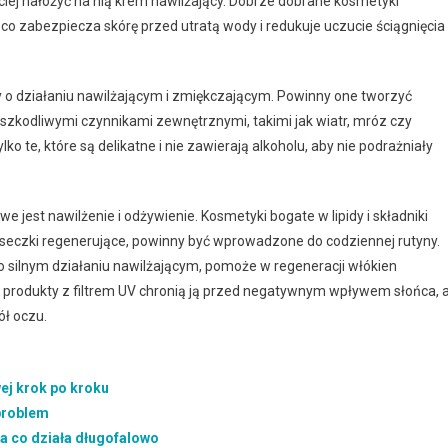
bciej nałożyć na nią krem nawilżający. Dobrze dobrane kosmetyki
o zabezpiecza skórę przed utratą wody i redukuje uczucie ściągnięcia
 o działaniu nawilżającym i zmiękczającym. Powinny one tworzyć
szkodliwymi czynnikami zewnętrznymi, takimi jak wiatr, mróz czy
ko te, które są delikatne i nie zawierają alkoholu, aby nie podrażniały
e jest nawilżenie i odżywienie. Kosmetyki bogate w lipidy i składniki
maseczki regenerujące, powinny być wprowadzone do codziennej rutyny.
 o silnym działaniu nawilżającym, pomoże w regeneracji włókien
, produkty z filtrem UV chronią ją przed negatywnym wpływem słońca, 
ół oczu.
ej krok po kroku
 problem
a co działa długofalowo