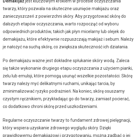
Demakijaż
jest kluczowym krokiem w procesie oczyszczania
twarzy, który pozwala na skuteczne usunięcie makijażu oraz
zanieczyszczeń z powierzchni skóry. Aby przygotować skórę do
dalszych etapów oczyszczania, warto rozpocząć od wyboru
odpowiednich produktów, takich jak płyn micelarny lub olejek do
demakijażu, które efektywnie rozpuszczają makijaż i sebum. Należy
je nałożyć na suchą skórę, co zwiększa skuteczność ich działania.
Po demakijażu ważne jest dokładne spłukanie skóry wodą. Zaleca
się także wykonanie drugiego etapu oczyszczania z użyciem pianki,
żelu lub emulsji, które pomogą usunąć wszelkie pozostałości. Skórę
twarzy należy myć delikatnymi ruchami, unikając tarcia, by
zminimalizować ryzyko podrażnień. Na koniec, skórę osuszamy
czystym ręcznikiem, przykładając go do twarzy, zamiast pocierać,
co dodatkowo chroni skórę przed uszkodzeniami.
Regularne oczyszczanie twarzy to fundament zdrowej pielęgnacji,
który wspiera uzyskanie zdrowego wyglądu skóry. Dzięki
prawidłowemu demakijażowi i przygotowaniu, można zadbać o jej