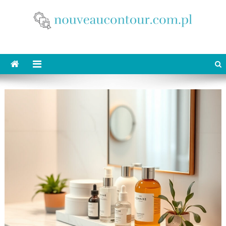
Skip
to
content
nouveaucontour.com.pl
makijaż Poznań