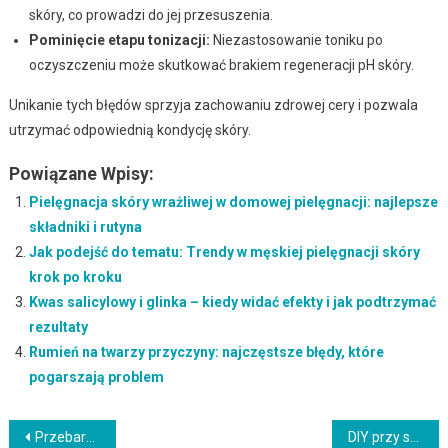
skóry, co prowadzi do jej przesuszenia.
Pominięcie etapu tonizacji:
Niezastosowanie toniku po
oczyszczeniu może skutkować brakiem regeneracji pH skóry.
Unikanie tych błędów sprzyja zachowaniu zdrowej cery i pozwala
utrzymać odpowiednią kondycję skóry.
Powiązane Wpisy:
Pielęgnacja skóry wrażliwej w domowej pielęgnacji: najlepsze
składniki i rutyna
Jak podejść do tematu: Trendy w męskiej pielęgnacji skóry
krok po kroku
Kwas salicylowy i glinka – kiedy widać efekty i jak podtrzymać
rezultaty
Rumień na twarzy przyczyny: najczęstsze błędy, które
pogarszają problem
Nawigacja
Przebarwienia a fototyp skóry a inne składniki: jak łączyć i nie podrażnić
DIY przy skórze wrażliwej a inne składniki: jak łączyć i nie podrażnić