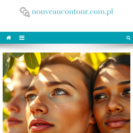
Skip
to
content
nouveaucontour.com.pl
makijaż Poznań