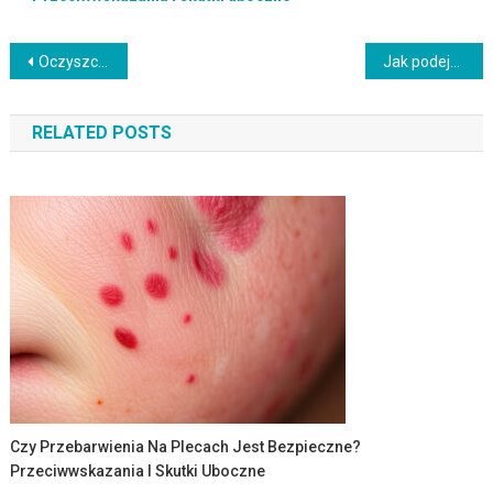
Nawigacja
Oczyszczanie manualne twarzy w domowej pielęgnacji: najlepsze składniki i rutyna
Jak podejść do tematu: Prawidłowe oczyszczanie twarzy krok po kroku
wpisu
RELATED POSTS
Czy Przebarwienia Na Plecach Jest Bezpieczne?
Przeciwwskazania I Skutki Uboczne