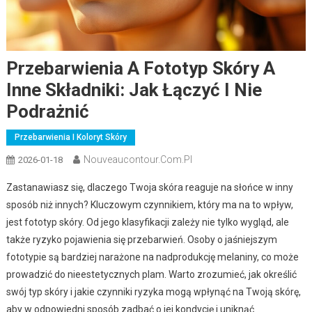
Przebarwienia A Fototyp Skóry A
Inne Składniki: Jak Łączyć I Nie
Podrażnić
Przebarwienia I Koloryt Skóry
Nouveaucontour.com.pl
2026-01-18
Zastanawiasz się, dlaczego Twoja skóra reaguje na słońce w inny
sposób niż innych? Kluczowym czynnikiem, który ma na to wpływ,
jest fototyp skóry. Od jego klasyfikacji zależy nie tylko wygląd, ale
także ryzyko pojawienia się przebarwień. Osoby o jaśniejszym
fototypie są bardziej narażone na nadprodukcję melaniny, co może
prowadzić do nieestetycznych plam. Warto zrozumieć, jak określić
swój typ skóry i jakie czynniki ryzyka mogą wpłynąć na Twoją skórę,
aby w odpowiedni sposób zadbać o jej kondycję i uniknąć