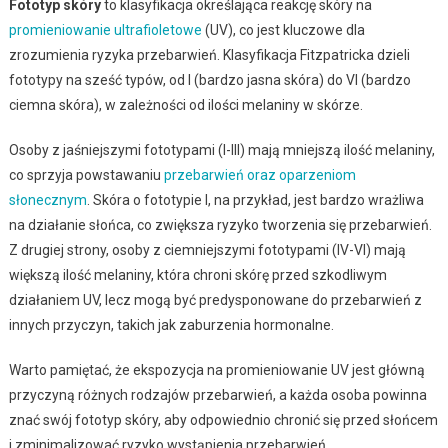
Fototyp skóry
to klasyfikacja określająca reakcję skóry na
promieniowanie ultrafioletowe
(UV), co jest kluczowe dla
zrozumienia ryzyka przebarwień. Klasyfikacja Fitzpatricka dzieli
fototypy na sześć typów, od I (bardzo jasna skóra) do VI (bardzo
ciemna skóra), w zależności od ilości melaniny w skórze.
Osoby z jaśniejszymi fototypami (I-III) mają mniejszą ilość melaniny,
co sprzyja powstawaniu
przebarwień oraz oparzeniom
słonecznym
. Skóra o fototypie I, na przykład, jest bardzo wrażliwa
na działanie słońca, co zwiększa ryzyko tworzenia się przebarwień.
Z drugiej strony, osoby z ciemniejszymi fototypami (IV-VI) mają
większą ilość melaniny, która chroni skórę przed szkodliwym
działaniem UV, lecz mogą być predysponowane do przebarwień z
innych przyczyn, takich jak zaburzenia hormonalne.
Warto pamiętać, że ekspozycja na promieniowanie UV jest główną
przyczyną różnych rodzajów przebarwień, a każda osoba powinna
znać swój fototyp skóry, aby odpowiednio chronić się przed słońcem
i zminimalizować ryzyko wystąpienia przebarwień.