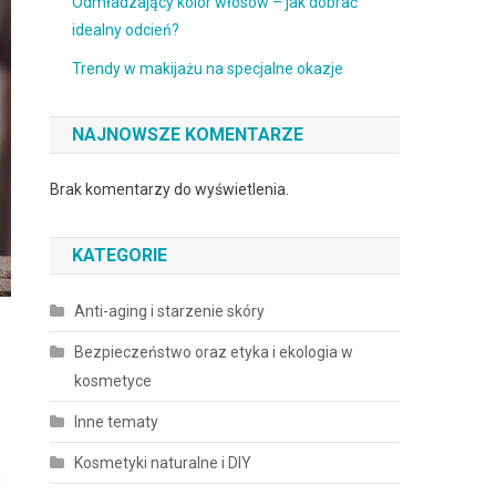
Odmładzający kolor włosów – jak dobrać
idealny odcień?
Trendy w makijażu na specjalne okazje
NAJNOWSZE KOMENTARZE
Brak komentarzy do wyświetlenia.
KATEGORIE
Anti-aging i starzenie skóry
Bezpieczeństwo oraz etyka i ekologia w
kosmetyce
Inne tematy
Kosmetyki naturalne i DIY
i