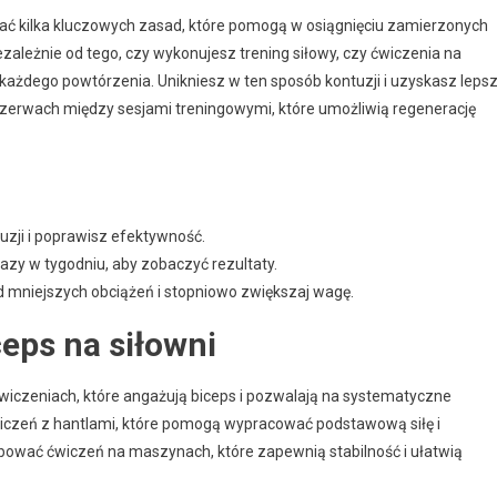
ać kilka kluczowych zasad, które pomogą w osiągnięciu zamierzonych
ezależnie od tego, czy wykonujesz trening siłowy, czy ćwiczenia na
każdego powtórzenia. Unikniesz w ten sposób kontuzji i uzyskasz leps
przerwach między sesjami treningowymi, które umożliwią regenerację
uzji i poprawisz efektywność.
azy w tygodniu, aby zobaczyć rezultaty.
 mniejszych obciążeń i stopniowo zwiększaj wagę.
ceps na siłowni
ćwiczeniach, które angażują biceps i pozwalają na systematyczne
wiczeń z hantlami, które pomogą wypracować podstawową siłę i
wać ćwiczeń na maszynach, które zapewnią stabilność i ułatwią