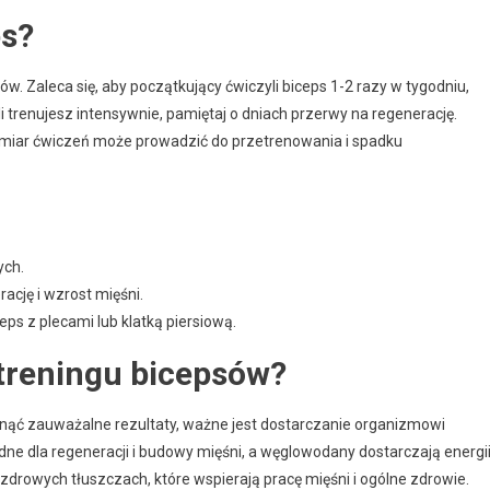
ps?
w. Zaleca się, aby początkujący ćwiczyli biceps 1-2 razy w tygodniu,
 trenujesz intensywnie, pamiętaj o dniach przerwy na regenerację.
admiar ćwiczeń może prowadzić do przetrenowania i spadku
ych.
ację i wzrost mięśni.
ceps z plecami lub klatką piersiową.
 treningu bicepsów?
gnąć zauważalne rezultaty, ważne jest dostarczanie organizmowi
ne dla regeneracji i budowy mięśni, a węglowodany dostarczają energi
drowych tłuszczach, które wspierają pracę mięśni i ogólne zdrowie.