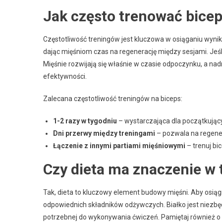
Jak często trenować bice
Częstotliwość treningów jest kluczowa w osiąganiu wynikó
dając mięśniom czas na regenerację między sesjami. Jeśli
Mięśnie rozwijają się właśnie w czasie odpoczynku, a n
efektywności.
Zalecana częstotliwość treningów na biceps:
1-2 razy w tygodniu
– wystarczająca dla początkując
Dni przerwy między treningami
– pozwala na regener
Łączenie z innymi partiami mięśniowymi
– trenuj bi
Czy dieta ma znaczenie w
Tak, dieta to kluczowy element budowy mięśni. Aby osią
odpowiednich składników odżywczych. Białko jest niezbęd
potrzebnej do wykonywania ćwiczeń. Pamiętaj również o z