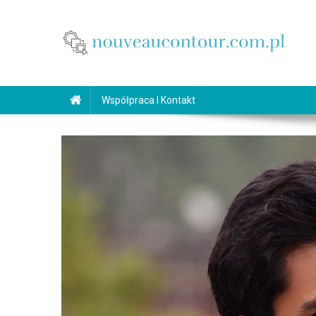
Skip
to
content
nouveaucontour.com.pl
makijaż Poznań
Współpraca I Kontakt