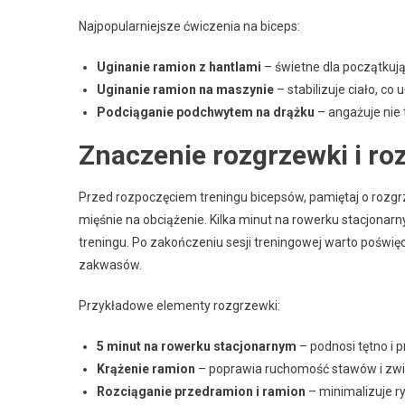
Najpopularniejsze ćwiczenia na biceps:
Uginanie ramion z hantlami
– świetne dla początkują
Uginanie ramion na maszynie
– stabilizuje ciało, c
Podciąganie podchwytem na drążku
– angażuje nie t
Znaczenie rozgrzewki i ro
Przed rozpoczęciem treningu bicepsów, pamiętaj o rozgr
mięśnie na obciążenie. Kilka minut na rowerku stacjonar
treningu. Po zakończeniu sesji treningowej warto poświęc
zakwasów.
Przykładowe elementy rozgrzewki:
5 minut na rowerku stacjonarnym
– podnosi tętno i p
Krążenie ramion
– poprawia ruchomość stawów i zwię
Rozciąganie przedramion i ramion
– minimalizuje ry