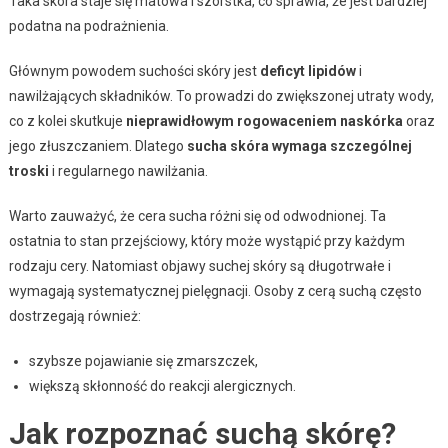
Taka skóra staje się matowa i szorstka, co sprawia, że jest bardziej
podatna na podrażnienia.
Głównym powodem suchości skóry jest
deficyt lipidów
i
nawilżających składników. To prowadzi do zwiększonej utraty wody,
co z kolei skutkuje
nieprawidłowym rogowaceniem naskórka
oraz
jego złuszczaniem. Dlatego
sucha skóra wymaga szczególnej
troski
i regularnego nawilżania.
Warto zauważyć, że cera sucha różni się od odwodnionej. Ta
ostatnia to stan przejściowy, który może wystąpić przy każdym
rodzaju cery. Natomiast objawy suchej skóry są długotrwałe i
wymagają systematycznej pielęgnacji. Osoby z cerą suchą często
dostrzegają również:
szybsze pojawianie się zmarszczek,
większą skłonność do reakcji alergicznych.
Jak rozpoznać suchą skórę?