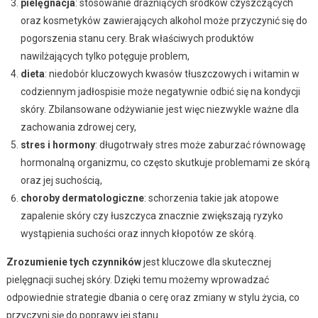
pielęgnacja
: stosowanie drażniących środków czyszczących
oraz kosmetyków zawierających alkohol może przyczynić się do
pogorszenia stanu cery. Brak właściwych produktów
nawilżających tylko potęguje problem,
dieta
: niedobór kluczowych kwasów tłuszczowych i witamin w
codziennym jadłospisie może negatywnie odbić się na kondycji
skóry. Zbilansowane odżywianie jest więc niezwykle ważne dla
zachowania zdrowej cery,
stres i hormony
: długotrwały stres może zaburzać równowagę
hormonalną organizmu, co często skutkuje problemami ze skórą
oraz jej suchością,
choroby dermatologiczne
: schorzenia takie jak atopowe
zapalenie skóry czy łuszczyca znacznie zwiększają ryzyko
wystąpienia suchości oraz innych kłopotów ze skórą.
Zrozumienie tych czynników
jest kluczowe dla skutecznej
pielęgnacji suchej skóry. Dzięki temu możemy wprowadzać
odpowiednie strategie dbania o cerę oraz zmiany w stylu życia, co
przyczyni się do poprawy jej stanu.