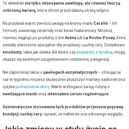
Te składniki
nie tylko intensywnie nawilżają, ale również tworzą
ochronną barierę
, która chroni przed dalszą utratą wilgoci.
Na przykład warto zwrócić uwagę na kremy marki
CeraVe
– ich
formuły zawierają ceramidy oraz kwas hialuronowy. Możesz
również sięgnąć po produkty z linii
Avène
lub
La Roche-Posay
, które
zostały stworzone specjalnie dla wrażliwej i suchej cery. Dodatkowo
emolienty
, takie jak oliwka dla dzieci czy
preparaty z lanoliną
, mogą
okazać się świetnym uzupełnieniem codziennej pielęgnacji.
Nie zapominaj także o
peelingach enzymatycznych
– stosując je
raz w tygodniu możesz skutecznie złuszczyć martwy naskórek bez
ryzyka
podrażnienia skóry
. Warto wzbogacić swoją rutynę o
nawilżające maski
oraz
intensywne serum regenerujące
.
Systematyczne stosowanie tych produktów przyniesie poprawę
kondycji suchej cery
i sprawi, że nabierze ona zdrowego wyglądu.