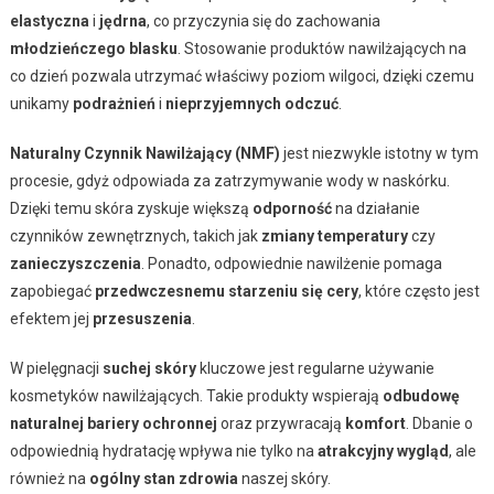
elastyczna
i
jędrna
, co przyczynia się do zachowania
młodzieńczego blasku
. Stosowanie produktów nawilżających na
co dzień pozwala utrzymać właściwy poziom wilgoci, dzięki czemu
unikamy
podrażnień
i
nieprzyjemnych odczuć
.
Naturalny Czynnik Nawilżający (NMF)
jest niezwykle istotny w tym
procesie, gdyż odpowiada za zatrzymywanie wody w naskórku.
Dzięki temu skóra zyskuje większą
odporność
na działanie
czynników zewnętrznych, takich jak
zmiany temperatury
czy
zanieczyszczenia
. Ponadto, odpowiednie nawilżenie pomaga
zapobiegać
przedwczesnemu starzeniu się cery
, które często jest
efektem jej
przesuszenia
.
W pielęgnacji
suchej skóry
kluczowe jest regularne używanie
kosmetyków nawilżających. Takie produkty wspierają
odbudowę
naturalnej bariery ochronnej
oraz przywracają
komfort
. Dbanie o
odpowiednią hydratację wpływa nie tylko na
atrakcyjny wygląd
, ale
również na
ogólny stan zdrowia
naszej skóry.