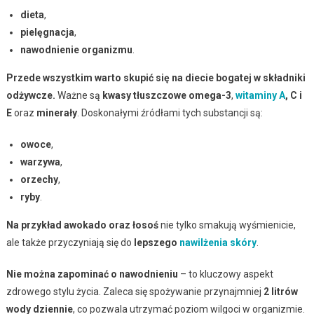
dieta
,
pielęgnacja
,
nawodnienie organizmu
.
Przede wszystkim warto skupić się na diecie bogatej w składniki
odżywcze.
Ważne są
kwasy tłuszczowe omega-3
,
witaminy A
, C i
E
oraz
minerały
. Doskonałymi źródłami tych substancji są:
owoce
,
warzywa
,
orzechy
,
ryby
.
Na przykład awokado oraz łosoś
nie tylko smakują wyśmienicie,
ale także przyczyniają się do
lepszego
nawilżenia skóry
.
Nie można zapominać o nawodnieniu
– to kluczowy aspekt
zdrowego stylu życia. Zaleca się spożywanie przynajmniej
2 litrów
wody dziennie
, co pozwala utrzymać poziom wilgoci w organizmie.