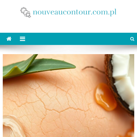
Skip
to
content
nouveaucontour.com.pl
makijaż Poznań