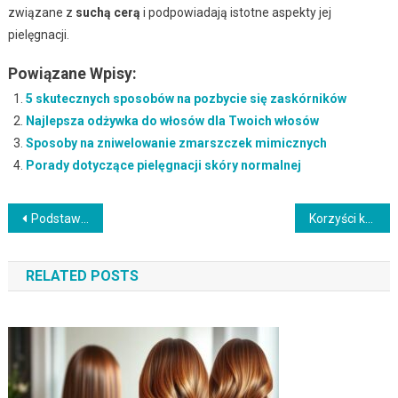
związane z
suchą cerą
i podpowiadają istotne aspekty jej
pielęgnacji.
Powiązane Wpisy:
5 skutecznych sposobów na pozbycie się zaskórników
Najlepsza odżywka do włosów dla Twoich włosów
Sposoby na zniwelowanie zmarszczek mimicznych
Porady dotyczące pielęgnacji skóry normalnej
Nawigacja
Podstawowe akcesoria fryzjerskie – co powinno być w salonie?
Korzyści kąpieli z owsianką: nawilżenie i łagodzenie podrażnień
wpisu
RELATED POSTS