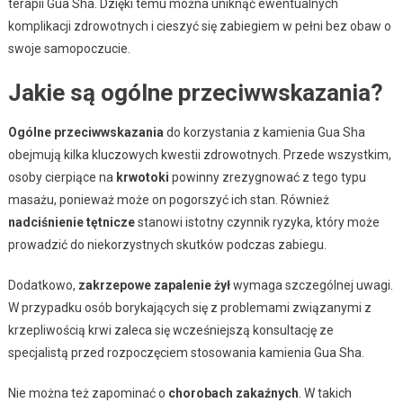
terapii Gua Sha. Dzięki temu można uniknąć ewentualnych
komplikacji zdrowotnych i cieszyć się zabiegiem w pełni bez obaw o
swoje samopoczucie.
Jakie są ogólne przeciwwskazania?
Ogólne przeciwwskazania
do korzystania z kamienia Gua Sha
obejmują kilka kluczowych kwestii zdrowotnych. Przede wszystkim,
osoby cierpiące na
krwotoki
powinny zrezygnować z tego typu
masażu, ponieważ może on pogorszyć ich stan. Również
nadciśnienie tętnicze
stanowi istotny czynnik ryzyka, który może
prowadzić do niekorzystnych skutków podczas zabiegu.
Dodatkowo,
zakrzepowe zapalenie żył
wymaga szczególnej uwagi.
W przypadku osób borykających się z problemami związanymi z
krzepliwością krwi zaleca się wcześniejszą konsultację ze
specjalistą przed rozpoczęciem stosowania kamienia Gua Sha.
Nie można też zapominać o
chorobach zakaźnych
. W takich