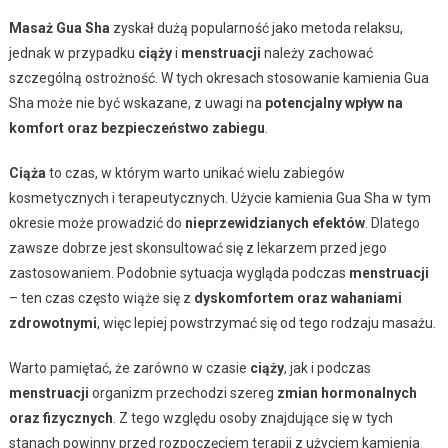
Masaż Gua Sha
zyskał dużą popularność jako metoda relaksu,
jednak w przypadku
ciąży
i
menstruacji
należy zachować
szczególną ostrożność. W tych okresach stosowanie kamienia Gua
Sha może nie być wskazane, z uwagi na
potencjalny wpływ na
komfort oraz bezpieczeństwo zabiegu
.
Ciąża
to czas, w którym warto unikać wielu zabiegów
kosmetycznych i terapeutycznych. Użycie kamienia Gua Sha w tym
okresie może prowadzić do
nieprzewidzianych efektów
. Dlatego
zawsze dobrze jest skonsultować się z lekarzem przed jego
zastosowaniem. Podobnie sytuacja wygląda podczas
menstruacji
– ten czas często wiąże się z
dyskomfortem oraz wahaniami
zdrowotnymi
, więc lepiej powstrzymać się od tego rodzaju masażu.
Warto pamiętać, że zarówno w czasie
ciąży
, jak i podczas
menstruacji
organizm przechodzi szereg
zmian hormonalnych
oraz fizycznych
. Z tego względu osoby znajdujące się w tych
stanach powinny przed rozpoczęciem terapii z użyciem kamienia