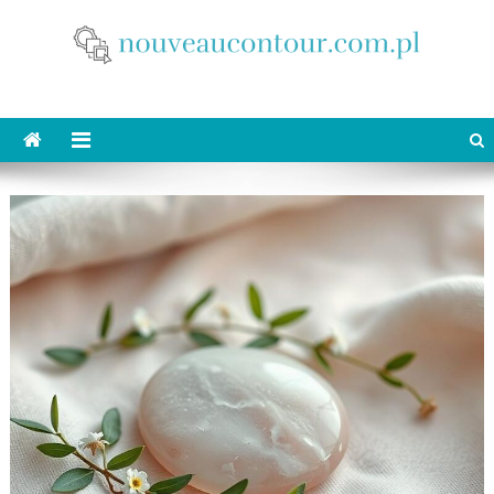
Skip
to
content
nouveaucontour.com.pl
makijaż Poznań