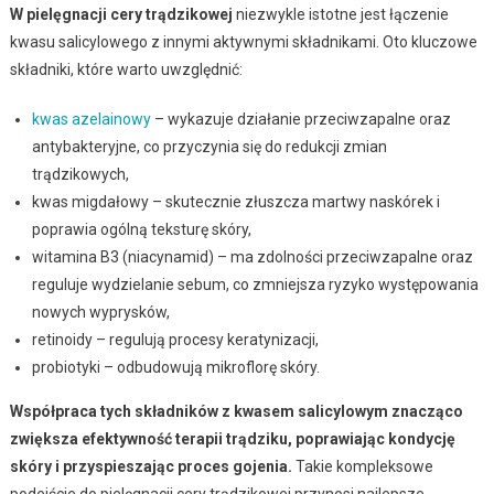
W pielęgnacji cery trądzikowej
niezwykle istotne jest łączenie
kwasu salicylowego z innymi aktywnymi składnikami. Oto kluczowe
składniki, które warto uwzględnić:
kwas azelainowy
– wykazuje działanie przeciwzapalne oraz
antybakteryjne, co przyczynia się do redukcji zmian
trądzikowych,
kwas migdałowy – skutecznie złuszcza martwy naskórek i
poprawia ogólną teksturę skóry,
witamina B3 (niacynamid) – ma zdolności przeciwzapalne oraz
reguluje wydzielanie sebum, co zmniejsza ryzyko występowania
nowych wyprysków,
retinoidy – regulują procesy keratynizacji,
probiotyki – odbudowują mikroflorę skóry.
Współpraca tych składników z kwasem salicylowym znacząco
zwiększa efektywność terapii trądziku, poprawiając kondycję
skóry i przyspieszając proces gojenia.
Takie kompleksowe
podejście do pielęgnacji cery trądzikowej przynosi najlepsze