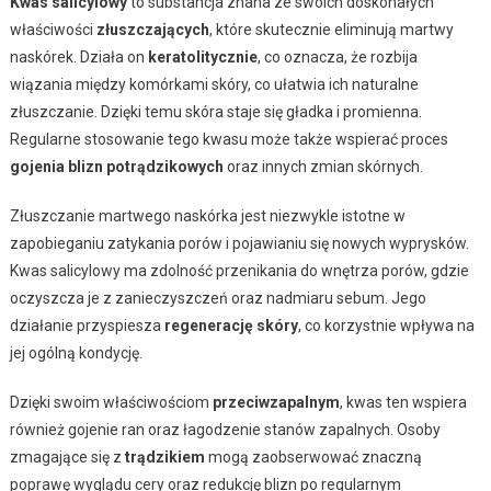
Kwas salicylowy
to substancja znana ze swoich doskonałych
właściwości
złuszczających
, które skutecznie eliminują martwy
naskórek. Działa on
keratolitycznie
, co oznacza, że rozbija
wiązania między komórkami skóry, co ułatwia ich naturalne
złuszczanie. Dzięki temu skóra staje się gładka i promienna.
Regularne stosowanie tego kwasu może także wspierać proces
gojenia blizn potrądzikowych
oraz innych zmian skórnych.
Złuszczanie martwego naskórka jest niezwykle istotne w
zapobieganiu zatykania porów i pojawianiu się nowych wyprysków.
Kwas salicylowy ma zdolność przenikania do wnętrza porów, gdzie
oczyszcza je z zanieczyszczeń oraz nadmiaru sebum. Jego
działanie przyspiesza
regenerację skóry
, co korzystnie wpływa na
jej ogólną kondycję.
Dzięki swoim właściwościom
przeciwzapalnym
, kwas ten wspiera
również gojenie ran oraz łagodzenie stanów zapalnych. Osoby
zmagające się z
trądzikiem
mogą zaobserwować znaczną
poprawę wyglądu cery oraz redukcję blizn po regularnym