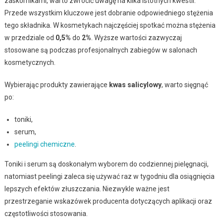
zaskórnikami, warto zwrócić uwagę na kilka istotnych kwestii.
Przede wszystkim kluczowe jest dobranie odpowiedniego stężenia
tego składnika. W kosmetykach najczęściej spotkać można stężenia
w przedziale od
0,5%
do
2%
. Wyższe wartości zazwyczaj
stosowane są podczas profesjonalnych zabiegów w salonach
kosmetycznych.
Wybierając produkty zawierające
kwas salicylowy
, warto sięgnąć
po:
toniki,
serum,
peelingi chemiczne
.
Toniki i serum są doskonałym wyborem do codziennej pielęgnacji,
natomiast peelingi zaleca się używać raz w tygodniu dla osiągnięcia
lepszych efektów złuszczania. Niezwykle ważne jest
przestrzeganie wskazówek producenta dotyczących aplikacji oraz
częstotliwości stosowania.