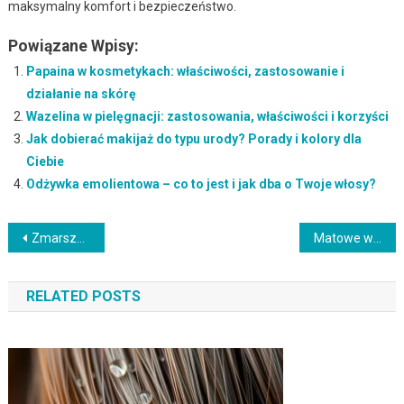
maksymalny komfort i bezpieczeństwo.
Powiązane Wpisy:
Papaina w kosmetykach: właściwości, zastosowanie i
działanie na skórę
Wazelina w pielęgnacji: zastosowania, właściwości i korzyści
Jak dobierać makijaż do typu urody? Porady i kolory dla
Ciebie
Odżywka emolientowa – co to jest i jak dba o Twoje włosy?
Nawigacja
Zmarszczki wokół ust – przyczyny, pielęgnacja i metody redukcji
Matowe włosy – przyczyny, pielęgnacja i domowe sposoby na blask
wpisu
RELATED POSTS