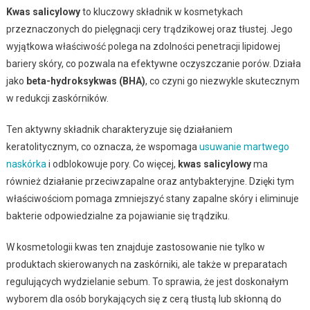
Kwas salicylowy
to kluczowy składnik w kosmetykach
przeznaczonych do pielęgnacji cery trądzikowej oraz tłustej. Jego
wyjątkowa właściwość polega na zdolności penetracji lipidowej
bariery skóry, co pozwala na efektywne oczyszczanie porów. Działa
jako
beta-hydroksykwas (BHA)
, co czyni go niezwykle skutecznym
w redukcji zaskórników.
Ten aktywny składnik charakteryzuje się działaniem
keratolitycznym, co oznacza, że wspomaga
usuwanie martwego
naskórka
i odblokowuje pory. Co więcej,
kwas salicylowy
ma
również działanie przeciwzapalne oraz antybakteryjne. Dzięki tym
właściwościom pomaga zmniejszyć stany zapalne skóry i eliminuje
bakterie odpowiedzialne za pojawianie się trądziku.
W kosmetologii kwas ten znajduje zastosowanie nie tylko w
produktach skierowanych na zaskórniki, ale także w preparatach
regulujących wydzielanie sebum. To sprawia, że jest doskonałym
wyborem dla osób borykających się z cerą tłustą lub skłonną do