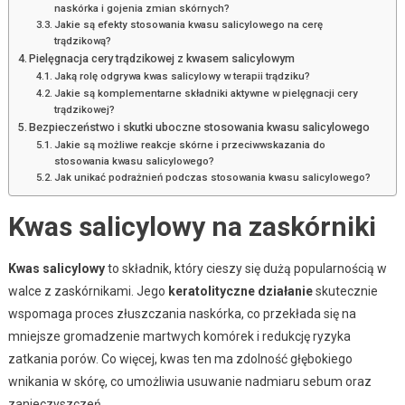
naskórka i gojenia zmian skórnych?
Jakie są efekty stosowania kwasu salicylowego na cerę
trądzikową?
Pielęgnacja cery trądzikowej z kwasem salicylowym
Jaką rolę odgrywa kwas salicylowy w terapii trądziku?
Jakie są komplementarne składniki aktywne w pielęgnacji cery
trądzikowej?
Bezpieczeństwo i skutki uboczne stosowania kwasu salicylowego
Jakie są możliwe reakcje skórne i przeciwwskazania do
stosowania kwasu salicylowego?
Jak unikać podrażnień podczas stosowania kwasu salicylowego?
Kwas salicylowy na zaskórniki
Kwas salicylowy
to składnik, który cieszy się dużą popularnością w
walce z zaskórnikami. Jego
keratolityczne działanie
skutecznie
wspomaga proces złuszczania naskórka, co przekłada się na
mniejsze gromadzenie martwych komórek i redukcję ryzyka
zatkania porów. Co więcej, kwas ten ma zdolność głębokiego
wnikania w skórę, co umożliwia usuwanie nadmiaru sebum oraz
zanieczyszczeń.