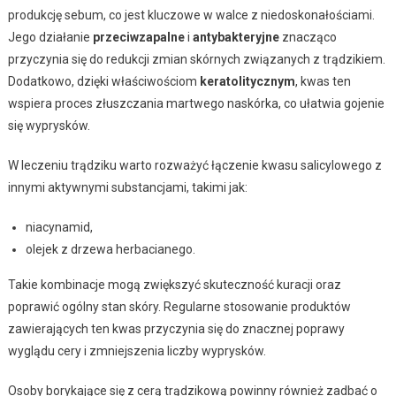
produkcję sebum, co jest kluczowe w walce z niedoskonałościami.
Jego działanie
przeciwzapalne
i
antybakteryjne
znacząco
przyczynia się do redukcji zmian skórnych związanych z trądzikiem.
Dodatkowo, dzięki właściwościom
keratolitycznym
, kwas ten
wspiera proces złuszczania martwego naskórka, co ułatwia gojenie
się wyprysków.
W leczeniu trądziku warto rozważyć łączenie kwasu salicylowego z
innymi aktywnymi substancjami, takimi jak:
niacynamid,
olejek z drzewa herbacianego.
Takie kombinacje mogą zwiększyć skuteczność kuracji oraz
poprawić ogólny stan skóry. Regularne stosowanie produktów
zawierających ten kwas przyczynia się do znacznej poprawy
wyglądu cery i zmniejszenia liczby wyprysków.
Osoby borykające się z cerą trądzikową powinny również zadbać o