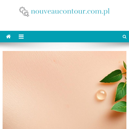
Skip
to
content
nouveaucontour.com.pl
makijaż Poznań