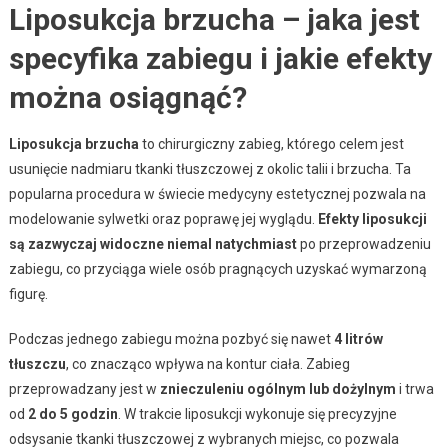
Liposukcja brzucha – jaka jest
specyfika zabiegu i jakie efekty
można osiągnąć?
Liposukcja brzucha
to chirurgiczny zabieg, którego celem jest
usunięcie nadmiaru tkanki tłuszczowej z okolic talii i brzucha. Ta
popularna procedura w świecie medycyny estetycznej pozwala na
modelowanie sylwetki oraz poprawę jej wyglądu.
Efekty liposukcji
są zazwyczaj widoczne niemal natychmiast
po przeprowadzeniu
zabiegu, co przyciąga wiele osób pragnących uzyskać wymarzoną
figurę.
Podczas jednego zabiegu można pozbyć się nawet
4 litrów
tłuszczu
, co znacząco wpływa na kontur ciała. Zabieg
przeprowadzany jest w
znieczuleniu ogólnym lub dożylnym
i trwa
od
2 do 5 godzin
. W trakcie liposukcji wykonuje się precyzyjne
odsysanie tkanki tłuszczowej z wybranych miejsc, co pozwala