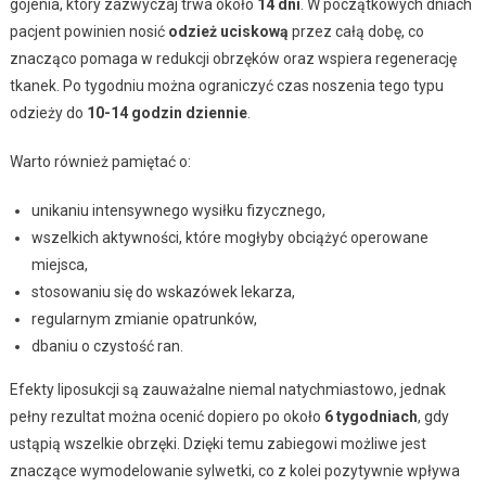
gojenia, który zazwyczaj trwa około
14 dni
. W początkowych dniach
pacjent powinien nosić
odzież uciskową
przez całą dobę, co
znacząco pomaga w redukcji obrzęków oraz wspiera regenerację
tkanek. Po tygodniu można ograniczyć czas noszenia tego typu
odzieży do
10-14 godzin dziennie
.
Warto również pamiętać o:
unikaniu intensywnego wysiłku fizycznego,
wszelkich aktywności, które mogłyby obciążyć operowane
miejsca,
stosowaniu się do wskazówek lekarza,
regularnym zmianie opatrunków,
dbaniu o czystość ran.
Efekty liposukcji są zauważalne niemal natychmiastowo, jednak
pełny rezultat można ocenić dopiero po około
6 tygodniach
, gdy
ustąpią wszelkie obrzęki. Dzięki temu zabiegowi możliwe jest
znaczące wymodelowanie sylwetki, co z kolei pozytywnie wpływa