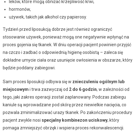
leków, które mogą obniżać krzepliwość krwi,
hormonów,
używek, takich jak alkohol czy papierosy.
Tydzień przed liposukcją dobrze jest również ograniczyć
stosowanie używek, ponieważ mogą one negatywnie wpłynąć na
proces gojenia się tkanek. W dniu operacji pacjent powinien przyjść
na czczo i zadbać o odpowiednią higienę osobistą – zaleca się
dokładne umycie ciała oraz usunięcie owłosienia w obszarze, który
będzie poddany zabiegowi.
Sam proces liposukcji odbywa się w
znieczuleniu ogólnym lub
miejscowym
i trwa zazwyczaj od
2 do 6 godzin
, w zależności od
tego, jaki zakres operacji został zaplanowany. Podczas zabiegu
kaniule są wprowadzane pod skórę przez niewielkie nacięcia, co
pozwala zminimalizować urazy tkanek. Po zakończeniu procedury
pacjent zwykle nosi
specjalny kombinezon uciskowy
, który
pomaga zmniejszyć obrzęk i wspiera proces rekonwalescencji.