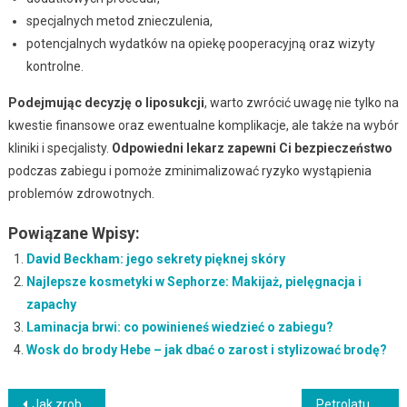
specjalnych metod znieczulenia,
potencjalnych wydatków na opiekę pooperacyjną oraz wizyty
kontrolne.
Podejmując decyzję o liposukcji
, warto zwrócić uwagę nie tylko na
kwestie finansowe oraz ewentualne komplikacje, ale także na wybór
kliniki i specjalisty.
Odpowiedni lekarz zapewni Ci bezpieczeństwo
podczas zabiegu i pomoże zminimalizować ryzyko wystąpienia
problemów zdrowotnych.
Powiązane Wpisy:
David Beckham: jego sekrety pięknej skóry
Najlepsze kosmetyki w Sephorze: Makijaż, pielęgnacja i
zapachy
Laminacja brwi: co powinieneś wiedzieć o zabiegu?
Wosk do brody Hebe – jak dbać o zarost i stylizować brodę?
Nawigacja
Jak zrobić mydło glicerynowe DIY? Przewodnik krok po kroku
Petrolatum: właściwości, bezpieczeństwo i zastosowanie w kosmetykach