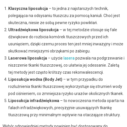
Klasyczna liposukcja
– to jedna z najstarszych technik,
polegająca na odsysaniu tłuszczu za pomocą kaniuli. Choć jest
skuteczna, niesie ze sobą pewne ryzyko powikłań.
Ultradźwiękowa liposukcja
– w tej metodzie stosuje się fale
dźwiękowe do rozbicia komórek tłuszczowych przed ich
usunięciem, dzięki czemu proces ten jest mniej inwazyjny i może
skutkować mniejszymi obrzękami po zabiegu.
Laserowa liposukcja
– użycie
lasera
pozwala na podgrzewanie i
niszczenie tkanki tłuszczowej, co ułatwia jej odessanie. Zaletą
tej metody jest często krótszy czas rekonwalescencji.
Liposukcja wodna (Body Jet)
– w tym przypadku do
rozluźnienia tkanki tłuszczowej wykorzystuje się strumień wody
pod ciśnieniem, co zmniejsza ryzyko urazów okolicznych tkanek.
Liposukcja infradźwiękowa
– to nowoczesna metoda oparta na
falach infradźwiękowych, precyzyjnie usuwających tkankę
tłuszczową przy minimalnym wpływie na otaczające struktury.
Wybór odpowiedniej metody powinien być dostosowany do