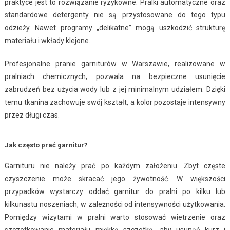
praktyce jest to rozwiązanie ryzykowne. Pralki automatyczne oraz
standardowe detergenty nie są przystosowane do tego typu
odzieży. Nawet programy „delikatne” mogą uszkodzić strukturę
materiału i wkłady klejone.
Profesjonalne pranie garniturów w Warszawie, realizowane w
pralniach chemicznych, pozwala na bezpieczne usunięcie
zabrudzeń bez użycia wody lub z jej minimalnym udziałem. Dzięki
temu tkanina zachowuje swój kształt, a kolor pozostaje intensywny
przez długi czas.
Jak często prać garnitur?
Garnituru nie należy prać po każdym założeniu. Zbyt częste
czyszczenie może skracać jego żywotność. W większości
przypadków wystarczy oddać garnitur do pralni po kilku lub
kilkunastu noszeniach, w zależności od intensywności użytkowania.
Pomiędzy wizytami w pralni warto stosować wietrzenie oraz
szczotkowanie materiału miękką szczotką, aby usunąć kurz i