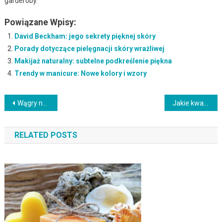
garderoby.
Powiązane Wpisy:
David Beckham: jego sekrety pięknej skóry
Porady dotyczące pielęgnacji skóry wrażliwej
Makijaż naturalny: subtelne podkreślenie piękna
Trendy w manicure: Nowe kolory i wzory
Nawigacja
Wągry na nosie: przyczyny, objawy i skuteczne rozwiązania (z czym łączyć: pielęgnacja skóry)
Jakie kwasy na przebarwienia – co działa najszybciej, a co wymaga czasu
wpisu
RELATED POSTS