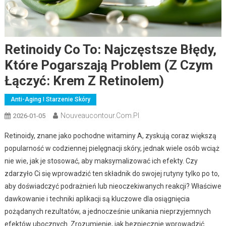
Retinoidy Co To: Najczęstsze Błędy,
Które Pogarszają Problem (z Czym
Łączyć: Krem Z Retinolem)
Anti-Aging I Starzenie Skóry
Nouveaucontour.com.pl
2026-01-05
Retinoidy, znane jako pochodne witaminy A, zyskują coraz większą
popularność w codziennej pielęgnacji skóry, jednak wiele osób wciąż
nie wie, jak je stosować, aby maksymalizować ich efekty. Czy
zdarzyło Ci się wprowadzić ten składnik do swojej rutyny tylko po to,
aby doświadczyć podrażnień lub nieoczekiwanych reakcji? Właściwe
dawkowanie i techniki aplikacji są kluczowe dla osiągnięcia
pożądanych rezultatów, a jednocześnie unikania nieprzyjemnych
efektów ubocznych. Zrozumienie, jak bezpiecznie wprowadzić