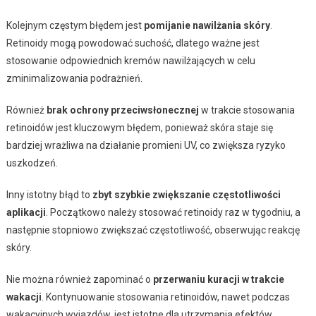
Kolejnym częstym błędem jest
pomijanie nawilżania skóry
.
Retinoidy mogą powodować suchość, dlatego ważne jest
stosowanie odpowiednich kremów nawilżających w celu
zminimalizowania podrażnień.
Również
brak ochrony przeciwsłonecznej
w trakcie stosowania
retinoidów jest kluczowym błędem, ponieważ skóra staje się
bardziej wrażliwa na działanie promieni UV, co zwiększa ryzyko
uszkodzeń.
Inny istotny błąd to
zbyt szybkie zwiększanie częstotliwości
aplikacji
. Początkowo należy stosować retinoidy raz w tygodniu, a
następnie stopniowo zwiększać częstotliwość, obserwując reakcję
skóry.
Nie można również zapominać o
przerwaniu kuracji w trakcie
wakacji
. Kontynuowanie stosowania retinoidów, nawet podczas
wakacyjnych wyjazdów, jest istotne dla utrzymania efektów.