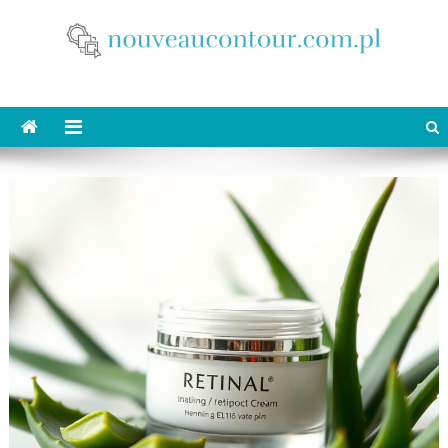
Skip
to
content
nouveaucontour.com.pl
makijaż Poznań