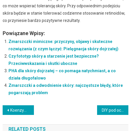
co może wspierać tolerancję skóry. Przy odpowiednim podejściu
skóra będzie w stanie tolerować codzienne stosowanie retinoidów,
co przyniesie bardzo pozytywne rezultaty.
Powiązane Wpisy:
Zmarszczki mimiczne: przyczyny, objawy i skuteczne
rozwiązania (z czym łączyć: Pielęgnacja skóry dojrzałej)
Czy fototyp skóry a starzenie jest bezpieczne?
Przeciwwskazania i skutki uboczne
PHA dla skóry dojrzałej – co pomaga natychmiast, a co
działa długofalowo
Zmarszczki a odwodnienie skóry: najczęstsze błędy, które
pogarszają problem
Nawigacja
Koenzym q10 w kosmetykach a inne składniki: jak łączyć i nie podrażnić
DIY pod oczy bez podrażnień – co pomaga natychmiast, a co działa długofalowo
wpisu
RELATED POSTS