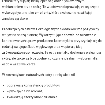
i charakteryzują się niską lepkością oraz błyskawicznym
wchłanianiem przez skórę. Te właściwości sprawiają, że są często
wykorzystywane jako
emolienty
, które skutecznie nawilżają i
zmiękczają skórę.
Produkcja tych estrów z ekologicznych składników ma pozytywny
wpływ na naszą planetę. Wykorzystując
odnawialne surowce
z
kontrolowanych upraw, producenci kosmetyków przyczyniają się do
redukcji swojego śladu węglowego oraz wspierają ideę
zrównoważonego rozwoju
. Te estry nie tylko doskonale pielęgnują
skórę, ale także są
biozgodne
, co czyni je idealnym wyborem dla
osób o wrażliwej cerze.
W kosmetykach naturalnych estry pełnią wiele ról:
poprawiają konsystencję produktów,
wpływają na ich aromat,
zwiększają efektywność działania.