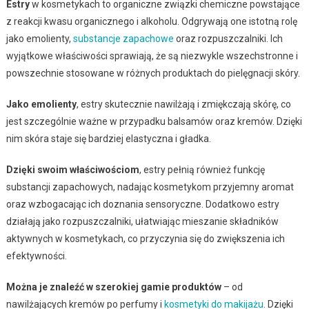
Estry
w kosmetykach to organiczne związki chemiczne powstające
z reakcji kwasu organicznego i alkoholu. Odgrywają one istotną rolę
jako emolienty,
substancje zapachowe
oraz rozpuszczalniki. Ich
wyjątkowe właściwości sprawiają, że są niezwykle wszechstronne i
powszechnie stosowane w różnych produktach do pielęgnacji skóry.
Jako emolienty
, estry skutecznie nawilżają i zmiękczają skórę, co
jest szczególnie ważne w przypadku balsamów oraz kremów. Dzięki
nim skóra staje się bardziej elastyczna i gładka.
Dzięki swoim właściwościom
, estry pełnią również funkcję
substancji zapachowych, nadając kosmetykom przyjemny aromat
oraz wzbogacając ich doznania sensoryczne. Dodatkowo estry
działają jako rozpuszczalniki, ułatwiając mieszanie składników
aktywnych w kosmetykach, co przyczynia się do zwiększenia ich
efektywności.
Można je znaleźć w szerokiej gamie produktów
– od
nawilżających kremów po perfumy i
kosmetyki do makijażu
. Dzięki