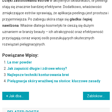
Dzięki zastosowaniu estrów
w aktywnych składnikach, te peelingi
stają się znacznie bardziej efektywne. Dodatkowo, właściwości
zmiękczające estrów sprawiają, że aplikacja peelingu jest prostsza i
przyjemniejsza. Po zabiegu skóra staje się
gładka
i
lepiej
nawilżona
. Właśnie dlatego kosmetyki te cieszą się dużym
uznaniem w branży beauty – ich atrakcyjność oraz efektywność
przyciągają coraz więcej osób poszukujących skutecznych
rozwiązań pielęgnacyjnych.
Powiązane Wpisy:
La mer powder
Jak zapuścić długie i zdrowe włosy?
Najlepsze techniki konturowania brwi
Pielęgnacja skóry wrażliwej na słońce: kluczowe zasady
Nawigacja
Jak dbać o zęby na co dzień: prawidłowe mycie, nitkowanie i wizyty u stomatologa
Zablokowane pory – przyczyny, skutki i skuteczne metody leczenia
wpisu