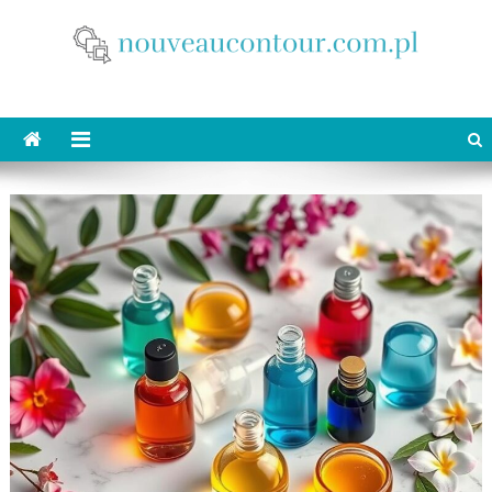
Skip
to
content
nouveaucontour.com.pl
makijaż Poznań