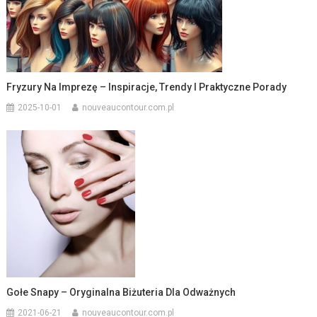
Fryzury Na Imprezę – Inspiracje, Trendy I Praktyczne Porady
2025-10-01
nouveaucontour.com.pl
Gołe Snapy – Oryginalna Biżuteria Dla Odważnych
2021-06-21
nouveaucontour.com.pl