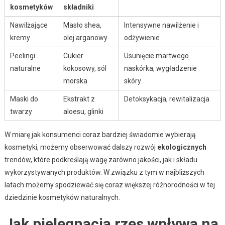
kosmetyków
składniki
Nawilżające
Masło shea,
Intensywne nawilżenie i
kremy
olej arganowy
odżywienie
Peelingi
Cukier
Usunięcie martwego
naturalne
kokosowy, sól
naskórka, wygładzenie
morska
skóry
Maski do
Ekstrakt z
Detoksykacja, rewitalizacja
twarzy
aloesu, glinki
W miarę jak konsumenci coraz bardziej świadomie wybierają
kosmetyki, możemy obserwować dalszy rozwój
ekologicznych
trendów, które podkreślają wagę zarówno jakości, jak i składu
wykorzystywanych produktów. W związku z tym w najbliższych
latach możemy spodziewać się coraz większej różnorodności w tej
dziedzinie kosmetyków naturalnych.
Jak pielęgnacja rzęs wpływa na