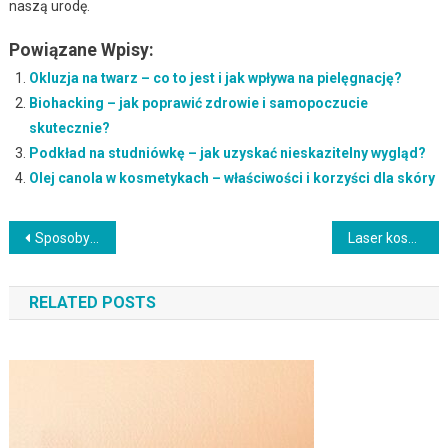
naszą urodę.
Powiązane Wpisy:
Okluzja na twarz – co to jest i jak wpływa na pielęgnację?
Biohacking – jak poprawić zdrowie i samopoczucie
skutecznie?
Podkład na studniówkę – jak uzyskać nieskazitelny wygląd?
Olej canola w kosmetykach – właściwości i korzyści dla skóry
Nawigacja
Sposoby na trwały i efektowny manicure hybrydowy: Piękne paznokcie na dłużej
Laser kosmetyczny – cena i skuteczność zabiegu
wpisu
RELATED POSTS