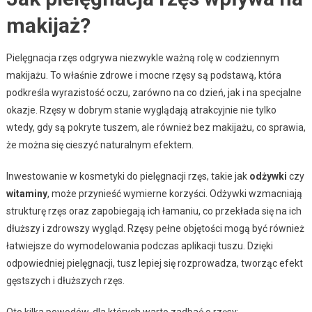
makijaż?
Pielęgnacja rzęs odgrywa niezwykle ważną rolę w codziennym
makijażu. To właśnie zdrowe i mocne rzęsy są podstawą, która
podkreśla wyrazistość oczu, zarówno na co dzień, jak i na specjalne
okazje. Rzęsy w dobrym stanie wyglądają atrakcyjnie nie tylko
wtedy, gdy są pokryte tuszem, ale również bez makijażu, co sprawia,
że można się cieszyć naturalnym efektem.
Inwestowanie w kosmetyki do pielęgnacji rzęs, takie jak
odżywki
czy
witaminy
, może przynieść wymierne korzyści. Odżywki wzmacniają
strukturę rzęs oraz zapobiegają ich łamaniu, co przekłada się na ich
dłuższy i zdrowszy wygląd. Rzęsy pełne objętości mogą być również
łatwiejsze do wymodelowania podczas aplikacji tuszu. Dzięki
odpowiedniej pielęgnacji, tusz lepiej się rozprowadza, tworząc efekt
gęstszych i dłuższych rzęs.
Oto kilka powodów, dla których warto zadbać o rzęsy: