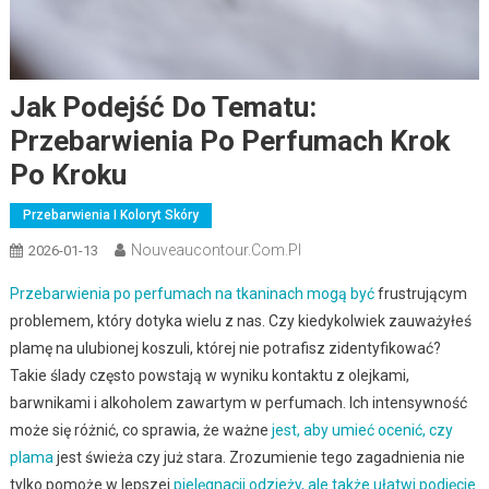
Jak Podejść Do Tematu:
Przebarwienia Po Perfumach Krok
Po Kroku
Przebarwienia I Koloryt Skóry
Nouveaucontour.com.pl
2026-01-13
Przebarwienia po perfumach na tkaninach mogą być
frustrującym
problemem, który dotyka wielu z nas. Czy kiedykolwiek zauważyłeś
plamę na ulubionej koszuli, której nie potrafisz zidentyfikować?
Takie ślady często powstają w wyniku kontaktu z olejkami,
barwnikami i alkoholem zawartym w perfumach. Ich intensywność
może się różnić, co sprawia, że ważne
jest, aby umieć ocenić, czy
plama
jest świeża czy już stara. Zrozumienie tego zagadnienia nie
tylko pomoże w lepszej
pielęgnacji odzieży, ale także ułatwi podjęcie