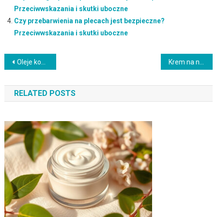
Przeciwwskazania i skutki uboczne
Czy przebarwienia na plecach jest bezpieczne?
Przeciwwskazania i skutki uboczne
Nawigacja
Oleje komedogenne lista w domowej pielęgnacji: najlepsze składniki i rutyna
Krem na noc jak wybrać – kiedy widać efekty i jak podtrzymać rezultaty (z czym łączyć: pielęgnacja skóry)
wpisu
RELATED POSTS