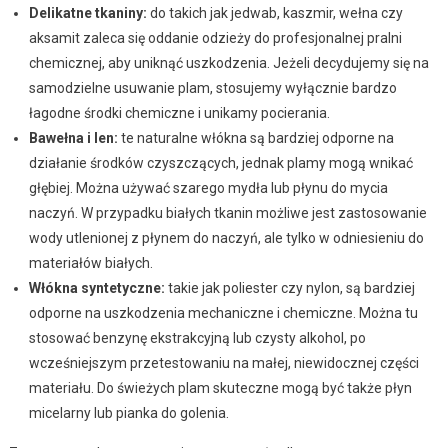
Delikatne tkaniny:
do takich jak jedwab, kaszmir, wełna czy
aksamit zaleca się oddanie odzieży do profesjonalnej pralni
chemicznej, aby uniknąć uszkodzenia. Jeżeli decydujemy się na
samodzielne usuwanie plam, stosujemy wyłącznie bardzo
łagodne środki chemiczne i unikamy pocierania.
Bawełna i len:
te naturalne włókna są bardziej odporne na
działanie środków czyszczących, jednak plamy mogą wnikać
głębiej. Można używać szarego mydła lub płynu do mycia
naczyń. W przypadku białych tkanin możliwe jest zastosowanie
wody utlenionej z płynem do naczyń, ale tylko w odniesieniu do
materiałów białych.
Włókna syntetyczne:
takie jak poliester czy nylon, są bardziej
odporne na uszkodzenia mechaniczne i chemiczne. Można tu
stosować benzynę ekstrakcyjną lub czysty alkohol, po
wcześniejszym przetestowaniu na małej, niewidocznej części
materiału. Do świeżych plam skuteczne mogą być także płyn
micelarny lub pianka do golenia.