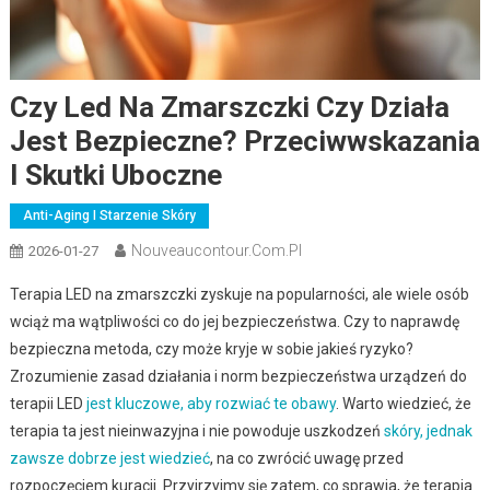
Czy Led Na Zmarszczki Czy Działa
Jest Bezpieczne? Przeciwwskazania
I Skutki Uboczne
Anti-Aging I Starzenie Skóry
Nouveaucontour.com.pl
2026-01-27
Terapia LED na zmarszczki zyskuje na popularności, ale wiele osób
wciąż ma wątpliwości co do jej bezpieczeństwa. Czy to naprawdę
bezpieczna metoda, czy może kryje w sobie jakieś ryzyko?
Zrozumienie zasad działania i norm bezpieczeństwa urządzeń do
terapii LED
jest kluczowe, aby rozwiać te obawy
. Warto wiedzieć, że
terapia ta jest nieinwazyjna i nie powoduje uszkodzeń
skóry, jednak
zawsze dobrze jest wiedzieć
, na co zwrócić uwagę przed
rozpoczęciem kuracji. Przyjrzyjmy się zatem, co sprawia, że terapia