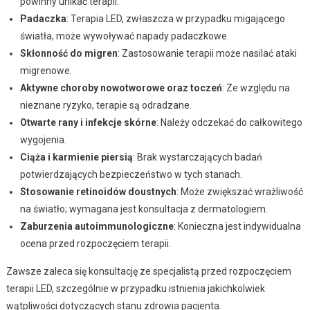
powinny unikać terapii.
Padaczka
: Terapia LED, zwłaszcza w przypadku migającego
światła, może wywoływać napady padaczkowe.
Skłonność do migren
: Zastosowanie terapii może nasilać ataki
migrenowe.
Aktywne choroby nowotworowe oraz toczeń
: Ze względu na
nieznane ryzyko, terapie są odradzane.
Otwarte rany i infekcje skórne
: Należy odczekać do całkowitego
wygojenia.
Ciąża i karmienie piersią
: Brak wystarczających badań
potwierdzających bezpieczeństwo w tych stanach.
Stosowanie retinoidów doustnych
: Może zwiększać wrażliwość
na światło; wymagana jest konsultacja z dermatologiem.
Zaburzenia autoimmunologiczne
: Konieczna jest indywidualna
ocena przed rozpoczęciem terapii.
Zawsze zaleca się konsultację ze specjalistą przed rozpoczęciem
terapii LED, szczególnie w przypadku istnienia jakichkolwiek
wątpliwości dotyczących stanu zdrowia pacjenta.