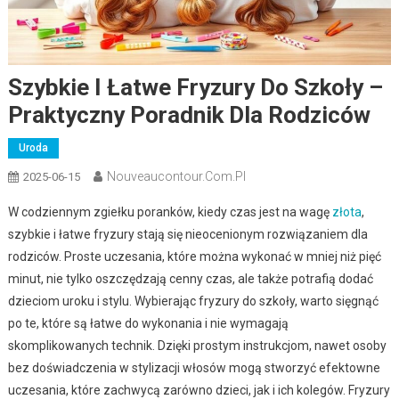
Szybkie I Łatwe Fryzury Do Szkoły –
Praktyczny Poradnik Dla Rodziców
Uroda
Nouveaucontour.com.pl
2025-06-15
W codziennym zgiełku poranków, kiedy czas jest na wagę
złota
,
szybkie i łatwe fryzury stają się nieocenionym rozwiązaniem dla
rodziców. Proste uczesania, które można wykonać w mniej niż pięć
minut, nie tylko oszczędzają cenny czas, ale także potrafią dodać
dzieciom uroku i stylu. Wybierając fryzury do szkoły, warto sięgnąć
po te, które są łatwe do wykonania i nie wymagają
skomplikowanych technik. Dzięki prostym instrukcjom, nawet osoby
bez doświadczenia w stylizacji włosów mogą stworzyć efektowne
uczesania, które zachwycą zarówno dzieci, jak i ich kolegów. Fryzury