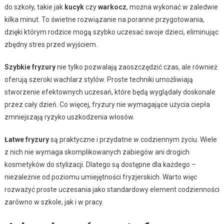
do szkoły, takie jak
kucyk
czy
warkocz
, można wykonać w zaledwie
kilka minut. To świetne rozwiązanie na poranne przygotowania,
dzięki którym rodzice mogą szybko uczesać swoje dzieci, eliminując
zbędny stres przed wyjściem.
Szybkie fryzury
nie tylko pozwalają zaoszczędzić czas, ale również
oferują szeroki wachlarz stylów. Proste techniki umożliwiają
stworzenie efektownych uczesań, które będą wyglądały doskonale
przez cały dzień. Co więcej, fryzury nie wymagające użycia ciepła
zmniejszają ryzyko uszkodzenia włosów.
Łatwe fryzury
są praktyczne i przydatne w codziennym życiu. Wiele
z nich nie wymaga skomplikowanych zabiegów ani drogich
kosmetyków do stylizacji. Dlatego są dostępne dla każdego –
niezależnie od poziomu umiejętności fryzjerskich. Warto więc
rozważyć proste uczesania jako standardowy element codzienności
zarówno w szkole, jak i w pracy.