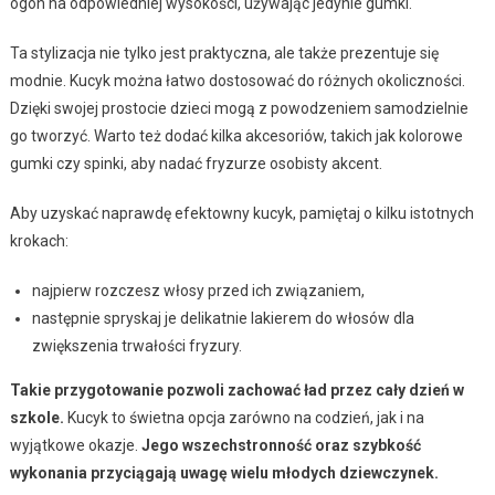
ogon na odpowiedniej wysokości, używając jedynie gumki.
Ta stylizacja nie tylko jest praktyczna, ale także prezentuje się
modnie. Kucyk można łatwo dostosować do różnych okoliczności.
Dzięki swojej prostocie dzieci mogą z powodzeniem samodzielnie
go tworzyć. Warto też dodać kilka akcesoriów, takich jak kolorowe
gumki czy spinki, aby nadać fryzurze osobisty akcent.
Aby uzyskać naprawdę efektowny kucyk, pamiętaj o kilku istotnych
krokach:
najpierw rozczesz włosy przed ich związaniem,
następnie spryskaj je delikatnie lakierem do włosów dla
zwiększenia trwałości fryzury.
Takie przygotowanie pozwoli zachować ład przez cały dzień w
szkole.
Kucyk to świetna opcja zarówno na codzień, jak i na
wyjątkowe okazje.
Jego wszechstronność oraz szybkość
wykonania przyciągają uwagę wielu młodych dziewczynek.