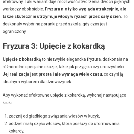
efektowny. Taki wariant daje możliwość stworzenia dwóch pięknych
warkoczy obok siebie.
Fryzura nie tylko wygląda atrakcyjnie, ale
także skutecznie utrzymuje włosy w ryzach przez cały dzień.
To
doskonały wybór na poranki przed szkołą, gdy czas jest
ograniczony.
Fryzura 3: Upięcie z kokardką
Upięcie z kokardką
to niezwykle elegancka fryzura, doskonała na
różnorodne specjalne okazje, takie jak przyjęcia czy uroczystości.
Jej realizacja jest prosta i nie wymaga wiele czasu
, co czyni ją
idealnym wyborem dla dziewczynek.
Aby wykonać efektowne upięcie z kokardką, wykonaj następujące
kroki:
zacznij od gładkiego związania włosów w kucyk,
oddziel małą część włosów, która posłuży do uformowania
kokardy,