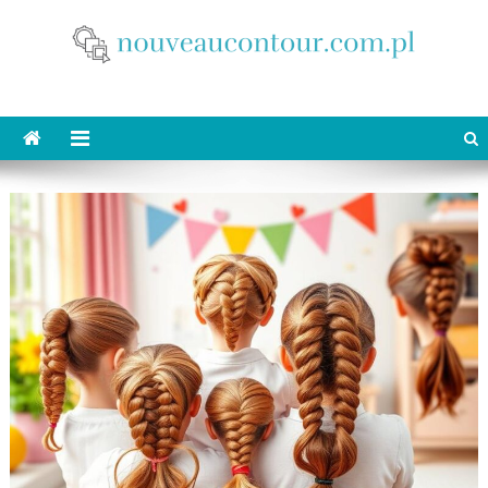
Skip
to
content
nouveaucontour.com.pl
makijaż Poznań