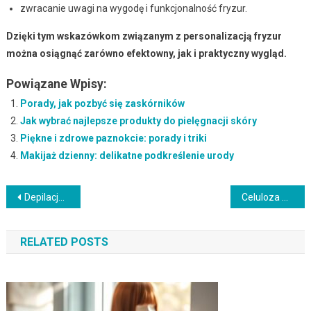
zwracanie uwagi na wygodę i funkcjonalność fryzur.
Dzięki tym wskazówkom związanym z personalizacją fryzur
można osiągnąć zarówno efektowny, jak i praktyczny wygląd.
Powiązane Wpisy:
Porady, jak pozbyć się zaskórników
Jak wybrać najlepsze produkty do pielęgnacji skóry
Piękne i zdrowe paznokcie: porady i triki
Makijaż dzienny: delikatne podkreślenie urody
Nawigacja
Depilacja IPL: Jak działa, efekty i bezpieczeństwo zabiegów?
Celuloza w kosmetykach: Właściwości, zastosowanie i bezpieczeństwo
wpisu
RELATED POSTS