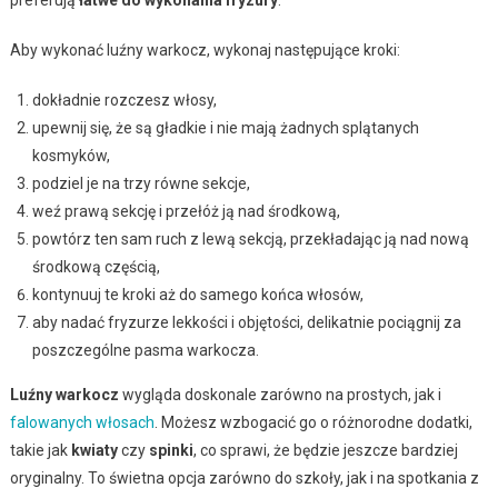
Aby wykonać luźny warkocz, wykonaj następujące kroki:
dokładnie rozczesz włosy,
upewnij się, że są gładkie i nie mają żadnych splątanych
kosmyków,
podziel je na trzy równe sekcje,
weź prawą sekcję i przełóż ją nad środkową,
powtórz ten sam ruch z lewą sekcją, przekładając ją nad nową
środkową częścią,
kontynuuj te kroki aż do samego końca włosów,
aby nadać fryzurze lekkości i objętości, delikatnie pociągnij za
poszczególne pasma warkocza.
Luźny warkocz
wygląda doskonale zarówno na prostych, jak i
falowanych włosach
. Możesz wzbogacić go o różnorodne dodatki,
takie jak
kwiaty
czy
spinki
, co sprawi, że będzie jeszcze bardziej
oryginalny. To świetna opcja zarówno do szkoły, jak i na spotkania z