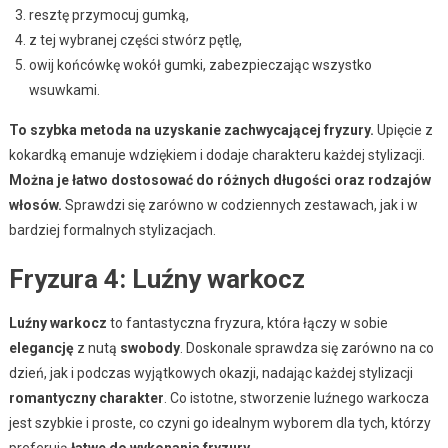
resztę przymocuj gumką,
z tej wybranej części stwórz pętlę,
owij końcówkę wokół gumki, zabezpieczając wszystko
wsuwkami.
To szybka metoda na uzyskanie zachwycającej fryzury.
Upięcie z
kokardką emanuje wdziękiem i dodaje charakteru każdej stylizacji.
Można je łatwo dostosować do różnych długości oraz rodzajów
włosów.
Sprawdzi się zarówno w codziennych zestawach, jak i w
bardziej formalnych stylizacjach.
Fryzura 4: Luźny warkocz
Luźny warkocz
to fantastyczna fryzura, która łączy w sobie
elegancję
z nutą
swobody
. Doskonale sprawdza się zarówno na co
dzień, jak i podczas wyjątkowych okazji, nadając każdej stylizacji
romantyczny charakter
. Co istotne, stworzenie luźnego warkocza
jest szybkie i proste, co czyni go idealnym wyborem dla tych, którzy
preferują
łatwe do wykonania fryzury
.