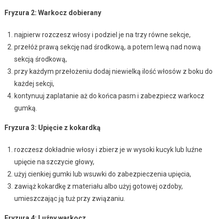
Fryzura 2: Warkocz dobierany
najpierw rozczesz włosy i podziel je na trzy równe sekcje,
przełóż prawą sekcję nad środkową, a potem lewą nad nową
sekcją środkową,
przy każdym przełożeniu dodaj niewielką ilość włosów z boku do
każdej sekcji,
kontynuuj zaplatanie aż do końca pasm i zabezpiecz warkocz
gumką.
Fryzura 3: Upięcie z kokardką
rozczesz dokładnie włosy i zbierz je w wysoki kucyk lub luźne
upięcie na szczycie głowy,
użyj cienkiej gumki lub wsuwki do zabezpieczenia upięcia,
zawiąż kokardkę z materiału albo użyj gotowej ozdoby,
umieszczając ją tuż przy związaniu.
Fryzura 4: Luźny warkocz