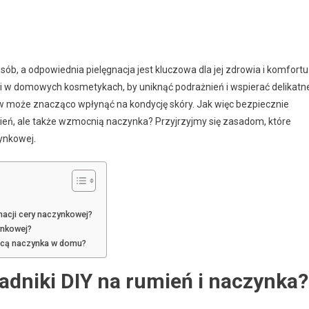
ób, a odpowiednia pielęgnacja jest kluczowa dla jej zdrowia i komfortu
niki w domowych kosmetykach, by uniknąć podrażnień i wspierać delikatn
ów może znacząco wpłynąć na kondycję skóry. Jak więc bezpiecznie
mień, ale także wzmocnią naczynka? Przyjrzyjmy się zasadom, które
ynkowej.
gnacji cery naczynkowej?
ynkowej?
jącą naczynka w domu?
ładniki DIY na rumień i naczynka?