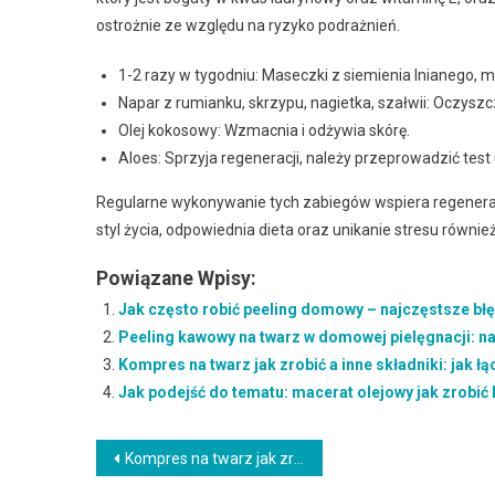
ostrożnie ze względu na ryzyko podrażnień.
1-2 razy w tygodniu: Maseczki z siemienia lnianego, mi
Napar z rumianku, skrzypu, nagietka, szałwii: Oczyszc
Olej kokosowy: Wzmacnia i odżywia skórę.
Aloes: Sprzyja regeneracji, należy przeprowadzić test
Regularne wykonywanie tych zabiegów wspiera regenerac
styl życia, odpowiednia dieta oraz unikanie stresu równi
Powiązane Wpisy:
Jak często robić peeling domowy – najczęstsze błę
Peeling kawowy na twarz w domowej pielęgnacji: naj
Kompres na twarz jak zrobić a inne składniki: jak łą
Jak podejść do tematu: macerat olejowy jak zrobić
Nawigacja
Kompres na twarz jak zrobić a inne składniki: jak łączyć i nie podrażnić (z czym łączyć: pantenol na twarz)