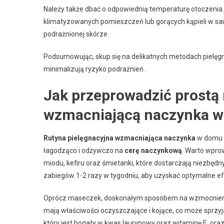
Należy także dbać o odpowiednią temperaturę otoczenia
klimatyzowanych pomieszczeń lub gorących kąpieli w sau
podrażnionej skórze.
Podsumowując, skup się na delikatnych metodach pielęgna
minimalizują ryzyko podrażnień.
Jak przeprowadzić prostą 
wzmacniającą naczynka 
Rutyna pielęgnacyjna wzmacniająca naczynka
w domu p
łagodząco i odżywczo na
cerę naczynkową
. Warto wprow
miodu, kefiru oraz śmietanki, które dostarczają niezbędn
zabiegów 1-2 razy w tygodniu, aby uzyskać optymalne ef
Oprócz maseczek, doskonałym sposobem na wzmocnienie n
mają właściwości oczyszczające i kojące, co może sprzyj
który jest bogaty w kwas laurynowy oraz witaminę E, oraz