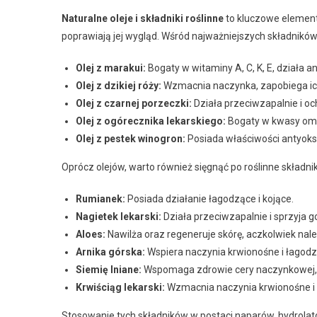
Naturalne oleje i składniki roślinne
to kluczowe elementy
poprawiają jej wygląd. Wśród najważniejszych składników 
Olej z marakui:
Bogaty w witaminy A, C, K, E, działa a
Olej z dzikiej róży:
Wzmacnia naczynka, zapobiega ich 
Olej z czarnej porzeczki:
Działa przeciwzapalnie i oc
Olej z ogórecznika lekarskiego:
Bogaty w kwasy omeg
Olej z pestek winogron:
Posiada właściwości antyoksy
Oprócz olejów, warto również sięgnąć po roślinne składniki
Rumianek:
Posiada działanie łagodzące i kojące.
Nagietek lekarski:
Działa przeciwzapalnie i sprzyja g
Aloes:
Nawilża oraz regeneruje skórę, aczkolwiek nale
Arnika górska:
Wspiera naczynia krwionośne i łagodzi
Siemię lniane:
Wspomaga zdrowie cery naczynkowej, d
Krwiściąg lekarski:
Wzmacnia naczynia krwionośne i 
Stosowanie tych składników w postaci naparów, hydrola