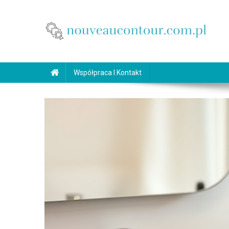
Skip
to
content
nouveaucontour.com.pl
makijaż Poznań
Współpraca I Kontakt