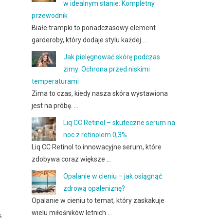
w idealnym stanie: Kompletny
przewodnik
Białe trampki to ponadczasowy element
garderoby, który dodaje stylu każdej …
Jak pielęgnować skórę podczas
zimy: Ochrona przed niskimi
temperaturami
Zima to czas, kiedy nasza skóra wystawiona
jest na próbę. …
Liq CC Retinol – skuteczne serum na
noc z retinolem 0,3%
Liq CC Retinol to innowacyjne serum, które
zdobywa coraz większe …
Opalanie w cieniu – jak osiągnąć
zdrową opaleniznę?
Opalanie w cieniu to temat, który zaskakuje
wielu miłośników letnich …
ń