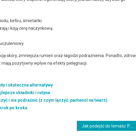
odu, kefiru, śmietanki.
zają i koją cerę naczynkową.
 uczuleniowy.
ję skóry, zmniejsza rumień oraz łagodzi podrażnienia. Ponadto, zdro
eż mają pozytywny wpływ na efekty pielęgnacji.
dy i skuteczne alternatywy
lepsze składniki i rutyna
czyć i nie podrażnić (z czym łączyć: pantenol na twarz)
 krok po kroku
Jak podejść do tematu: Przebarwienia posłoneczne krok po kroku