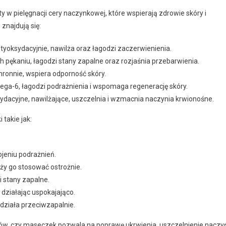
 w pielęgnacji cery naczynkowej, które wspierają zdrowie skóry i
znajdują się:
ntyoksydacyjnie, nawilża oraz łagodzi zaczerwienienia.
pękaniu, łagodzi stany zapalne oraz rozjaśnia przebarwienia.
hronnie, wspiera odporność skóry.
a-6, łagodzi podrażnienia i wspomaga regenerację skóry.
dacyjne, nawilżające, uszczelnia i wzmacnia naczynia krwionośne.
 takie jak:
ojeniu podrażnień.
ży go stosować ostrożnie.
 stany zapalne.
ziałając uspokajająco.
działa przeciwzapalnie.
tów, czy maseczek pozwala na poprawę ukrwienia, uszczelnienie naczy