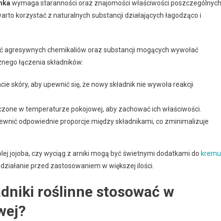
ynka
wymaga staranności oraz znajomości właściwości poszczególnyc
rto korzystać z naturalnych substancji działających łagodząco i
ć agresywnych chemikaliów oraz substancji mogących wywołać
znego łączenia składników:
 skóry, aby upewnić się, że nowy składnik nie wywoła reakcji
 łączone w temperaturze pokojowej, aby zachować ich właściwości.
pewnić odpowiednie proporcje między składnikami, co zminimalizuje
, olej jojoba, czy wyciąg z arniki mogą być świetnymi dodatkami do
kremu
 działanie przed zastosowaniem w większej ilości.
ładniki roślinne stosować w
wej?