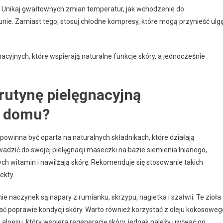
. Unikaj gwałtownych zmian temperatur, jak wchodzenie do
nie. Zamiast tego, stosuj chłodne kompresy, które mogą przynieść ulg
cyjnych, które wspierają naturalne funkcje skóry, a jednocześnie
rutynę pielęgnacyjną
w domu?
owinna być oparta na naturalnych składnikach, które działają
adzić do swojej pielęgnacji maseczki na bazie siemienia lnianego,
ych witamin i nawilżają skórę. Rekomenduje się stosowanie takich
ekty.
aczynek są napary z rumianku, skrzypu, nagietka i szałwii. Te zioła
ać poprawie kondycji skóry. Warto również korzystać z oleju kokosoweg
 aloesu, który wspiera regenerację skóry, jednak należy używać go