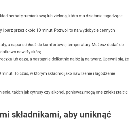
ykład herbatę rumiankową lub zieloną, która ma działanie łagodzące.
y i parz przez około 10 minut. Pozwoli to na wydobycie cennych
rbaty, a napar schłodź do komfortowej temperatury. Możesz dodać do
dodatkowo nawilży skórę.
czkę lub gazę, a następnie delikatnie nałóż ją na twarz. Upewnij się, że
inut. To czas, w którym składniki jako nawilżenie i łagodzenie
enia, takich jak cytrusy czy alkohol, ponieważ mogą one zniekształcić
ymi składnikami, aby uniknąć