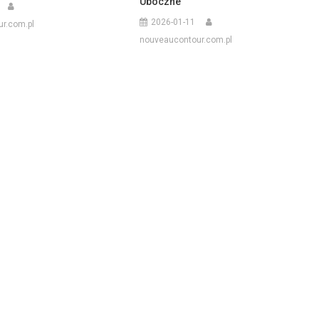
Uboczne
2026-01-11
r.com.pl
nouveaucontour.com.pl