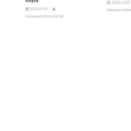
Rutyna
2025-12-27
2026-01-01
nouveaucontou
nouveaucontour.com.pl