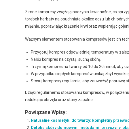
Zimne kompresy zwężają naczynia krwionośne, co sprzyja 
torebek herbaty na opuchnięte okolice oczu lub chłodnyc
mięśnie, poprawiając krążenie krwi oraz wspierając goje
Ważnym elementem stosowania kompresów jest ich technik
Przygotuj kompres odpowiedniej temperatury w zależn
Nałóż kompres na czystą, suchą skórę.
Trzymaj kompres na twarzy od 10 do 20 minut, aby uz
W przypadku ciepłych kompresów unikaj zbyt wysokiej 
Stosuj kompresy regularnie, aby zauważyć poprawę st
Dzięki regularnemu stosowaniu kompresów, w połączeniu
redukując obrzęki oraz stany zapalne.
Powiązane Wpisy:
Naturalne kosmetyki do twarzy: kompletny przewodni
Detoks skóry domowymi metodami: przyczyny, obja