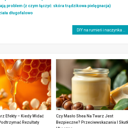
zają problem (z czym łączyć: skóra trądzikowa pielęgnacja)
ziała długofalowo
DIY na rumień i naczynka a inne składniki: jak łączyć i nie podrażnić
rz Efekty – Kiedy Widać
Czy Masło Shea Na Twarz Jest
 Podtrzymać Rezultaty
Bezpieczne? Przeciwwskazania I Skut