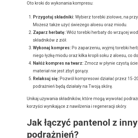
Oto kroki do wykonania kompresu:
Przygotuj składniki:
Wybierz torebki ziołowe, na prz
Możesz także użyć świeżego aloesu oraz miodu.
Zaparz herbatę:
Włóż torebki herbaty do wrzącej wod
składników z ziół.
Wykonaj kompres:
Po zaparzeniu, wyjmij torebki he
niego łyżkę miodu oraz kilka kropli soku z aloesu, co 
Nałóż kompres na twarz:
Zmocz w płynie czystą ściere
materiał nie jest zbyt gorący.
Relaksuj się:
Pozwól kompresowi działać przez 15-20 m
podrażnień będą działały na Twoją skórę.
Unikaj używania składników, które mogą wywołać podrażni
korzyści wynikające z nawilżenia i regeneracji skóry.
Jak łączyć pantenol z inn
podrażnień?