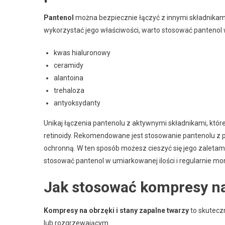
Pantenol
można bezpiecznie łączyć z innymi składnikami
wykorzystać jego właściwości, warto stosować pantenol w 
kwas hialuronowy
ceramidy
alantoina
trehaloza
antyoksydanty
Unikaj łączenia pantenolu z aktywnymi składnikami, które
retinoidy. Rekomendowane jest stosowanie pantenolu z pro
ochronną. W ten sposób możesz cieszyć się jego zaletami
stosować pantenol w umiarkowanej ilości i regularnie mo
Jak stosować kompresy na
Kompresy na obrzęki i stany zapalne twarzy
to skutecz
lub rozgrzewającym.