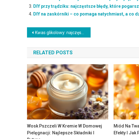
DIY przy trądziku: najczęstsze błędy, które pogars
DIY na zaskórniki – co pomaga natychmiast, a co d
Nawigacja
Kwas glikolowy: najczęstsze błędy, które pogarszają problem
wpisu
RELATED POSTS
Wosk Pszczeli W Kremie W Domowej
Miód Na Twa
Pielęgnacji: Najlepsze Składniki I
Efekty I Jak