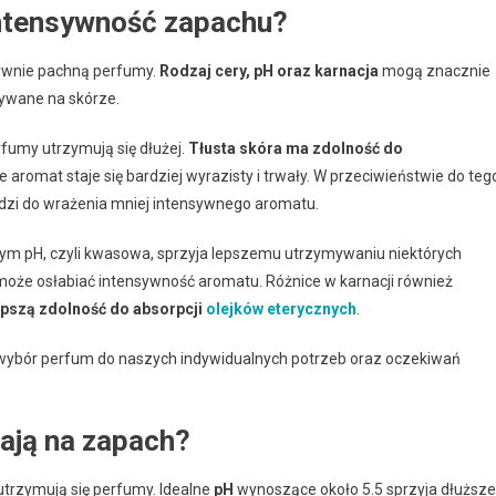
ntensywność zapachu?
sywnie pachną perfumy.
Rodzaj cery, pH oraz karnacja
mogą znacznie
mywane na skórze.
rfumy utrzymują się dłużej.
Tłusta skóra ma zdolność do
że aromat staje się bardziej wyrazisty i trwały. W przeciwieństwie do teg
dzi do wrażenia mniej intensywnego aromatu.
szym pH, czyli kwasowa, sprzyja lepszemu utrzymywaniu niektórych
 może osłabiać intensywność aromatu. Różnice w karnacji również
epszą zdolność do absorpcji
olejków eterycznych
.
wybór perfum do naszych indywidualnych potrzeb oraz oczekiwań
wają na zapach?
 utrzymują się perfumy. Idealne
pH
wynoszące około 5.5 sprzyja dłuższe