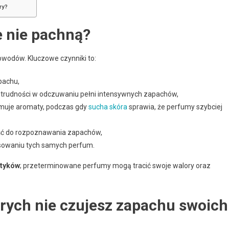
ry?
 nie pachną?
wodów. Kluczowe czynniki to:
pachu,
eć trudności w odczuwaniu pełni intensywnych zapachów,
zymuje aromaty, podczas gdy
sucha skóra
sprawia, że perfumy szybciej
ść do rozpoznawania zapachów,
tosowaniu tych samych perfum.
etyków
; przeterminowane perfumy mogą tracić swoje walory oraz
tórych nie czujesz zapachu swoich