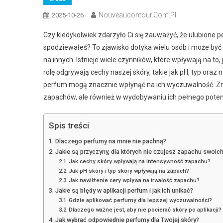
Nouveaucontour.com.pl
2025-10-26
Czy kiedykolwiek zdarzyło Ci się zauważyć, że ulubione p
spodziewałeś? To zjawisko dotyka wielu osób i może być 
na innych. Istnieje wiele czynników, które wpływają na t
rolę odgrywają cechy naszej skóry, takie jak pH, typ oraz
perfum mogą znacznie wpłynąć na ich wyczuwalność. Zr
zapachów, ale również w wydobywaniu ich pełnego poten
Spis treści
Dlaczego perfumy na mnie nie pachną?
Jakie są przyczyny, dla których nie czujesz zapachu swoic
Jak cechy skóry wpływają na intensywność zapachu?
Jak pH skóry i typ skóry wpływają na zapach?
Jak nawilżenie cery wpływa na trwałość zapachu?
Jakie są błędy w aplikacji perfum i jak ich unikać?
Gdzie aplikować perfumy dla lepszej wyczuwalności?
Dlaczego ważne jest, aby nie pocierać skóry po aplikacji?
Jak wybrać odpowiednie perfumy dla Twojej skóry?