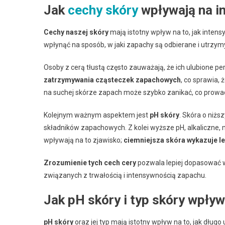
Jak
cechy skóry
wpływają na i
Cechy naszej skóry
mają istotny wpływ na to, jak inten
wpłynąć na sposób, w jaki zapachy są odbierane i utrzy
Osoby z cerą tłustą często zauważają, że ich ulubione pe
zatrzymywania cząsteczek zapachowych
, co sprawia, 
na suchej skórze zapach może szybko zanikać, co prowa
Kolejnym ważnym aspektem jest
pH skóry
. Skóra o niż
składników zapachowych. Z kolei wyższe pH, alkaliczne,
wpływają na to zjawisko;
ciemniejsza skóra wykazuje l
Zrozumienie tych cech cery
pozwala lepiej dopasować 
związanych z trwałością i intensywnością zapachu.
Jak pH skóry i typ skóry wpły
pH skóry
oraz jej typ mają istotny wpływ na to, jak długo