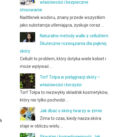
właściwości i bezpieczne
stosowanie
Nadtlenek wodoru, znany przede wszystkim
jako substancja utleniająca, zyskuje coraz …
Naturalne metody walki z cellulitem:
Skuteczne rozwiązania dla pięknej
skóry
Cellulit to problem, który dotyka wiele kobiet i
może wpływać …
Torf Tołpa w pielęgnacji skóry –
właściwości i korzyści
Torf Tołpa to niezwykły składnik kosmetyków,
który nie tylko pochodzi …
Jak dbać o skórę twarzy w zimie
Zima to czas, kiedy nasza skóra
h
staje w obliczu wielu …
Skwalan i komedogenność: Jak