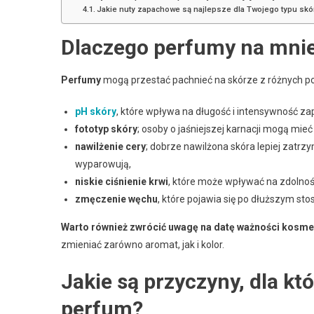
Jakie nuty zapachowe są najlepsze dla Twojego typu skó
Dlaczego perfumy na mnie
Perfumy
mogą przestać pachnieć na skórze z różnych po
pH skóry
, które wpływa na długość i intensywność za
fototyp skóry
; osoby o jaśniejszej karnacji mogą mi
nawilżenie cery
; dobrze nawilżona skóra lepiej zatr
wyparowują,
niskie ciśnienie krwi
, które może wpływać na zdolno
zmęczenie węchu
, które pojawia się po dłuższym s
Warto również zwrócić uwagę na datę ważności kosm
zmieniać zarówno aromat, jak i kolor.
Jakie są przyczyny, dla k
perfum?