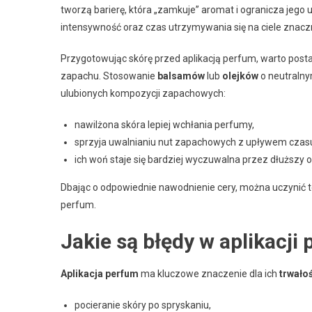
tworzą barierę, która „zamkuje” aromat i ogranicza jego ul
intensywność oraz czas utrzymywania się na ciele znacz
Przygotowując skórę przed aplikacją perfum, warto post
zapachu. Stosowanie
balsamów
lub
olejków
o neutralny
ulubionych kompozycji zapachowych:
nawilżona skóra lepiej wchłania perfumy,
sprzyja uwalnianiu nut zapachowych z upływem czas
ich woń staje się bardziej wyczuwalna przez dłuższy o
Dbając o odpowiednie nawodnienie cery, można uczynić te
perfum.
Jakie są błędy w aplikacji 
Aplikacja perfum
ma kluczowe znaczenie dla ich
trwało
pocieranie skóry po spryskaniu,