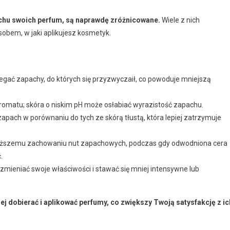
achu swoich perfum, są naprawdę zróżnicowane.
Wiele z nich
sobem, w jaki aplikujesz kosmetyk.
egać zapachy, do których się przyzwyczaił, co powoduje mniejszą
aromatu; skóra o niskim pH może osłabiać wyrazistość zapachu.
zapach w porównaniu do tych ze skórą tłustą, która lepiej zatrzymuje
łuższemu zachowaniu nut zapachowych, podczas gdy odwodniona cera
.
ieniać swoje właściwości i stawać się mniej intensywne lub
j dobierać i aplikować perfumy, co zwiększy Twoją satysfakcję z ic