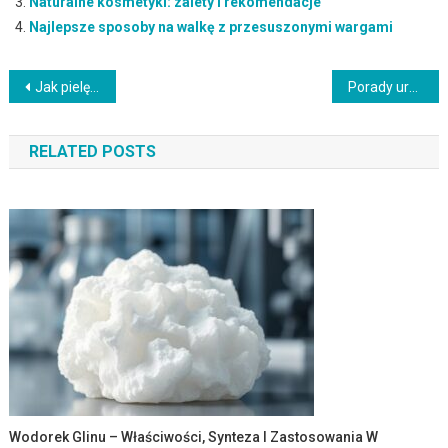
Naturalne kosmetyki: zalety i rekomendacje
Najlepsze sposoby na walkę z przesuszonymi wargami
Nawigacja
Jak pielęgnować skórę podczas zimy
Porady urody, aby uzyskać zdrowe włosy
wpisu
RELATED POSTS
Wodorek Glinu – Właściwości, Synteza I Zastosowania W