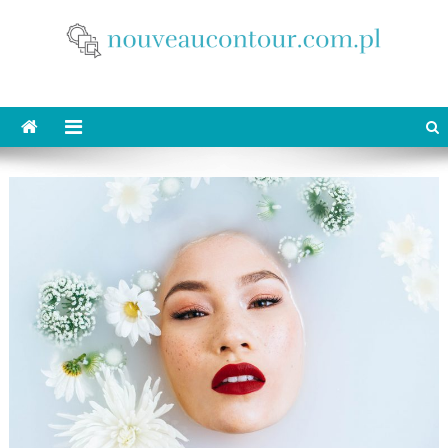
Skip
to
content
nouveaucontour.com.pl
makijaż Poznań