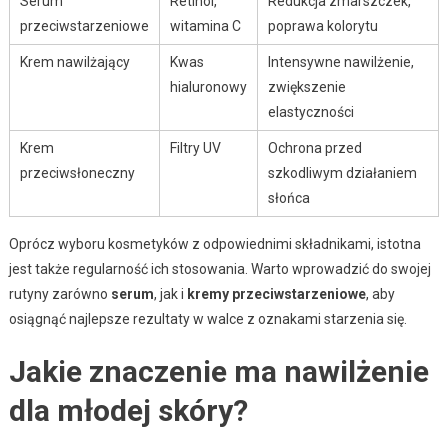
Serum
Retinol,
Redukcja zmarszczek,
przeciwstarzeniowe
witamina C
poprawa kolorytu
Krem nawilżający
Kwas
Intensywne nawilżenie,
hialuronowy
zwiększenie
elastyczności
Krem
Filtry UV
Ochrona przed
przeciwsłoneczny
szkodliwym działaniem
słońca
Oprócz wyboru kosmetyków z odpowiednimi składnikami, istotna
jest także regularność ich stosowania. Warto wprowadzić do swojej
rutyny zarówno
serum
, jak i
kremy przeciwstarzeniowe
, aby
osiągnąć najlepsze rezultaty w walce z oznakami starzenia się.
Jakie znaczenie ma nawilżenie
dla młodej skóry?