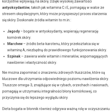
korzystnie wpływają na skórę. Dzięki wysokiej zawartości
antyoksydantów
, takich jak witamina C i E, pomagają w walce ze
stresem oksydacyjnym, który może przyspieszyć proces starzenia
się skóry. Doskonałe źródła witamin to m.in.:
Jagody
– bogate w antyoksydanty, wspierają regenerację
komórek skóry.
Marchew
– źródło beta-karotenu, który przekształca się w
witaminę A, niezbędną do prawidłowego funkcjonowania skóry.
Szpinak
– zawiera wiele witamin i minerałów, wspomagających
nawilżenie i elastyczność skóry.
Nie można zapominać o znaczeniu zdrowych tłuszczów, które są
kluczowe dla utrzymania odpowiedniego poziomu nawilżenia skóry.
Tłuszcze omega-3, znajdujące się w rybach, orzechach i nasionach,
pomagają w utrzymaniu integralności błony komórkowej, co
przyczynia się do lepszego wyglądu skóry.
Dieta bogata w błonnik również odgrywa ważną rolę w oczyszczaniu