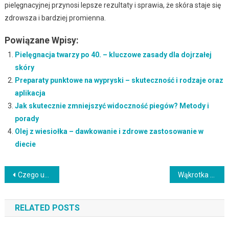
pielęgnacyjnej przynosi lepsze rezultaty i sprawia, że skóra staje się
zdrowsza i bardziej promienna.
Powiązane Wpisy:
Pielęgnacja twarzy po 40. – kluczowe zasady dla dojrzałej
skóry
Preparaty punktowe na wypryski – skuteczność i rodzaje oraz
aplikacja
Jak skutecznie zmniejszyć widoczność piegów? Metody i
porady
Olej z wiesiołka – dawkowanie i zdrowe zastosowanie w
diecie
Nawigacja
Czego unikać w kosmetykach? Szkodliwe substancje i ich skutki
Wąkrotka azjatycka: właściwości pielęgnacyjne i zastosowanie w kosmetykach
wpisu
RELATED POSTS