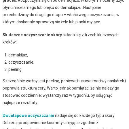
proces
. Rozpoczyna się on od demakijażu, w którym możemy użyć
płynu micelarnego lub olejku do demakijażu. Następnie
przechodzimy do drugiego etapu – właściwego oczyszczania, w
którym doskonale sprawdzą się żele lub pianki myjące.
Skuteczne oczyszczanie skóry
składa się z trzech kluczowych
kroków:
demakijaż,
oczyszczanie,
peeling.
Szczególnie ważny jest peeling, ponieważ usuwa martwy naskórek i
poprawia strukturę cery. Warto jednak pamiętać, że nie należy go
stosować codziennie; wystarczy raz w tygodniu, by osiągnąć
najlepsze rezultaty.
Dwuetapowe oczyszczanie
nadaje się do każdego typu skóry.
Dobierając odpowiednie kosmetyki myjące zgodnie z