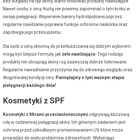
Bez względu na typ skóry, warto stosować produkty nawilżające.
Nawet osoby z cerą tłustą nie powinny zapominać o tym kroku w
swojej pielęgnacji. Wspieranie bariery hydrolipidowej poprzez
regularne nawilżanie poprawia funkcje ochronne naskórka oraz
zapobiega jego przesuszeniu.
Dla osób z cerą skłonną do przetłuszczania się dobrym wyborem
mogą być lżejsze formuły, jak
żele nawilżające
. Tego rodzaju
produkty nie obciążają skóry i są zazwyczaj dobrze tolerowane.
Regularne nawadnianie przyczynia się do zdrowego wyglądu oraz
długotrwałej kondycji cery.
Pamiętajmy o tym ważnym etapie
pielęgnacji każdego dnia!
Kosmetyki z SPF
Kosmetyki z filtrami przeciwsłonecznymi
odgrywają kluczową
rolę w codziennej pielęgnacji skóry. Ich głównym zadaniem jest
ochrona przed szkodliwym promieniowaniem UV, które może
prowadzić do wielu problemów zdrowotnych. Wybierając