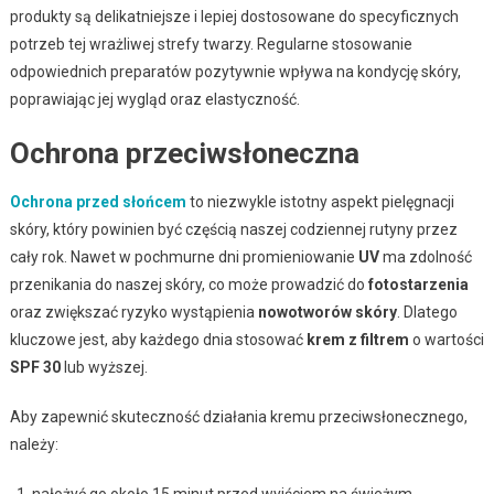
produkty są delikatniejsze i lepiej dostosowane do specyficznych
potrzeb tej wrażliwej strefy twarzy. Regularne stosowanie
odpowiednich preparatów pozytywnie wpływa na kondycję skóry,
poprawiając jej wygląd oraz elastyczność.
Ochrona przeciwsłoneczna
Ochrona przed słońcem
to niezwykle istotny aspekt pielęgnacji
skóry, który powinien być częścią naszej codziennej rutyny przez
cały rok. Nawet w pochmurne dni promieniowanie
UV
ma zdolność
przenikania do naszej skóry, co może prowadzić do
fotostarzenia
oraz zwiększać ryzyko wystąpienia
nowotworów skóry
. Dlatego
kluczowe jest, aby każdego dnia stosować
krem z filtrem
o wartości
SPF 30
lub wyższej.
Aby zapewnić skuteczność działania kremu przeciwsłonecznego,
należy:
nałożyć go około 15 minut przed wyjściem na świeżym