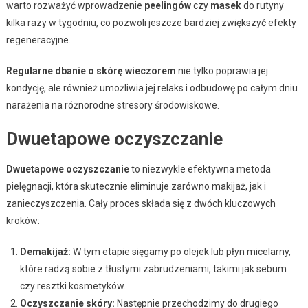
warto rozważyć wprowadzenie
peelingów
czy
masek
do rutyny
kilka razy w tygodniu, co pozwoli jeszcze bardziej zwiększyć efekty
regeneracyjne.
Regularne dbanie o skórę wieczorem
nie tylko poprawia jej
kondycję, ale również umożliwia jej relaks i odbudowę po całym dniu
narażenia na różnorodne stresory środowiskowe.
Dwuetapowe oczyszczanie
Dwuetapowe oczyszczanie
to niezwykle efektywna metoda
pielęgnacji, która skutecznie eliminuje zarówno makijaż, jak i
zanieczyszczenia. Cały proces składa się z dwóch kluczowych
kroków:
Demakijaż:
W tym etapie sięgamy po olejek lub płyn micelarny,
które radzą sobie z tłustymi zabrudzeniami, takimi jak sebum
czy resztki kosmetyków.
Oczyszczanie skóry:
Następnie przechodzimy do drugiego