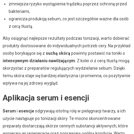
zmniejsza ryzyko wystąpienia trądziku poprzez ochronę przed
bakteriami,
ogranicza produkcję sebum, co jest szczególnie ważne dla osób
z cerą tłustą.
Aby osiągnąć najlepsze rezultaty podczas tonizacji, warto dobierać
produkty dostosowane do indywidualnych potrzeb cery. Na przykład
osoby borykające się z
suchą skórą
powinny postawić na toniki o
intensywnym działaniu nawilżającym
. Z kolei ci z cerą tłustą mogą
skorzystać z preparatów regulujących wydzielanie sebum. Dzięki
temu skóra staje się bardziej elastyczna i promienna, co pozytywnie
wpływa na jej zdrowy wygląd.
Aplikacja serum i esencji
Serum
i
esencje
odgrywają istotną rolę w pielęgnacji twarzy, a ich
użycie następuje po tonizacji skóry. Te mocno skoncentrowane
preparaty dostarczają skórze cennych substancji aktywnych, które
wspierają jej regenerację oraz poprawiają ogólną kondycję. Warto