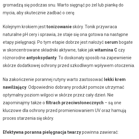
gromadzą się podczas snu. Warto sięgnąć po żel lub piankę do
mycia, aby skutecznie zadbać o cerę.
Kolejnym krokiem jest
tonizowanie
skóry. Tonik przywraca
naturalne pH cery i sprawia, że staje się ona gotowa na następne
etapy pielęgnacji. Po tym etapie dobrze jest nałożyć
serum
bogate
w skoncentrowane składniki aktywne, takie jak
witamina C
czy
różnorodne
antyoksydanty
. To doskonały sposób na zapewnienie
skórze dodatkowej ochrony przed szkodliwym wpływem otoczenia.
Na zakończenie porannej rutyny warto zastosować
lekki krem
nawilżający
. Odpowiednio dobrany produkt pomoże utrzymać
optymalny poziom wilgoci w skórze przez cały dzień. Nie
zapominajmy także o
filtrach przeciwsłonecznych
– są one
kluczowe dla ochrony przed promieniowaniem UV oraz hamują
proces starzenia się skóry.
Efektywna poranna pielęgnacja twarzy
powinna zawierać: