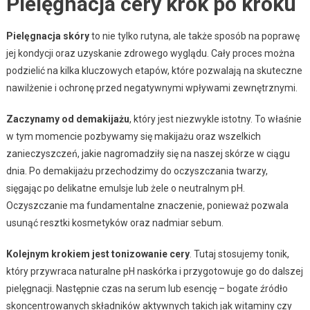
Pielęgnacja cery krok po kroku
Pielęgnacja skóry
to nie tylko rutyna, ale także sposób na poprawę
jej kondycji oraz uzyskanie zdrowego wyglądu. Cały proces można
podzielić na kilka kluczowych etapów, które pozwalają na skuteczne
nawilżenie i ochronę przed negatywnymi wpływami zewnętrznymi.
Zaczynamy od demakijażu
, który jest niezwykle istotny. To właśnie
w tym momencie pozbywamy się makijażu oraz wszelkich
zanieczyszczeń, jakie nagromadziły się na naszej skórze w ciągu
dnia. Po demakijażu przechodzimy do oczyszczania twarzy,
sięgając po delikatne emulsje lub żele o neutralnym pH.
Oczyszczanie ma fundamentalne znaczenie, ponieważ pozwala
usunąć resztki kosmetyków oraz nadmiar sebum.
Kolejnym krokiem jest tonizowanie cery
. Tutaj stosujemy tonik,
który przywraca naturalne pH naskórka i przygotowuje go do dalszej
pielęgnacji. Następnie czas na serum lub esencję – bogate źródło
skoncentrowanych składników aktywnych takich jak witaminy czy