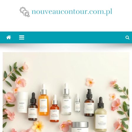
Skip
to
content
nouveaucontour.com.pl
makijaż Poznań