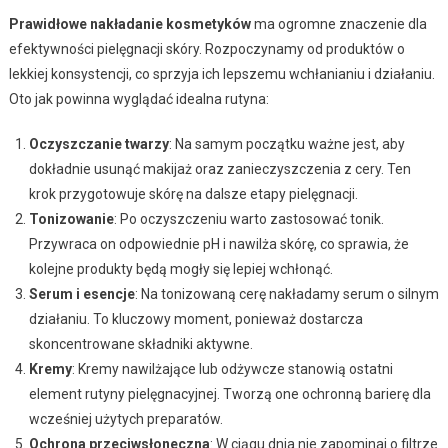
Prawidłowe nakładanie kosmetyków
ma ogromne znaczenie dla
efektywności pielęgnacji skóry. Rozpoczynamy od produktów o
lekkiej konsystencji, co sprzyja ich lepszemu wchłanianiu i działaniu.
Oto jak powinna wyglądać idealna rutyna:
Oczyszczanie twarzy
: Na samym początku ważne jest, aby
dokładnie usunąć makijaż oraz zanieczyszczenia z cery. Ten
krok przygotowuje skórę na dalsze etapy pielęgnacji.
Tonizowanie
: Po oczyszczeniu warto zastosować tonik.
Przywraca on odpowiednie pH i nawilża skórę, co sprawia, że
kolejne produkty będą mogły się lepiej wchłonąć.
Serum i esencje
: Na tonizowaną cerę nakładamy serum o silnym
działaniu. To kluczowy moment, ponieważ dostarcza
skoncentrowane składniki aktywne.
Kremy
: Kremy nawilżające lub odżywcze stanowią ostatni
element rutyny pielęgnacyjnej. Tworzą one ochronną barierę dla
wcześniej użytych preparatów.
Ochrona przeciwsłoneczna
: W ciągu dnia nie zapominaj o filtrze