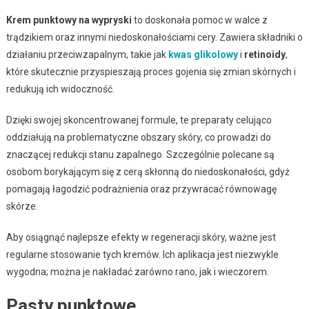
Krem punktowy na wypryski
to doskonała pomoc w walce z
trądzikiem oraz innymi niedoskonałościami cery. Zawiera składniki o
działaniu przeciwzapalnym, takie jak
kwas glikolowy
i
retinoidy
,
które skutecznie przyspieszają proces gojenia się zmian skórnych i
redukują ich widoczność.
Dzięki swojej skoncentrowanej formule, te preparaty celująco
oddziałują na problematyczne obszary skóry, co prowadzi do
znaczącej redukcji stanu zapalnego. Szczególnie polecane są
osobom borykającym się z cerą skłonną do niedoskonałości, gdyż
pomagają łagodzić podrażnienia oraz przywracać równowagę
skórze.
Aby osiągnąć najlepsze efekty w regeneracji skóry, ważne jest
regularne stosowanie tych kremów. Ich aplikacja jest niezwykle
wygodna; można je nakładać zarówno rano, jak i wieczorem.
Pasty punktowe