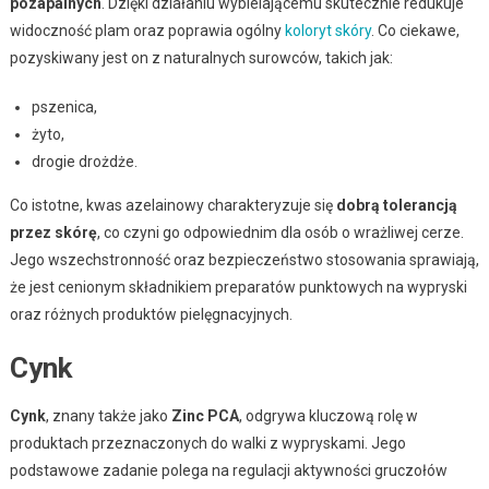
pozapalnych
. Dzięki działaniu wybielającemu skutecznie redukuje
widoczność plam oraz poprawia ogólny
koloryt skóry
. Co ciekawe,
pozyskiwany jest on z naturalnych surowców, takich jak:
pszenica,
żyto,
drogie drożdże.
Co istotne, kwas azelainowy charakteryzuje się
dobrą tolerancją
przez skórę
, co czyni go odpowiednim dla osób o wrażliwej cerze.
Jego wszechstronność oraz bezpieczeństwo stosowania sprawiają,
że jest cenionym składnikiem preparatów punktowych na wypryski
oraz różnych produktów pielęgnacyjnych.
Cynk
Cynk
, znany także jako
Zinc PCA
, odgrywa kluczową rolę w
produktach przeznaczonych do walki z wypryskami. Jego
podstawowe zadanie polega na regulacji aktywności gruczołów