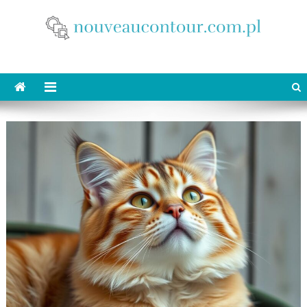
Skip
to
content
nouveaucontour.com.pl
makijaż Poznań