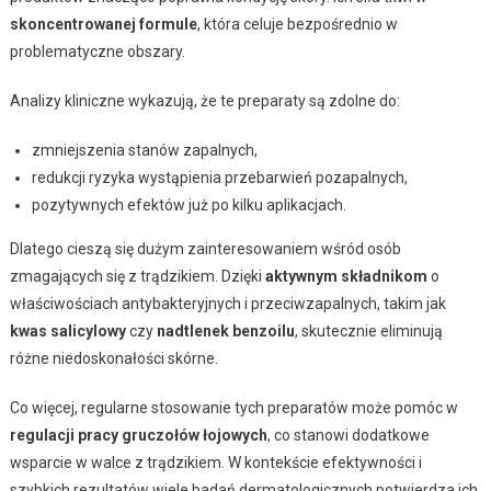
skoncentrowanej formule
, która celuje bezpośrednio w
problematyczne obszary.
Analizy kliniczne wykazują, że te preparaty są zdolne do:
zmniejszenia stanów zapalnych,
redukcji ryzyka wystąpienia przebarwień pozapalnych,
pozytywnych efektów już po kilku aplikacjach.
Dlatego cieszą się dużym zainteresowaniem wśród osób
zmagających się z trądzikiem. Dzięki
aktywnym składnikom
o
właściwościach antybakteryjnych i przeciwzapalnych, takim jak
kwas salicylowy
czy
nadtlenek benzoilu
, skutecznie eliminują
różne niedoskonałości skórne.
Co więcej, regularne stosowanie tych preparatów może pomóc w
regulacji pracy gruczołów łojowych
, co stanowi dodatkowe
wsparcie w walce z trądzikiem. W kontekście efektywności i
szybkich rezultatów wiele badań dermatologicznych potwierdza ich