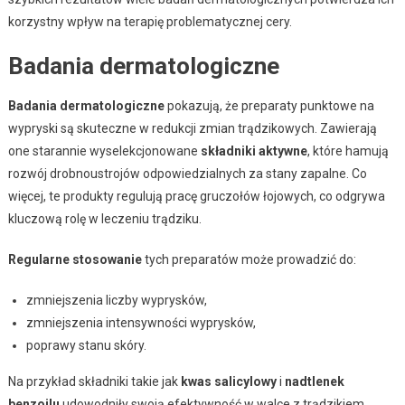
korzystny wpływ na terapię problematycznej cery.
Badania dermatologiczne
Badania dermatologiczne
pokazują, że preparaty punktowe na
wypryski są skuteczne w redukcji zmian trądzikowych. Zawierają
one starannie wyselekcjonowane
składniki aktywne
, które hamują
rozwój drobnoustrojów odpowiedzialnych za stany zapalne. Co
więcej, te produkty regulują pracę gruczołów łojowych, co odgrywa
kluczową rolę w leczeniu trądziku.
Regularne stosowanie
tych preparatów może prowadzić do:
zmniejszenia liczby wyprysków,
zmniejszenia intensywności wyprysków,
poprawy stanu skóry.
Na przykład składniki takie jak
kwas salicylowy
i
nadtlenek
benzoilu
udowodniły swoją efektywność w walce z trądzikiem