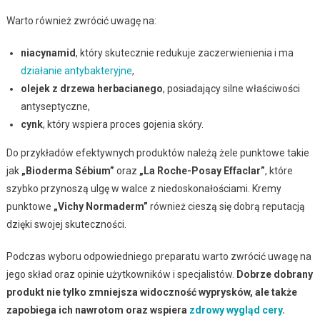
Warto również zwrócić uwagę na:
niacynamid
, który skutecznie redukuje zaczerwienienia i ma
działanie antybakteryjne
,
olejek z drzewa herbacianego
, posiadający silne właściwości
antyseptyczne,
cynk
, który wspiera proces gojenia skóry.
Do przykładów efektywnych produktów należą żele punktowe takie
jak
„Bioderma Sébium”
oraz
„La Roche-Posay Effaclar”
, które
szybko przynoszą ulgę w walce z niedoskonałościami. Kremy
punktowe
„Vichy Normaderm”
również cieszą się dobrą reputacją
dzięki swojej skuteczności.
Podczas wyboru odpowiedniego preparatu warto zwrócić uwagę na
jego skład oraz opinie użytkowników i specjalistów.
Dobrze dobrany
produkt nie tylko zmniejsza widoczność wyprysków, ale także
zapobiega ich nawrotom oraz wspiera
zdrowy wygląd cery
.