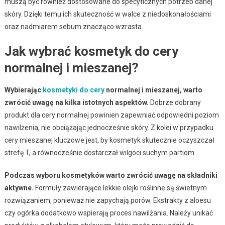
muszą być również dostosowane do specyficznych potrzeb danej
skóry. Dzięki temu ich skuteczność w walce z niedoskonałościami
oraz nadmiarem sebum znacząco wzrasta.
Jak wybrać kosmetyk do cery
normalnej i mieszanej?
Wybierając
kosmetyki do cery
normalnej i mieszanej, warto
zwrócić uwagę na kilka istotnych aspektów.
Dobrze dobrany
produkt dla cery normalnej powinien zapewniać odpowiedni poziom
nawilżenia, nie obciążając jednocześnie skóry. Z kolei w przypadku
cery mieszanej kluczowe jest, by kosmetyk skutecznie oczyszczał
strefę T, a równocześnie dostarczał wilgoci suchym partiom.
Podczas wyboru kosmetyków warto zwrócić uwagę na składniki
aktywne.
Formuły zawierające lekkie olejki roślinne są świetnym
rozwiązaniem, ponieważ nie zapychają porów. Ekstrakty z aloesu
czy ogórka dodatkowo wspierają proces nawilżania. Należy unikać