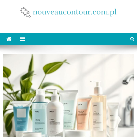
Skip
to
content
nouveaucontour.com.pl
makijaż Poznań