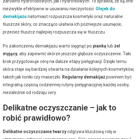
zarówno hydrofobowych, jak i hydrofilowych. To sprawia, że są one
niezwykle efektywne w usuwaniu nieczystości.
Olejek do
demakijażu
natomiast rozpuszcza kosmetyki oraz naturalne
tłuszcze skóry, co znacząco ułatwia ich późniejsze usunięcie;
przecież tłuszcz najlepiej rozpuszcza się w tłuszczu.
Po zakończeniu demakijażu warto sięgnąć po
piankę
lub
żel
myjący
, aby zapewnić skórze jeszcze głębsze oczyszczenie. Taki
krok przygotowuje cerę na dalsze etapy pielęgnacji. Dzięki temu
skóra staje się bardziej otwarta na działanie kolejnych kosmetyków,
takich jak toniki czy maseczki.
Regularny demakijaż
powinien być
integralną częścią codziennej rutyny pielęgnacyjnej każdej osoby,
niezależnie od rodzaju cery.
Delikatne oczyszczanie – jak to
robić prawidłowo?
Delikatne oczyszczanie twarzy
odgrywa kluczową rolę w