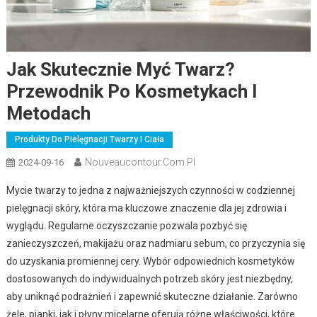
Jak Skutecznie Myć Twarz?
Przewodnik Po Kosmetykach I
Metodach
Produkty Do Pielęgnacji Twarzy I Ciała
Nouveaucontour.com.pl
2024-09-16
Mycie twarzy to jedna z najważniejszych czynności w codziennej
pielęgnacji skóry, która ma kluczowe znaczenie dla jej zdrowia i
wyglądu. Regularne oczyszczanie pozwala pozbyć się
zanieczyszczeń, makijażu oraz nadmiaru sebum, co przyczynia się
do uzyskania promiennej cery. Wybór odpowiednich kosmetyków
dostosowanych do indywidualnych potrzeb skóry jest niezbędny,
aby uniknąć podrażnień i zapewnić skuteczne działanie. Zarówno
żele, pianki, jak i płyny micelarne oferują różne właściwości, które