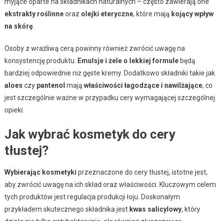
myjące oparte na składnikach naturalnych – często zawierają one
ekstrakty roślinne
oraz
olejki eteryczne
, które mają
kojący wpływ
na skórę
.
Osoby z wrażliwą cerą powinny również zwrócić uwagę na
konsystencję produktu.
Emulsje i żele o lekkiej formule
będą
bardziej odpowiednie niż gęste kremy. Dodatkowo składniki takie jak
aloes
czy
pantenol
mają
właściwości łagodzące i nawilżające
, co
jest szczególnie ważne w przypadku cery wymagającej szczególnej
opieki.
Jak wybrać kosmetyk do cery
tłustej?
Wybierając kosmetyki
przeznaczone do cery tłustej, istotne jest,
aby zwrócić uwagę na ich skład oraz właściwości. Kluczowym celem
tych produktów jest regulacja produkcji łoju. Doskonałym
przykładem skutecznego składnika jest
kwas salicylowy
, który