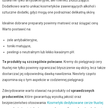
działa nie tylko antybakteryjnie, ale również złuszczająco.
Dodatkowo warto unikać kosmetyków zawierających alkohol i
sztuczne dodatki, gdyż mogą one podrażniać delikatną skórę.
Idealnie dobrane preparaty powinny matowić oraz ściągać cerę.
Warto postawić na:
żele antybakteryjne,
toniki matujące,
peelingi o neutralnym lub lekko kwaśnym pH.
Te produkty są szczególnie polecane.
Kremy do pielęgnacji cery
tłustej nie tylko powinny ograniczać błyszczenie się skóry, lecz także
dostarczać jej odpowiednią dawkę nawilżenia. Niestety często
zapomina się o tym aspekcie w codziennej pielęgnacji.
Zdecydowanie warto stawiać na produkty od
sprawdzonych
producentów
, które gwarantują wysoką jakość oraz
bezpieczeństwo stosowania.
Kosmetyki dedykowane cerze tłustej