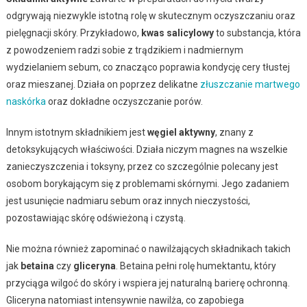
odgrywają niezwykle istotną rolę w skutecznym oczyszczaniu oraz
pielęgnacji skóry. Przykładowo,
kwas salicylowy
to substancja, która
z powodzeniem radzi sobie z trądzikiem i nadmiernym
wydzielaniem sebum, co znacząco poprawia kondycję cery tłustej
oraz mieszanej. Działa on poprzez delikatne
złuszczanie martwego
naskórka
oraz dokładne oczyszczanie porów.
Innym istotnym składnikiem jest
węgiel aktywny
, znany z
detoksykujących właściwości. Działa niczym magnes na wszelkie
zanieczyszczenia i toksyny, przez co szczególnie polecany jest
osobom borykającym się z problemami skórnymi. Jego zadaniem
jest usunięcie nadmiaru sebum oraz innych nieczystości,
pozostawiając skórę odświeżoną i czystą.
Nie można również zapominać o nawilżających składnikach takich
jak
betaina
czy
gliceryna
. Betaina pełni rolę humektantu, który
przyciąga wilgoć do skóry i wspiera jej naturalną barierę ochronną.
Gliceryna natomiast intensywnie nawilża, co zapobiega