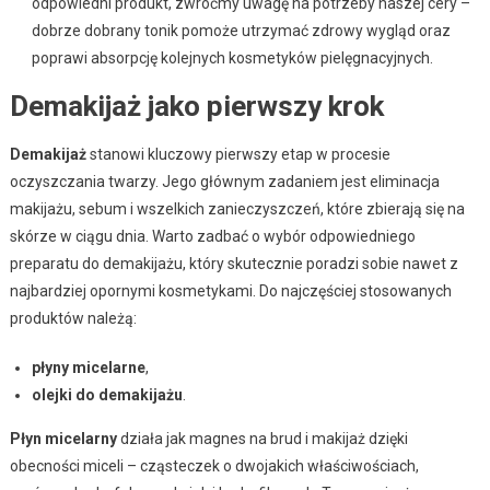
odpowiedni produkt, zwróćmy uwagę na potrzeby naszej cery –
dobrze dobrany tonik pomoże utrzymać zdrowy wygląd oraz
poprawi absorpcję kolejnych kosmetyków pielęgnacyjnych.
Demakijaż jako pierwszy krok
Demakijaż
stanowi kluczowy pierwszy etap w procesie
oczyszczania twarzy. Jego głównym zadaniem jest eliminacja
makijażu, sebum i wszelkich zanieczyszczeń, które zbierają się na
skórze w ciągu dnia. Warto zadbać o wybór odpowiedniego
preparatu do demakijażu, który skutecznie poradzi sobie nawet z
najbardziej opornymi kosmetykami. Do najczęściej stosowanych
produktów należą:
płyny micelarne
,
olejki do demakijażu
.
Płyn micelarny
działa jak magnes na brud i makijaż dzięki
obecności miceli – cząsteczek o dwojakich właściwościach,