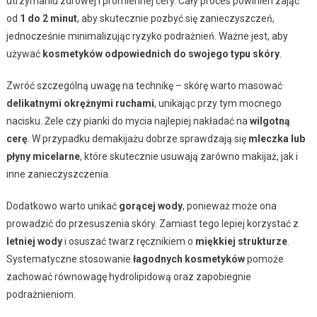
utrzymaniu zdrowej i promiennej cery. Cały proces powinien zająć
od
1 do 2 minut
, aby skutecznie pozbyć się zanieczyszczeń,
jednocześnie minimalizując ryzyko podrażnień. Ważne jest, aby
używać
kosmetyków odpowiednich do swojego typu skóry
.
Zwróć szczególną uwagę na technikę – skórę warto masować
delikatnymi okrężnymi ruchami
, unikając przy tym mocnego
nacisku. Żele czy pianki do mycia najlepiej nakładać na
wilgotną
cerę
. W przypadku demakijażu dobrze sprawdzają się
mleczka lub
płyny micelarne
, które skutecznie usuwają zarówno makijaż, jak i
inne zanieczyszczenia.
Dodatkowo warto unikać
gorącej wody
, ponieważ może ona
prowadzić do przesuszenia skóry. Zamiast tego lepiej korzystać z
letniej wody
i osuszać twarz ręcznikiem o
miękkiej strukturze
.
Systematyczne stosowanie
łagodnych kosmetyków
pomoże
zachować równowagę hydrolipidową oraz zapobiegnie
podrażnieniom.