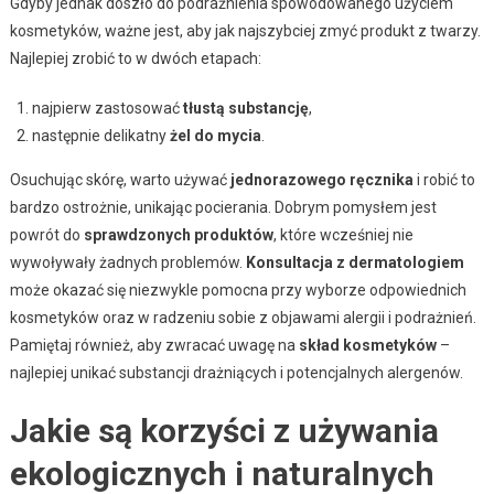
Gdyby jednak doszło do podrażnienia spowodowanego użyciem
kosmetyków, ważne jest, aby jak najszybciej zmyć produkt z twarzy.
Najlepiej zrobić to w dwóch etapach:
najpierw zastosować
tłustą substancję
,
następnie delikatny
żel do mycia
.
Osuchując skórę, warto używać
jednorazowego ręcznika
i robić to
bardzo ostrożnie, unikając pocierania. Dobrym pomysłem jest
powrót do
sprawdzonych produktów
, które wcześniej nie
wywoływały żadnych problemów.
Konsultacja z dermatologiem
może okazać się niezwykle pomocna przy wyborze odpowiednich
kosmetyków oraz w radzeniu sobie z objawami alergii i podrażnień.
Pamiętaj również, aby zwracać uwagę na
skład kosmetyków
–
najlepiej unikać substancji drażniących i potencjalnych alergenów.
Jakie są korzyści z używania
ekologicznych i naturalnych