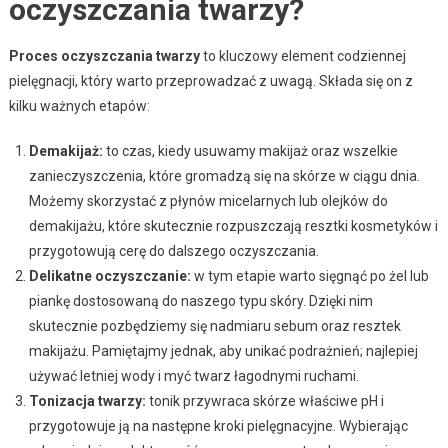
oczyszczania twarzy?
Proces oczyszczania twarzy
to kluczowy element codziennej
pielęgnacji, który warto przeprowadzać z uwagą. Składa się on z
kilku ważnych etapów:
Demakijaż:
to czas, kiedy usuwamy makijaż oraz wszelkie
zanieczyszczenia, które gromadzą się na skórze w ciągu dnia.
Możemy skorzystać z płynów micelarnych lub olejków do
demakijażu, które skutecznie rozpuszczają resztki kosmetyków i
przygotowują cerę do dalszego oczyszczania.
Delikatne oczyszczanie:
w tym etapie warto sięgnąć po żel lub
piankę dostosowaną do naszego typu skóry. Dzięki nim
skutecznie pozbędziemy się nadmiaru sebum oraz resztek
makijażu. Pamiętajmy jednak, aby unikać podrażnień; najlepiej
używać letniej wody i myć twarz łagodnymi ruchami.
Tonizacja twarzy:
tonik przywraca skórze właściwe pH i
przygotowuje ją na następne kroki pielęgnacyjne. Wybierając