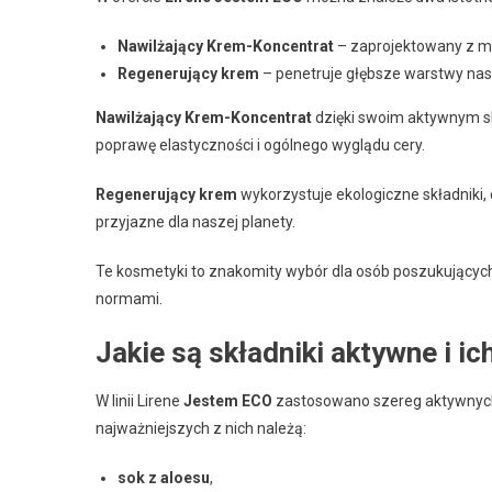
Nawilżający Krem-Koncentrat
– zaprojektowany z m
Regenerujący krem
– penetruje głębsze warstwy nas
Nawilżający Krem-Koncentrat
dzięki swoim aktywnym s
poprawę elastyczności i ogólnego wyglądu cery.
Regenerujący krem
wykorzystuje ekologiczne składniki, c
przyjazne dla naszej planety.
Te kosmetyki to znakomity wybór dla osób poszukujących 
normami.
Jakie są składniki aktywne i ic
W linii Lirene
Jestem ECO
zastosowano szereg aktywnych s
najważniejszych z nich należą:
sok z aloesu
,