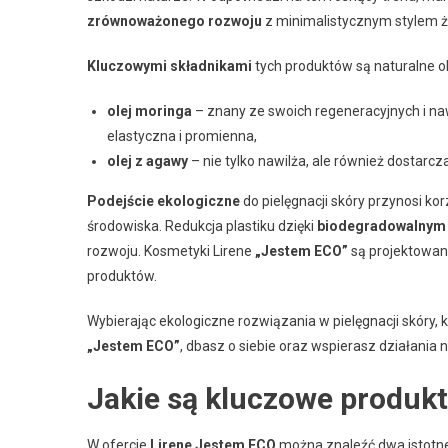
zrównoważonego rozwoju
z minimalistycznym stylem ż
Kluczowymi składnikami
tych produktów są naturalne ole
olej moringa
– znany ze swoich regeneracyjnych i nawi
elastyczna i promienna,
olej z agawy
– nie tylko nawilża, ale również dostarc
Podejście ekologiczne
do pielęgnacji skóry przynosi kor
środowiska. Redukcja plastiku dzięki
biodegradowalnym
rozwoju. Kosmetyki Lirene
„Jestem ECO”
są projektowan
produktów.
Wybierając ekologiczne rozwiązania w pielęgnacji skóry, k
„Jestem ECO”
, dbasz o siebie oraz wspierasz działania
Jakie są kluczowe produkt
W ofercie
Lirene Jestem ECO
można znaleźć dwa istotne