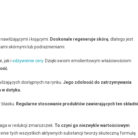
nawilżającymi i kojącymi.
Doskonale regeneruje skórę
, dlatego jest
ami skórnymi lub podrażnieniami.
, jak i
odżywienie cery
. Dzięki swoim emolientowym właściwościom
ność.
wilżających dostępnych na rynku.
Jego zdolność do zatrzymywania
a w dotyku.
z blasku.
Regularne stosowanie produktów zawierających ten składn
maga w redukcji zmarszczek.
To czyni go niezwykle wartościowym
enie tych wszystkich aktywnych substancji tworzy skuteczną formułę