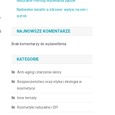
Naturalne metody wybielania zębów
Niebieskie światło a zdrowie: wpływ na sen i
wzrok
y
ę.
NAJNOWSZE KOMENTARZE
Brak komentarzy do wyświetlenia.
KATEGORIE
Anti-aging i starzenie skóry
Bezpieczeństwo oraz etyka i ekologia w
kosmetyce
Inne tematy
Kosmetyki naturalne i DIY