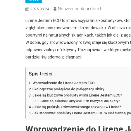
Nouveaucontour.com.pl
2025-09-24
Lirene Jestem ECO to innowacyjna linia kosmetyków, która
z głębokim poszanowaniem dla środowiska. W obliczu ros
opartymi na naturalnych składnikach, takich jak olej z agaw
W dobie, gdy zrównoważony rozwój staje się kluczowym 
odpowiedzialny i efektywny. Poznaj świat, w którym piękno
bardziej świadomej pielęgnacji.
Spis treści
Wprowadzenie do Lirene Jestem ECO
Ekologiczne podejście do pielęgnacji skóry
Jakie są kluczowe produkty w linii Lirene Jestem ECO?
Jakie są składniki aktywne i ich korzyści dla skóry?
Jakie są praktyki zrównoważonego rozwoju w Lirene?
Jak stosować produkty Lirene Jestem ECO w codziennej pie
Wprowadzenie do Lirene 