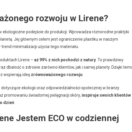
ważonego rozwoju w Lirene?
ę w ekologiczne podejście do produkcji. Wprowadza różnorodne praktyki
anetę. Jej głównym celem jest ograniczenie plastiku w naszym
y trend minimalizacji użycia tego materiału.
oduktach Lirene –
aż 99% z nich pochodzi z natury
. To prawdziwy
 dbałość o zdrowie zarówno klientów, jak i samej planety. Dzięki tem
eż wspierają ideę
zrównoważonego rozwoju
.
e dotyczące ekologii oraz odpowiedzialności społecznej w branży
raz promowaniu świadomej pielęgnacji skóry,
inspiruje swoich klientów
o dzień
.
rene Jestem ECO w codziennej