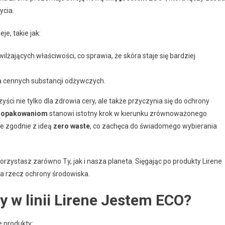
ycia.
je, takie jak:
lżających właściwości, co sprawia, że skóra staje się bardziej
za cennych substancji odżywczych.
zyści nie tylko dla zdrowia cery, ale także przyczynia się do ochrony
 opakowaniom
stanowi istotny krok w kierunku zrównoważonego
e zgodnie z ideą
zero waste
, co zachęca do świadomego wybierania
orzystasz zarówno Ty, jak i nasza planeta. Sięgając po produkty Lirene
 na rzecz ochrony środowiska.
y w linii Lirene Jestem ECO?
 produkty: