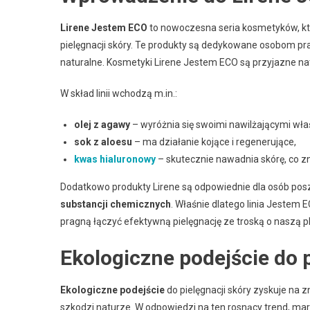
Lirene Jestem ECO
to nowoczesna seria kosmetyków, kt
pielęgnacji skóry. Te produkty są dedykowane osobom pr
naturalne. Kosmetyki Lirene Jestem ECO są przyjazne na
W skład linii wchodzą m.in.:
olej z agawy
– wyróżnia się swoimi nawilżającymi wła
sok z aloesu
– ma działanie kojące i regenerujące,
kwas hialuronowy
– skutecznie nawadnia skórę, co z
Dodatkowo produkty Lirene są odpowiednie dla osób po
substancji chemicznych
. Właśnie dlatego linia Jeste
pragną łączyć efektywną pielęgnację ze troską o naszą p
Ekologiczne podejście do p
Ekologiczne podejście
do pielęgnacji skóry zyskuje na z
szkodzi naturze. W odpowiedzi na ten rosnący trend, mar