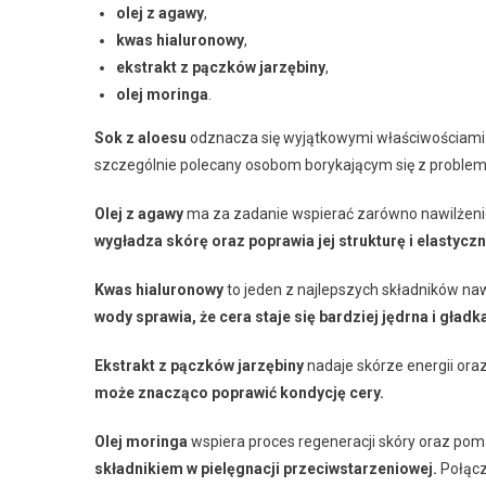
olej z agawy
,
kwas hialuronowy
,
ekstrakt z pączków jarzębiny
,
olej moringa
.
Sok z aloesu
odznacza się wyjątkowymi właściwościami 
szczególnie polecany osobom borykającym się z problem
Olej z agawy
ma za zadanie wspierać zarówno nawilżenie
wygładza skórę oraz poprawia jej strukturę i elastycz
Kwas hialuronowy
to jeden z najlepszych składników na
wody sprawia, że cera staje się bardziej jędrna i gładk
Ekstrakt z pączków jarzębiny
nadaje skórze energii ora
może znacząco poprawić kondycję cery.
Olej moringa
wspiera proces regeneracji skóry oraz po
składnikiem w pielęgnacji przeciwstarzeniowej.
Połącz