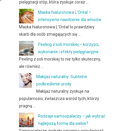
pielęgnacji stóp, która zyskuje coraz …
Maska hialuronowa L'Oréal –
intensywne nawilżenie dla włosów
Maska hialuronowa L’Oréal to prawdziwy
skarb dla osób zmagających się …
Peeling z soli morskiej – korzyści,
wykonanie i efekty pielęgnacyjne
Peeling z soli morskiej to nie tylko skuteczny,
ale również …
Makijaż naturalny: Subtelne
podkreślenie urody
Makijaż naturalny zyskuje na
popularności, zwłaszcza wśród tych, którzy
pragną …
Rodzaje samoopalaczy – jak wybrać
najlepszą formę dla siebie?
Samoopalacze zyskały ogromną popularność