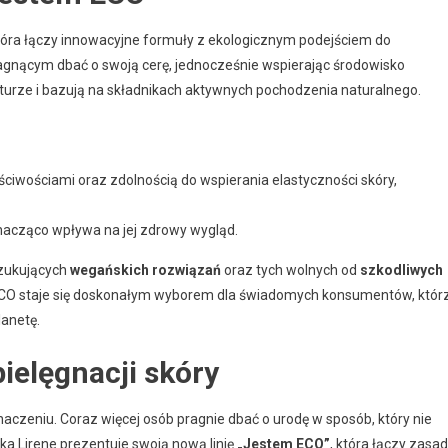
óra łączy innowacyjne formuły z ekologicznym podejściem do
agnącym dbać o swoją cerę, jednocześnie wspierając środowisko
turze i bazują na składnikach aktywnych pochodzenia naturalnego.
ściwościami oraz zdolnością do wspierania elastyczności skóry,
nacząco wpływa na jej zdrowy wygląd.
szukujących
wegańskich rozwiązań
oraz tych wolnych od
szkodliwych
m ECO staje się doskonałym wyborem dla świadomych konsumentów, któr
lanetę.
ielęgnacji skóry
naczeniu. Coraz więcej osób pragnie dbać o urodę w sposób, który nie
ka Lirene prezentuje swoją nową linię
„Jestem ECO”
, która łączy zasa