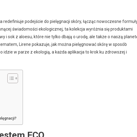
 redefiniuje podejście do pielęgnacji skóry, łącząc nowoczesne formuł
nącej świadomości ekologicznej, ta kolekcja wyróżnia się produktami
y i sok z aloesu, które nie tylko dbają o urodę, ale także o naszą planet
tematem, Lirene pokazuje, jak można pielęgnować skórę w sposób
 idzie w parze z ekologią, a każda aplikacja to krok ku zdrowszej i
lęgnacji?
Jestem ECO