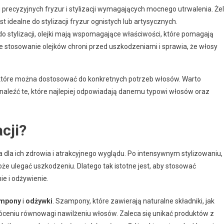
precyzyjnych fryzur i stylizacji wymagających mocnego utrwalenia. Że
 idealne do stylizacji fryzur ognistych lub artysycznych.
 stylizacji, olejki mają wspomagające właściwości, które pomagają
e stosowanie olejków chroni przed uszkodzeniami i sprawia, że włosy
 które można dostosować do konkretnych potrzeb włosów. Warto
aleźć te, które najlepiej odpowiadają danemu typowi włosów oraz
cji?
a dla ich zdrowia i atrakcyjnego wyglądu. Po intensywnym stylizowaniu,
że ulegać uszkodzeniu. Dlatego tak istotne jest, aby stosować
e i odżywienie.
mpony
i
odżywki
. Szampony, które zawierają naturalne składniki, jak
róceniu równowagi nawilżeniu włosów. Zaleca się unikać produktów z