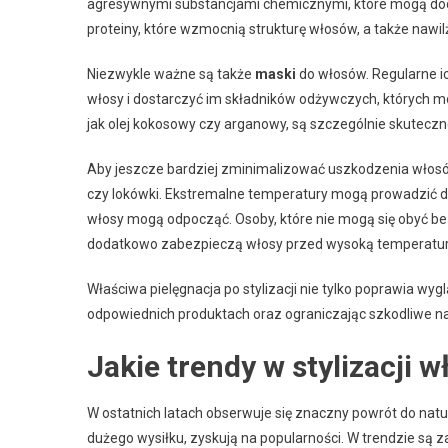
agresywnymi substancjami chemicznymi, które mogą dod
proteiny, które wzmocnią strukturę włosów, a także nawilż
Niezwykle ważne są także
maski
do włosów. Regularne i
włosy i dostarczyć im składników odżywczych, których mog
jak olej kokosowy czy arganowy, są szczególnie skutecz
Aby jeszcze bardziej zminimalizować uszkodzenia włosów, 
czy lokówki. Ekstremalne temperatury mogą prowadzić do 
włosy mogą odpocząć. Osoby, które nie mogą się obyć be
dodatkowo zabezpieczą włosy przed wysoką temperatur
Właściwa pielęgnacja po stylizacji nie tylko poprawia wyg
odpowiednich produktach oraz ograniczając szkodliwe naw
Jakie trendy w stylizacji 
W ostatnich latach obserwuje się znaczny powrót do natur
dużego wysiłku, zyskują na popularności. W trendzie są za