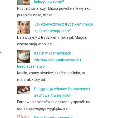
kolczyku w nosie?
Nostril blizna, czyli blizna powstała w wyniku
przebicia nosa, może …
Jak dziewczyna z trądzikiem może
zadbać o swoją skórę?
Dziewczyny z trądzikiem, takie jak Magda,
często stają w obliczu …
u.
Kaolin w kosmetykach –
właściwości, zastosowanie i
bezpieczeństwo
Kaolin, znany również jako biała glinka, to
minerał, który od …
Pielęgnacja włosów farbowanych:
zachowaj trwały kolor
Farbowanie włosów to doskonały sposób na
odmianę swojego wyglądu, ale …
Kwas traneksamowy w