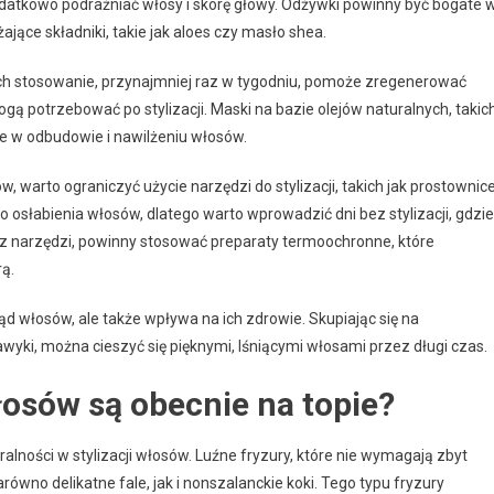
atkowo podrażniać włosy i skórę głowy. Odżywki powinny być bogate 
ające składniki, takie jak aloes czy masło shea.
ch stosowanie, przynajmniej raz w tygodniu, pomoże zregenerować
ą potrzebować po stylizacji. Maski na bazie olejów naturalnych, takic
ne w odbudowie i nawilżeniu włosów.
warto ograniczyć użycie narzędzi do stylizacji, takich jak prostownic
osłabienia włosów, dlatego warto wprowadzić dni bez stylizacji, gdzie
z narzędzi, powinny stosować preparaty termoochronne, które
ą.
ląd włosów, ale także wpływa na ich zdrowie. Skupiając się na
yki, można cieszyć się pięknymi, lśniącymi włosami przez długi czas.
włosów są obecnie na topie?
alności w stylizacji włosów. Luźne fryzury, które nie wymagają zbyt
równo delikatne fale, jak i nonszalanckie koki. Tego typu fryzury