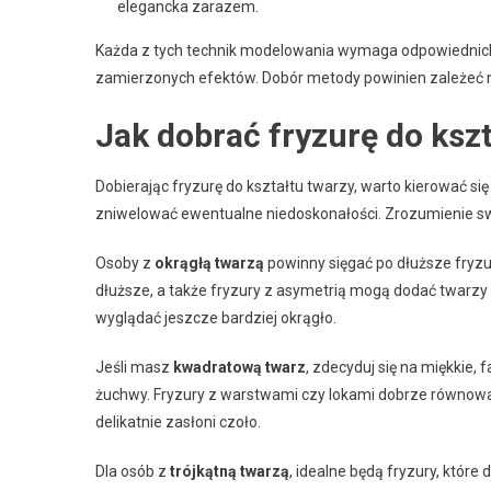
elegancka zarazem.
Każda z tych technik modelowania wymaga odpowiednich na
zamierzonych efektów. Dobór metody powinien zależeć nie 
Jak dobrać fryzurę do ksz
Dobierając fryzurę do kształtu twarzy, warto kierować si
zniwelować ewentualne niedoskonałości. Zrozumienie swo
Osoby z
okrągłą twarzą
powinny sięgać po dłuższe fryzur
dłuższe, a także fryzury z asymetrią mogą dodać twarzy s
wyglądać jeszcze bardziej okrągło.
Jeśli masz
kwadratową twarz
, zdecyduj się na miękkie,
żuchwy. Fryzury z warstwami czy lokami dobrze równoważ
delikatnie zasłoni czoło.
Dla osób z
trójkątną twarzą
, idealne będą fryzury, które 