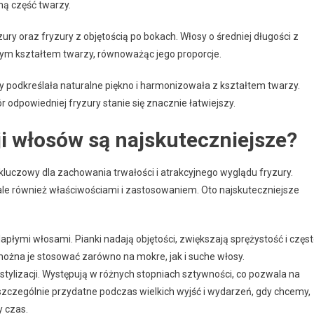
ną część twarzy.
ry oraz fryzury z objętością po bokach. Włosy o średniej długości z
ym kształtem twarzy, równoważąc jego proporcje.
y podkreślała naturalne piękno i harmonizowała z kształtem twarzy.
 odpowiedniej fryzury stanie się znacznie łatwiejszy.
ji włosów są najskuteczniejsze?
kluczowy dla zachowania trwałości i atrakcyjnego wyglądu fryzury.
ą, ale również właściwościami i zastosowaniem. Oto najskuteczniejsze
lapłymi włosami. Pianki nadają objętości, zwiększają sprężystość i częs
 można je stosować zarówno na mokre, jak i suche włosy.
tylizacji. Występują w różnych stopniach sztywności, co pozwala na
 szczególnie przydatne podczas wielkich wyjść i wydarzeń, gdy chcemy,
y czas.