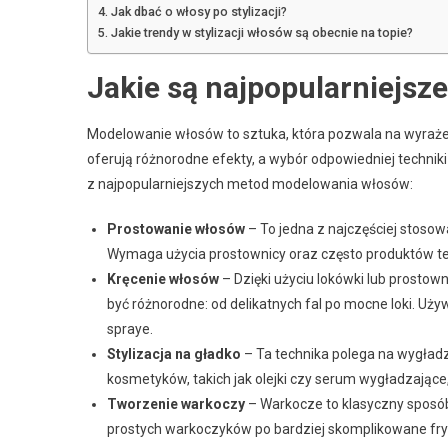
Jak dbać o włosy po stylizacji?
Jakie trendy w stylizacji włosów są obecnie na topie?
Jakie są najpopularniejs
Modelowanie włosów to sztuka, która pozwala na wyrażenie
oferują różnorodne efekty, a wybór odpowiedniej technik
z najpopularniejszych metod modelowania włosów:
Prostowanie włosów
– To jedna z najczęściej stosow
Wymaga użycia prostownicy oraz często produktów 
Kręcenie włosów
– Dzięki użyciu lokówki lub prosto
być różnorodne: od delikatnych fal po mocne loki. Używ
spraye.
Stylizacja na gładko
– Ta technika polega na wygła
kosmetyków, takich jak olejki czy serum wygładzające,
Tworzenie warkoczy
– Warkocze to klasyczny sposób 
prostych warkoczyków po bardziej skomplikowane fryzu