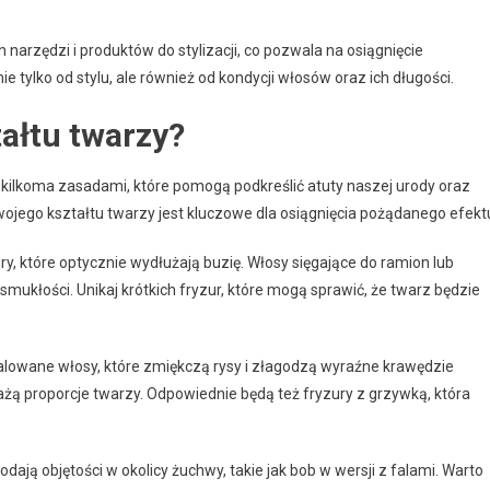
rzędzi i produktów do stylizacji, co pozwala na osiągnięcie
tylko od stylu, ale również od kondycji włosów oraz ich długości.
tałtu twarzy?
ę kilkoma zasadami, które pomogą podkreślić atuty naszej urody oraz
jego kształtu twarzy jest kluczowe dla osiągnięcia pożądanego efekt
y, które optycznie wydłużają buzię. Włosy sięgające do ramion lub
mukłości. Unikaj krótkich fryzur, które mogą sprawić, że twarz będzie
 falowane włosy, które zmiękczą rysy i złagodzą wyraźne krawędzie
ą proporcje twarzy. Odpowiednie będą też fryzury z grzywką, która
dodają objętości w okolicy żuchwy, takie jak bob w wersji z falami. Warto