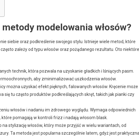
ze metody modelowania włosów?
 siebie oraz podkreślenie swojego stylu. Istnieje wiele metod, które
i często zależy od typu włosów oraz pożądanego rezultatu. Oto niektór
anych technik, która pozwala na uzyskanie gładkich i lśniących pasm.
termoochronnych, aby zminimalizować uszkodzenia włosów.
wnicy można uzyskać efekt pięknych, falowanych włosów. Kręcenie może
a się tu często produktów podkreślających skręt, takich jak pianki czy
dzeniu włosów i nadaniu im zdrowego wyglądu. Wymaga odpowiednich
 które pomagają w kontroli frizz i nadają włosom blask.
na stylizację włosów, który może przyjść w wielu wariantach, od
ry. Ta metoda jest popularna szczególnie latem, gdyż jest praktyczna