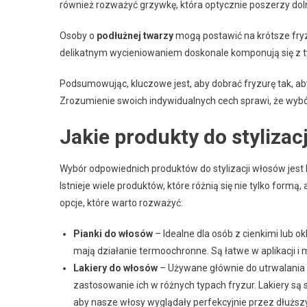
również rozważyć grzywkę, która optycznie poszerzy dol
Osoby o
podłużnej twarzy
mogą postawić na krótsze fryzu
delikatnym wycieniowaniem doskonale komponują się z t
Podsumowując, kluczowe jest, aby dobrać fryzurę tak, ab
Zrozumienie swoich indywidualnych cech sprawi, że wybór
Jakie produkty do stylizac
Wybór odpowiednich produktów do stylizacji włosów jest 
Istnieje wiele produktów, które różnią się nie tylko form
opcje, które warto rozważyć:
Pianki do włosów
– Idealne dla osób z cienkimi lub ok
mają działanie termoochronne. Są łatwe w aplikacji i
Lakiery do włosów
– Używane głównie do utrwalania s
zastosowanie ich w różnych typach fryzur. Lakiery są
aby nasze włosy wyglądały perfekcyjnie przez dłuższ