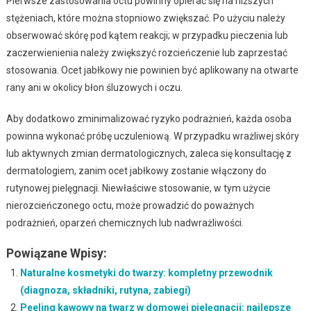
Pierwsze zastosowania octu powinny opierać się na niższych
stężeniach, które można stopniowo zwiększać. Po użyciu należy
obserwować skórę pod kątem reakcji; w przypadku pieczenia lub
zaczerwienienia należy zwiększyć rozcieńczenie lub zaprzestać
stosowania. Ocet jabłkowy nie powinien być aplikowany na otwarte
rany ani w okolicy błon śluzowych i oczu.
Aby dodatkowo zminimalizować ryzyko podrażnień, każda osoba
powinna wykonać próbę uczuleniową. W przypadku wrażliwej skóry
lub aktywnych zmian dermatologicznych, zaleca się konsultację z
dermatologiem, zanim ocet jabłkowy zostanie włączony do
rutynowej pielęgnacji. Niewłaściwe stosowanie, w tym użycie
nierozcieńczonego octu, może prowadzić do poważnych
podrażnień, oparzeń chemicznych lub nadwrażliwości.
Powiązane Wpisy:
Naturalne kosmetyki do twarzy: kompletny przewodnik
(diagnoza, składniki, rutyna, zabiegi)
Peeling kawowy na twarz w domowej pielęgnacji: najlepsze