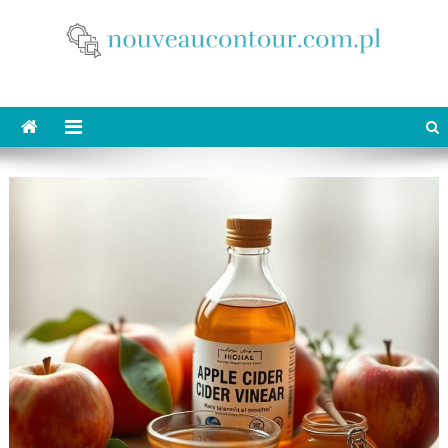
Skip
to
content
nouveaucontour.com.pl
makijaż Poznań