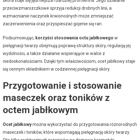
skóra staje się jędrniejsza i bardziej promienna. Jego działanie
przeciwzmarszczkowe sprzyja redukcji drobnych linii, a
wzmacnianie naczynek krwionośnych może zmniejszać
zaczerwienienia oraz przyspieszać gojenie się ran.
Podsumowując,
korzyści stosowania octu jabłkowego
w
pielęgnacji twarzy obejmują poprawę struktury skóry, regulację jej
wydolności, a także działanie wspierające w walce z
niedoskonałościami. Dzięki tym właściwościom, ocet jabłkowy staje
się cennym składnikiem w codziennej pielęgnacji skóry.
Przygotowanie i stosowanie
maseczek oraz toników z
octem jabłkowym
Ocet jabłkowy
można wykorzystać do przygotowania różnorodnych
maseczek i toników, które wspomagają pielęgnację skóry twarzy.
Oto kilka praktycznych przepisów na domowe kosmetyki.