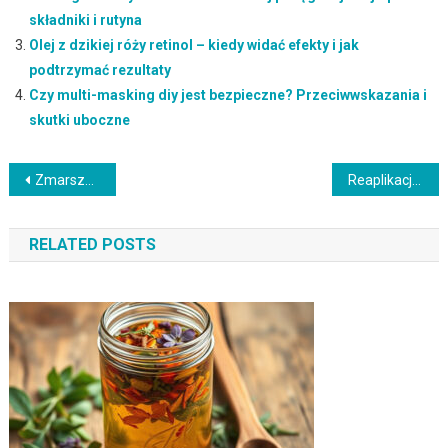
składniki i rutyna
Olej z dzikiej róży retinol – kiedy widać efekty i jak
podtrzymać rezultaty
Czy multi-masking diy jest bezpieczne? Przeciwwskazania i
skutki uboczne
Nawigacja
Zmarszczki mimiczne: przyczyny, objawy i skuteczne rozwiązania (z czym łączyć: Pielęgnacja skóry dojrzałej)
Reaplikacja spf w ciągu dnia a inne składniki: jak łączyć i nie podrażnić
wpisu
RELATED POSTS