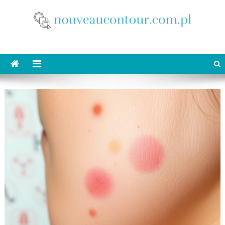
Skip
to
content
nouveaucontour.com.pl
makijaż Poznań