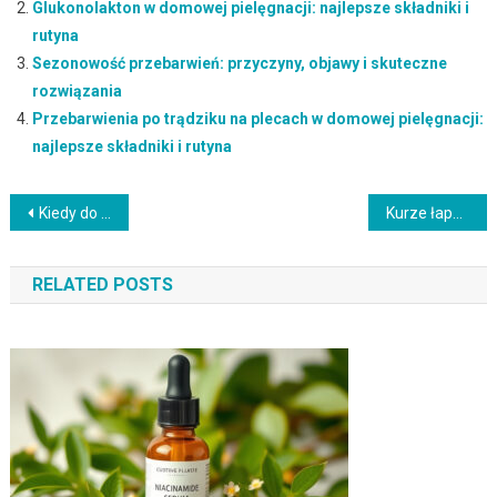
Glukonolakton w domowej pielęgnacji: najlepsze składniki i
rutyna
Sezonowość przebarwień: przyczyny, objawy i skuteczne
rozwiązania
Przebarwienia po trądziku na plecach w domowej pielęgnacji:
najlepsze składniki i rutyna
Nawigacja
Kiedy do dermatologa z przebarwieniami – kiedy lepiej skonsultować specjalistę
Kurze łapki – kiedy widać efekty i jak podtrzymać rezultaty
wpisu
RELATED POSTS