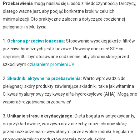
Przebarwienia
mogą nasilać się u osób z niedoczynnością tarczycy,
dlatego ważne jest, aby podjąć konkretne kroki w celu ich
minimalizacji. Oto praktyczne zalecenia dotyczące codziennej
pielęgnacji i stylu życia:
1.
Ochrona przeciwsłoneczna
:
Stosowanie wysokiej jakości filtrów
przeciwsłonecznych jest kluczowe. Powinny one mieć SPF co
najmniej 30 i być stosowane codziennie, aby chronić skórę przed
szkodliwym
działaniem promieni UV
.
2.
Składniki aktywne na przebarwienia
:
Warto wprowadzić do
pielęgnacji skóry produkty zawierające składniki, takie jak witamina
C, kwas hyalurynowy czy kwasy alfa-hydroksylowe (AHA). Mogą one
wspierać rozjaśnianie przebarwień.
3.
Unikanie stresu oksydacyjnego:
Dieta bogata w antyoksydanty,
na przykład owoce, warzywa oraz orzechy, może chronić skórę
przed uszkodzeniami wywołanymi przez wolne rodniki. Regularne
spożywanie takich produktów sprzyja zdrowiu skóry.