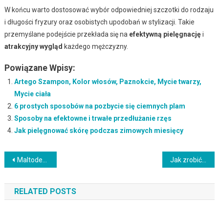
W końcu warto dostosować wybór odpowiedniej szczotki do rodzaju
i długości fryzury oraz osobistych upodobań w stylizacji. Takie
przemyślane podejście przekłada się na
efektywną pielęgnację
i
atrakcyjny wygląd
każdego mężczyzny.
Powiązane Wpisy:
Artego Szampon, Kolor włosów, Paznokcie, Mycie twarzy,
Mycie ciała
6 prostych sposobów na pozbycie się ciemnych plam
Sposoby na efektowne i trwałe przedłużanie rzęs
Jak pielęgnować skórę podczas zimowych miesięcy
Nawigacja
Maltodekstryna a zdrowie: skutki uboczne i alergie pokarmowe
Jak zrobić musujące kule kąpielowe DIY – przepis i porady
wpisu
RELATED POSTS