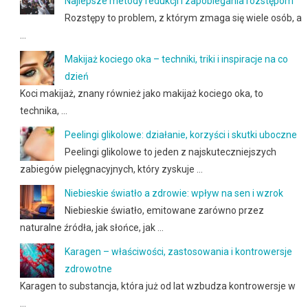
Najlepsze metody redukcji i zapobiegania rozstępom
Rozstępy to problem, z którym zmaga się wiele osób, a
…
Makijaż kociego oka – techniki, triki i inspiracje na co
dzień
Koci makijaż, znany również jako makijaż kociego oka, to
technika, …
Peelingi glikolowe: działanie, korzyści i skutki uboczne
Peelingi glikolowe to jeden z najskuteczniejszych
zabiegów pielęgnacyjnych, który zyskuje …
Niebieskie światło a zdrowie: wpływ na sen i wzrok
Niebieskie światło, emitowane zarówno przez
naturalne źródła, jak słońce, jak …
Karagen – właściwości, zastosowania i kontrowersje
zdrowotne
Karagen to substancja, która już od lat wzbudza kontrowersje w
…