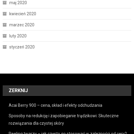
maj 2020
kwiecień 2020
marzec 2020
luty 2020
styczeń 2020
ZERKNIJ
Acai Berry 900 – cena, skład i efekty odchudzania
Sposoby na redukcję i zapobieganie trądzikowi: Skuteczne
rozwiązania dla czystej skóry
Peeling twarzy – jak często go stosować w zależności od cery?