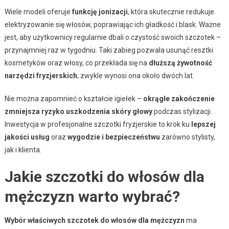
Wiele modeli oferuje
funkcję jonizacji
, która skutecznie redukuje
elektryzowanie się włosów, poprawiając ich gładkość i blask. Ważne
jest, aby użytkownicy regularnie dbali o czystość swoich szczotek –
przynajmniej raz w tygodniu. Taki zabieg pozwala usunąć resztki
kosmetyków oraz włosy, co przekłada się na
dłuższą żywotność
narzędzi fryzjerskich
; zwykle wynosi ona około dwóch lat.
Nie można zapomnieć o kształcie igiełek –
okrągłe zakończenie
zmniejsza ryzyko uszkodzenia skóry głowy
podczas stylizacji.
Inwestycja w profesjonalne szczotki fryzjerskie to krok ku
lepszej
jakości usług
oraz
wygodzie i bezpieczeństwu
zarówno stylisty,
jak i klienta.
Jakie szczotki do włosów dla
mężczyzn warto wybrać?
Wybór właściwych szczotek do włosów dla mężczyzn
ma