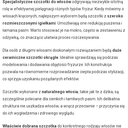
Specjalistyczne szczotki do włosów
odgrywają niezwykle istotną
rolę w efektywnej pielęgnacji różnych typów fryzur. Kiedy mówimy o
włosach kręconych, najlepszym wyborem będą szczotki z
szeroko
rozmieszczonymi igiełkami
. Umożliwiają one redukcję puszenia i
łamania pasm. Warto stosować je na mokro, często w zestawieniu z
odżywką, co znacząco ułatwia proces rozczesywania.
Dla osób z długimi włosami doskonałym rozwiązaniem będą
duże
ceramiczne szczotki okrągłe
. Idealnie sprawdzają się podczas
modelowania i dodawania objętości fryzurze. Ich konstrukcja
pozwala na równomierne rozprowadzanie ciepła podczas stylizacji,
co sprzyja uzyskaniu pożądanych efektów.
Szczotki wykonane z
naturalnego włosia
, takie jak te z dzika, są
szczególnie polecane dla cienkich i łamliwych pasm. Ich delikatna
struktura nie uszkadza włosów, a wręcz przeciwnie – przyczynia się
do ich wygładzenia i zdrowego wyglądu.
Właściwie dobrana szczotka
do konkretnego rodzaju włosów nie