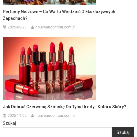
Perfumy Niszowe – Co Warto Wiedzieć O Ekskluzywnych
Zapachach?
2025-08-28
nouveaucontour.com.pl
Jak Dobrać Czerwoną Szminkę Do Typu Urody I Koloru Skóry?
2025-11-02
nouveaucontour.com.pl
Szukaj
Szukaj