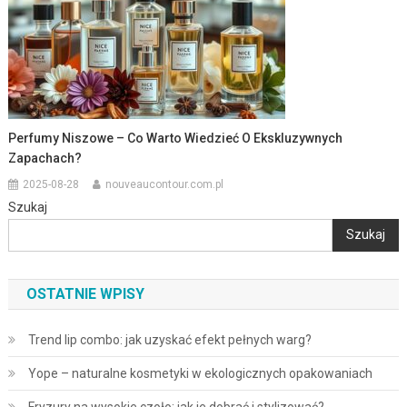
Perfumy Niszowe – Co Warto Wiedzieć O Ekskluzywnych
Zapachach?
2025-08-28
nouveaucontour.com.pl
Szukaj
Szukaj
OSTATNIE WPISY
Trend lip combo: jak uzyskać efekt pełnych warg?
Yope – naturalne kosmetyki w ekologicznych opakowaniach
Fryzury na wysokie czoło: jak je dobrać i stylizować?