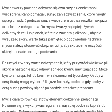
Mycie twarzy powinno odbywać się dwa razy dziennie: rano i
wieczorem. Rano pomaga usunąć zanieczyszczenia, które mogły
się zgromadzić podczas snu, a wieczorem usuwa resztki makijażu
oraz brud z całego dnia. Do mycia twarzy najlepiej używać
delikatnych żeli lub pianek, które nie zawierają alkoholu, aby nie
wysuszać skóry. Warto także pamiętać o odpowiedniej technice
mycia: należy stosować okrężne ruchy, aby skutecznie oczyścić
skórę bez nadmiernego pocierania.
Po umyciu twarzy warto nałożyć tonik, który przywróci właściwe pH
skóry, a następnie użyć odpowiedniego kremu nawilżającego. Może
być to emulsja, żel lub krem, w zależności od typu skóry. Osoby z
cerą tłustą mogą wybierać lżejsze formuły, podczas gdy osoby z
cerą suchą powinny sięgać po bardziej treściwe preparaty.
Mycie ciała to również istotny element codziennej pielęgnacji.
Powinno się je wykonywać regularnie, najlepiej podczas kąpieli lub
prysznica. Rekomendowane są żele pod prysznic lub mydła, które