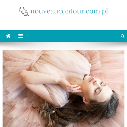
Skip
to
content
nouveaucontour.com.pl
makijaż Poznań