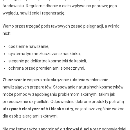
środowisku. Regularne dbanie o ciało wpływa na poprawę jego
wyglądu, nawilżenie i regenerację.
Warto przestrzegać podstawowych zasad pielęgnacji, a wśród
nich:
codzienne nawilżanie,
systematyczne złuszczanie naskórka,
sięganie po delikatne kosmetyki do kąpieli,
ochrona przed promieniami słonecznymi.
Złuszczanie
wspiera mikrokrążenie i ułatwia wchłanianie
nawilżających preparatów. Stosowanie naturalnych kosmetyków
może pomóc w zapobieganiu problemom skórnym, takim jak
przesuszenie czy cellulit. Odpowiednio dobrane produkty potrafią
utrzymać elastyczność i blask skóry
, co jest szczególnie ważne
dla osób z alergiami skórnymi.
Nie możemy także zapominać o
zdrowej diecie
oraz odpowiedniej