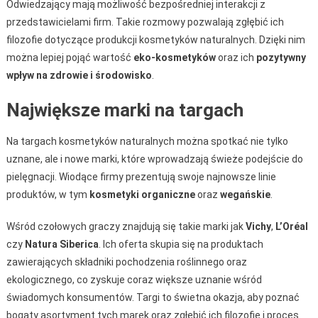
Odwiedzający mają możliwość bezpośredniej interakcji z
przedstawicielami firm. Takie rozmowy pozwalają zgłębić ich
filozofie dotyczące produkcji kosmetyków naturalnych. Dzięki nim
można lepiej pojąć wartość
eko-kosmetyków
oraz ich
pozytywny
wpływ na zdrowie i środowisko
.
Największe marki na targach
Na targach kosmetyków naturalnych można spotkać nie tylko
uznane, ale i nowe marki, które wprowadzają świeże podejście do
pielęgnacji. Wiodące firmy prezentują swoje najnowsze linie
produktów, w tym
kosmetyki organiczne
oraz
wegańskie
.
Wśród czołowych graczy znajdują się takie marki jak
Vichy
,
L’Oréal
czy
Natura Siberica
. Ich oferta skupia się na produktach
zawierających składniki pochodzenia roślinnego oraz
ekologicznego, co zyskuje coraz większe uznanie wśród
świadomych konsumentów. Targi to świetna okazja, aby poznać
bogaty asortyment tych marek oraz zgłębić ich filozofię i proces