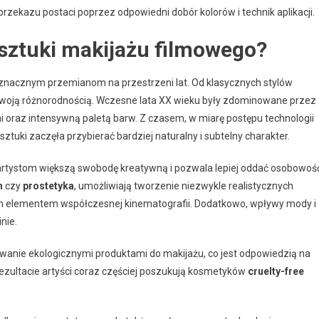
zekazu postaci poprzez odpowiedni dobór kolorów i technik aplikacji.
a sztuki makijażu filmowego?
znacznym przemianom na przestrzeni lat. Od klasycznych stylów
swoją różnorodnością. Wczesne lata XX wieku były zdominowane przez
mi oraz intensywną paletą barw. Z czasem, w miarę postępu technologii
ztuki zaczęła przybierać bardziej naturalny i subtelny charakter.
e artystom większą swobodę kreatywną i pozwala lepiej oddać osobowoś
h
czy
prostetyka
, umożliwiają tworzenie niezwykle realistycznych
nym elementem współczesnej kinematografii. Dodatkowo, wpływy mody i
nie.
wanie ekologicznymi produktami do makijażu, co jest odpowiedzią na
zultacie artyści coraz częściej poszukują kosmetyków
cruelty-free