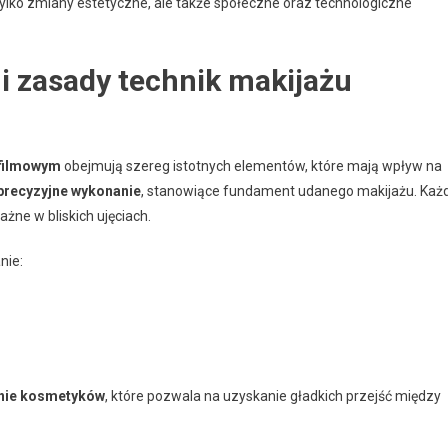
tylko zmiany estetyczne, ale także społeczne oraz technologiczne
i zasady technik makijażu
filmowym
obejmują szereg istotnych elementów, które mają wpływ na
precyzyjne wykonanie
, stanowiące fundament udanego makijażu. Każ
żne w bliskich ujęciach.
nie:
nie kosmetyków
, które pozwala na uzyskanie gładkich przejść między