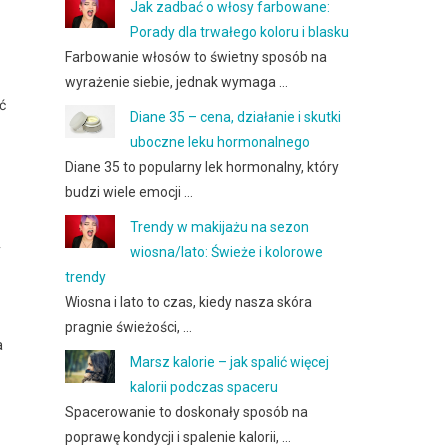
Jak zadbać o włosy farbowane:
Porady dla trwałego koloru i blasku
Farbowanie włosów to świetny sposób na
wyrażenie siebie, jednak wymaga …
ć
Diane 35 – cena, działanie i skutki
uboczne leku hormonalnego
Diane 35 to popularny lek hormonalny, który
budzi wiele emocji …
Trendy w makijażu na sezon
y
wiosna/lato: Świeże i kolorowe
trendy
Wiosna i lato to czas, kiedy nasza skóra
pragnie świeżości, …
a
Marsz kalorie – jak spalić więcej
kalorii podczas spaceru
Spacerowanie to doskonały sposób na
poprawę kondycji i spalenie kalorii, …