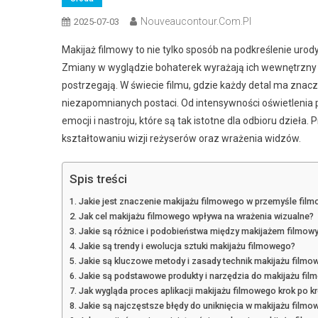
Nouveaucontour.com.pl
2025-07-03
Makijaż filmowy to nie tylko sposób na podkreślenie urody
Zmiany w wyglądzie bohaterek wyrażają ich wewnętrzny r
postrzegają. W świecie filmu, gdzie każdy detal ma znacz
niezapomnianych postaci. Od intensywności oświetlenia p
emocji i nastroju, które są tak istotne dla odbioru dzieła
kształtowaniu wizji reżyserów oraz wrażenia widzów.
Spis treści
Jakie jest znaczenie makijażu filmowego w przemyśle fil
Jak cel makijażu filmowego wpływa na wrażenia wizualne?
Jakie są różnice i podobieństwa między makijażem filmow
Jakie są trendy i ewolucja sztuki makijażu filmowego?
Jakie są kluczowe metody i zasady technik makijażu filmo
Jakie są podstawowe produkty i narzędzia do makijażu fi
Jak wygląda proces aplikacji makijażu filmowego krok po k
Jakie są najczęstsze błędy do uniknięcia w makijażu film