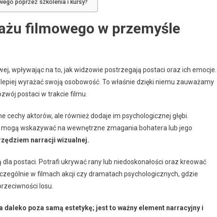
wego poprzez szkolenia i kursy?
jażu filmowego w przemyśle
j, wpływając na to, jak widzowie postrzegają postaci oraz ich emocje.
lepiej wyrażać swoją osobowość. To właśnie dzięki niemu zauważamy
zwój postaci w trakcie filmu.
ne cechy aktorów, ale również dodaje im psychologicznej głębi.
cji mogą wskazywać na wewnętrzne zmagania bohatera lub jego
rzędziem narracji wizualnej.
 dla postaci. Potrafi ukrywać rany lub niedoskonałości oraz kreować
zczególnie w filmach akcji czy dramatach psychologicznych, gdzie
rzeciwności losu.
 daleko poza samą estetykę; jest to ważny element narracyjny i