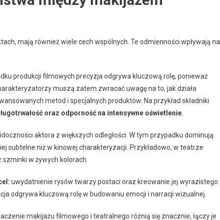
pektach, mają również wiele cech wspólnych. Te odmienności wpływają na
ku produkcji filmowych precyzja odgrywa kluczową rolę, ponieważ
. Charakteryzatorzy muszą zatem zwracać uwagę na to, jak działa
ansowanych metod i specjalnych produktów. Na przykład składniki
ługotrwałość oraz odporność na intensywne oświetlenie
.
 widoczności aktora z większych odległości. W tym przypadku dominują
ej subtelne niż w kinowej charakteryzacji. Przykładowo, w teatrze
z szminki w żywych kolorach.
el:
uwydatnienie rysów twarzy postaci oraz kreowanie jej wyrazistego
acja odgrywa kluczową rolę w budowaniu emocji i narracji wizualnej.
zenie makijażu filmowego i teatralnego różnią się znacznie, łączy je