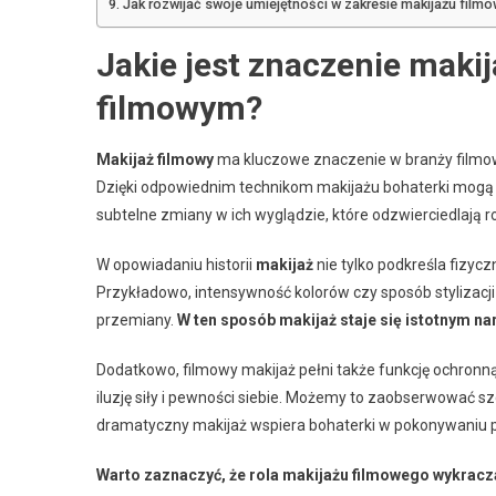
Jak rozwijać swoje umiejętności w zakresie makijażu filmo
Jakie jest znaczenie maki
filmowym?
Makijaż filmowy
ma kluczowe znaczenie w branży filmowe
Dzięki odpowiednim technikom makijażu bohaterki mogą 
subtelne zmiany w ich wyglądzie, które odzwierciedlają ro
W opowiadaniu historii
makijaż
nie tylko podkreśla fizycz
Przykładowo, intensywność kolorów czy sposób styliza
przemiany.
W ten sposób makijaż staje się istotnym na
Dodatkowo, filmowy makijaż pełni także funkcję ochronną
iluzję siły i pewności siebie. Możemy to zaobserwować s
dramatyczny makijaż wspiera bohaterki w pokonywaniu p
Warto zaznaczyć, że rola makijażu filmowego wykracza