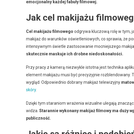
emocjonalny każdej fabuły filmowej.
Jak cel makijażu filmowe
Cel makijażu filmowego
odgrywa kluczową rolę w tym, j
makijaż do warunków oświetleniowych, co sprawia, że post
intensywnym świetle zastosowanie mocniejszego makijaż
skutecznie maskuje ich drobne niedoskonałości.
Przy pracy z kamerą niezwykle istotna jest technika apli
element makijażu musi być precyzyjnie rozblendowany. T
wygląd. Odpowiednio dobrany makijaż telewizyjny
matow
skóry
.
Dzięki tym staraniom wrażenia wizualne ulegają znaczącej
widza.
Starannie wykonany makijaż filmowy ma duży w
publiczność.
Jakie są różnice i podobi