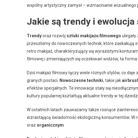
wspólny artystyczny zamysł – wzmacnianie wizualnego pr
Jakie są trendy i ewolucj
Trendy
oraz rozwój
sztuki makijażu filmowego
ulegały 
przeszliśmy do nowoczesnych technik, które zaskakują 
retro makijaż, charakteryzujący się wyrazistymi kontura
filmowej i zmieniających się oczekiwań widzów, ta forma s
Dziś makijaż filmowy łączy wiele różnych stylów, co daj
granych postaci.
Nowoczesne techniki
, takie jak
airbrus
efektów specjalnych. Te innowacje stały się nieodłącz
kultury popularnej kształtują aktualne trendy w tej dziedzi
W ostatnich latach zauważamy także rosnące zaintereso
wzrastającą świadomość ekologiczną konsumentów. W re
oraz
organicznym
.