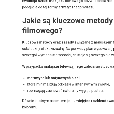
Ewolucja sztuki makijażu filmowego
odzwierciedla nie 
podejście do tej formy artystycznego wyrazu.
Jakie są kluczowe metody 
filmowego?
Kluczowe metody oraz zasady
związane z
makijażem 
ostateczny efekt wizualny. Na pierwszy plan wysuwa się
szczegół wymaga staranności, co staje się szczególnie wa
W przypadku
makijażu telewizyjnego
zaleca się stosowa
matowych
lub
satynowych cieni
,
które minimalizują odblaski w intensywnym świetle,
i pomagają zachować naturalny wygląd postaci.
Równie istotnym aspektem jest
umiejętne rozblendowa
kolorami.