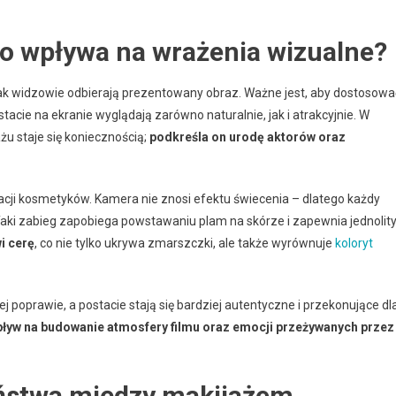
go wpływa na wrażenia wizualne?
ak widzowie odbierają prezentowany obraz. Ważne jest, aby dostosowa
acie na ekranie wyglądają zarówno naturalnie, jak i atrakcyjnie. W
u staje się koniecznością;
podkreśla on urodę aktorów oraz
kacji kosmetyków. Kamera nie znosi efektu świecenia – dlatego każdy
aki zabieg zapobiega powstawaniu plam na skórze i zapewnia jednolit
i cerę
, co nie tylko ukrywa zmarszczki, ale także wyrównuje
koloryt
 poprawie, a postacie stają się bardziej autentyczne i przekonujące dl
pływ na budowanie atmosfery filmu oraz emocji przeżywanych przez
eństwa między makijażem