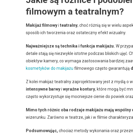
filmowym a teatralnym?
Makijaż filmowy
i
teatralny
, choć różnią się w wielu as
sposób ich tworzenia oraz ostateczny efekt wizualny.
Najważniejsze są technika i funkcja makijażu.
W przypad
detale stają się niezwykle istotne podczas bliskich ujęć
obiektyw kamery, co wymaga zastosowania bardziej zaaw
kosmetyków do makijażu
filmowego często gwarantują
d
Z kolei makijaż teatralny zaprojektowany jest z myślą o
intensywne barwy
i
wyraźne kontury
, które mogą być mni
często wykorzystuje się mocniejsze cienie do powiek ora
Mimo tych różnic oba rodzaje makijażu mają wspólny c
wizerunku. Zarówno w teatrze, jak i w filmie charakteryz
Podsumowując,
chociaż metody wykonania oraz przeznac