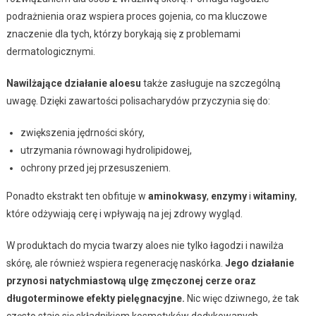
podrażnienia oraz wspiera proces gojenia, co ma kluczowe
znaczenie dla tych, którzy borykają się z problemami
dermatologicznymi.
Nawilżające działanie aloesu
także zasługuje na szczególną
uwagę. Dzięki zawartości polisacharydów przyczynia się do:
zwiększenia jędrności skóry,
utrzymania równowagi hydrolipidowej,
ochrony przed jej przesuszeniem.
Ponadto ekstrakt ten obfituje w
aminokwasy
,
enzymy
i
witaminy
,
które odżywiają cerę i wpływają na jej zdrowy wygląd.
W produktach do mycia twarzy aloes nie tylko łagodzi i nawilża
skórę, ale również wspiera regenerację naskórka.
Jego działanie
przynosi natychmiastową ulgę zmęczonej cerze oraz
długoterminowe efekty pielęgnacyjne.
Nic więc dziwnego, że tak
często staje się składnikiem kosmetyków dedykowanych