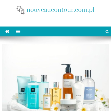
Skip
to
content
nouveaucontour.com.pl
makijaż Poznań