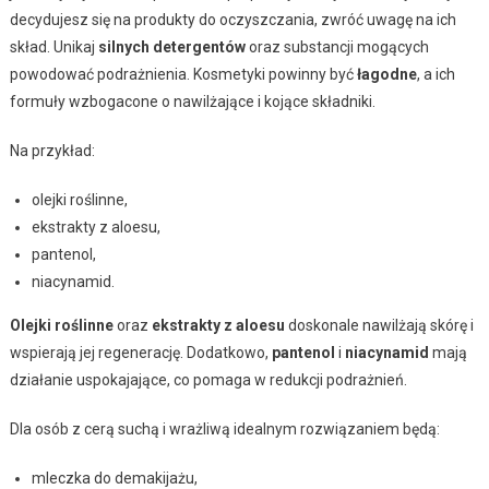
decydujesz się na produkty do oczyszczania, zwróć uwagę na ich
skład. Unikaj
silnych detergentów
oraz substancji mogących
powodować podrażnienia. Kosmetyki powinny być
łagodne
, a ich
formuły wzbogacone o nawilżające i kojące składniki.
Na przykład:
olejki roślinne,
ekstrakty z aloesu,
pantenol,
niacynamid.
Olejki roślinne
oraz
ekstrakty z aloesu
doskonale nawilżają skórę i
wspierają jej regenerację. Dodatkowo,
pantenol
i
niacynamid
mają
działanie uspokajające, co pomaga w redukcji podrażnień.
Dla osób z cerą suchą i wrażliwą idealnym rozwiązaniem będą:
mleczka do demakijażu,