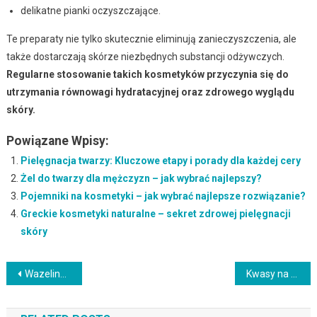
delikatne pianki oczyszczające.
Te preparaty nie tylko skutecznie eliminują zanieczyszczenia, ale
także dostarczają skórze niezbędnych substancji odżywczych.
Regularne stosowanie takich kosmetyków przyczynia się do
utrzymania równowagi hydratacyjnej oraz zdrowego wyglądu
skóry.
Powiązane Wpisy:
Pielęgnacja twarzy: Kluczowe etapy i porady dla każdej cery
Żel do twarzy dla mężczyzn – jak wybrać najlepszy?
Pojemniki na kosmetyki – jak wybrać najlepsze rozwiązanie?
Greckie kosmetyki naturalne – sekret zdrowej pielęgnacji
skóry
Nawigacja
Wazelina biała – zastosowanie w kosmetyce i medycynie oraz jej właściwości
Kwasy na twarz: Jak działają, jak je stosować i jakie mają efekty?
wpisu