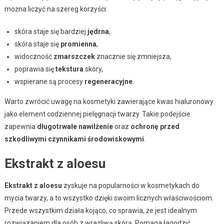
można liczyć na szereg korzyści:
skóra staje się bardziej
jędrna
,
skóra staje się
promienna
,
widoczność
zmarszczek
znacznie się zmniejsza,
poprawia się
tekstura
skóry,
wspierane są procesy
regeneracyjne
.
Warto zwrócić uwagę na kosmetyki zawierające kwas hialuronowy
jako element codziennej pielęgnacji twarzy. Takie podejście
zapewnia
długotrwałe nawilżenie
oraz
ochronę przed
szkodliwymi czynnikami środowiskowymi
.
Ekstrakt z aloesu
Ekstrakt z aloesu
zyskuje na popularności w kosmetykach do
mycia twarzy, a to wszystko dzięki swoim licznych właściwościom.
Przede wszystkim działa kojąco, co sprawia, że jest idealnym
rozwiązaniem dla osób z wrażliwą skórą. Pomaga łagodzić