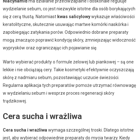
Niacynamid
ma działanie przeciwzapalne i doskonale reguluje
wydzielanie sebum, co jest niezwykle istotne dla osób borykających
się z cerą tłustą. Natomiast
kwas salicylowy
wykazuje właściwości
keratolityczne, skutecznie usuwając martwe komórki naskórka i
zapobiegając zatykania porów. Odpowiednio dobrane preparaty
mogą znacząco poprawić kondycję skóry, zmniejszając widoczność
wyprysków oraz ograniczając ich pojawianie się.
Warto wybierać produkty o formule żelowej lub piankowej – są one
lekkie i nie obciążają cery. Takie kosmetyki efektywnie oczyszczają
skórę z nadmiaru sebum, pozostawiając uczucie świeżości.
Regularna aplikacja tych preparatów pomoże utrzymać równowagę
w wydzielaniu sebum i wesprze proces regeneracji skóry
trądzikowej.
Cera sucha i wrażliwa
Cera sucha i wrażliwa
wymaga szczególnej troski. Dlatego istotne
jest, aby wybierać odpowiednie preparaty do mycia twarzy. Kiedy