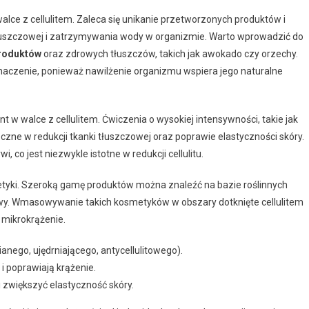
lce z cellulitem. Zaleca się unikanie przetworzonych produktów i
tłuszczowej i zatrzymywania wody w organizmie. Warto wprowadzić do
produktów
oraz zdrowych tłuszczów, takich jak awokado czy orzechy.
naczenie, ponieważ nawilżenie organizmu wspiera jego naturalne
 w walce z cellulitem. Ćwiczenia o wysokiej intensywności, takie jak
eczne w redukcji tkanki tłuszczowej oraz poprawie elastyczności skóry.
co jest niezwykle istotne w redukcji cellulitu.
metyki. Szeroką gamę produktów można znaleźć na bazie roślinnych
z kawy. Wmasowywanie takich kosmetyków w obszary dotknięte cellulitem
 mikrokrążenie.
anego, ujędrniającego, antycellulitowego).
i poprawiają krążenie.
 zwiększyć elastyczność skóry.