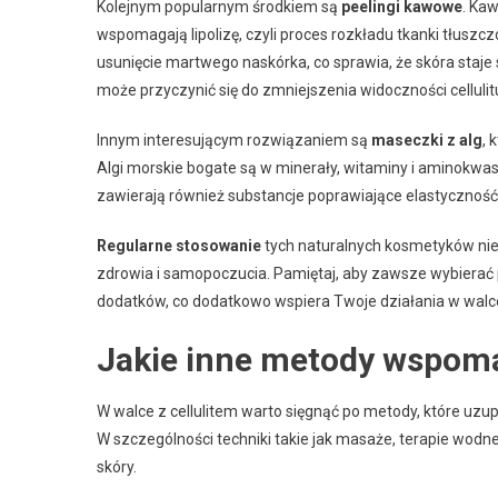
Kolejnym popularnym środkiem są
peelingi kawowe
. Ka
wspomagają lipolizę, czyli proces rozkładu tkanki tłuszc
usunięcie martwego naskórka, co sprawia, że skóra staje 
może przyczynić się do zmniejszenia widoczności cellulit
Innym interesującym rozwiązaniem są
maseczki z alg
, 
Algi morskie bogate są w minerały, witaminy i aminokwas
zawierają również substancje poprawiające elastyczność s
Regularne stosowanie
tych naturalnych kosmetyków nie 
zdrowia i samopoczucia. Pamiętaj, aby zawsze wybierać pr
dodatków, co dodatkowo wspiera Twoje działania w walce 
Jakie inne metody wspomag
W walce z cellulitem warto sięgnąć po metody, które uzu
W szczególności techniki takie jak masaże, terapie wod
skóry.