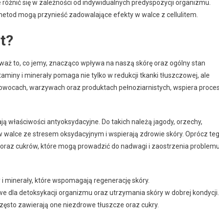
różnić się w zależności od indywidualnych predyspozycji organizmu.
metod mogą przynieść zadowalające efekty w walce z cellulitem.
it?
waż to, co jemy, znacząco wpływa na naszą skórę oraz ogólny stan
itaminy i minerały pomaga nie tylko w redukcji tkanki tłuszczowej, ale
w owocach, warzywach oraz produktach pełnoziarnistych, wspiera proce
ają właściwości antyoksydacyjne. Do takich należą jagody, orzechy,
w walce ze stresem oksydacyjnym i wspierają zdrowie skóry. Oprócz te
oraz cukrów, które mogą prowadzić do nadwagi i zaostrzenia problem
i minerały, które wspomagają regenerację skóry.
e dla detoksykacji organizmu oraz utrzymania skóry w dobrej kondycji.
ęsto zawierają one niezdrowe tłuszcze oraz cukry.