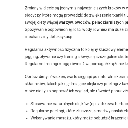
Zmiany w diecie są jednym z najważniejszych kroków w wa
słodyczy, które mogą prowadzić do zwiększenia tkanki 
swojej diety więcej
warzyw
,
owoców
,
pełnoziarnistych 
Spożywanie odpowiedniej ilości wody również ma duże z
mechanizmy detoksykacji.
Regularna aktywność fizyczna to kolejny kluczowy element
jogging, pływanie czy trening siłowy, są szczególnie skut
Regularne treningi mogą również wspomagać krążenie krwi, 
Oprócz diety i ćwiczeń, warto sięgnąć po naturalne kos
składników, takich jak ujędrniające olejki czy peelingi 
może nie tylko poprawić ich wygląd, ale również pobudzić
Stosowanie naturalnych olejków (np. z drzewa herbaci
Regularne peelingi, które złuszczają martwy naskórek 
Wykonywanie masażu, który może pobudzić krążenie i