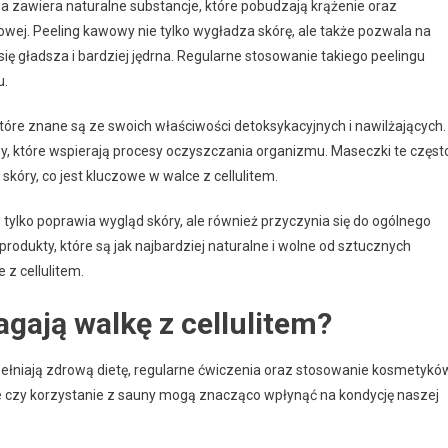
wa zawiera naturalne substancje, które pobudzają krążenie oraz
zowej. Peeling kawowy nie tylko wygładza skórę, ale także pozwala na
się gładsza i bardziej jędrna. Regularne stosowanie takiego peelingu
u.
które znane są ze swoich właściwości detoksykacyjnych i nawilżających.
y, które wspierają procesy oczyszczania organizmu. Maseczki te częst
kóry, co jest kluczowe w walce z cellulitem.
tylko poprawia wygląd skóry, ale również przyczynia się do ogólnego
odukty, które są jak najbardziej naturalne i wolne od sztucznych
z cellulitem.
ają walkę z cellulitem?
pełniają zdrową dietę, regularne ćwiczenia oraz stosowanie kosmetykó
ne czy korzystanie z sauny mogą znacząco wpłynąć na kondycję naszej