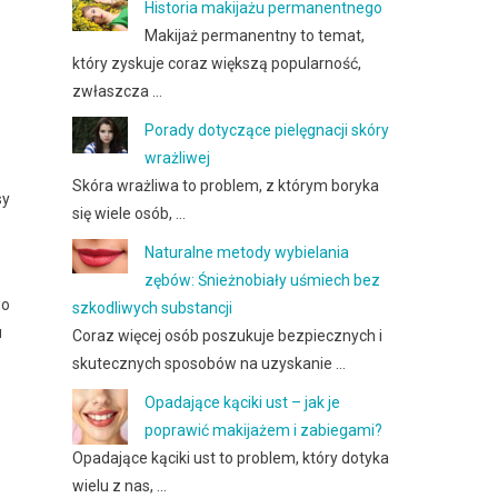
Historia makijażu permanentnego
Makijaż permanentny to temat,
który zyskuje coraz większą popularność,
zwłaszcza …
Porady dotyczące pielęgnacji skóry
wrażliwej
Skóra wrażliwa to problem, z którym boryka
sy
się wiele osób, …
Naturalne metody wybielania
zębów: Śnieżnobiały uśmiech bez
go
szkodliwych substancji
u
Coraz więcej osób poszukuje bezpiecznych i
skutecznych sposobów na uzyskanie …
Opadające kąciki ust – jak je
poprawić makijażem i zabiegami?
Opadające kąciki ust to problem, który dotyka
wielu z nas, …