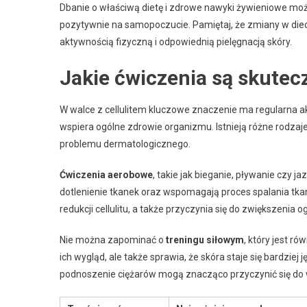
Dbanie o właściwą dietę i zdrowe nawyki żywieniowe może
pozytywnie na samopoczucie. Pamiętaj, że zmiany w dieci
aktywnością fizyczną i odpowiednią pielęgnacją skóry.
Jakie ćwiczenia są skutec
W walce z cellulitem kluczowe znaczenie ma regularna ak
wspiera ogólne zdrowie organizmu. Istnieją różne rodzaj
problemu dermatologicznego.
Ćwiczenia aerobowe
, takie jak bieganie, pływanie czy 
dotlenienie tkanek oraz wspomagają proces spalania tka
redukcji cellulitu, a także przyczynia się do zwiększenia 
Nie można zapominać o
treningu siłowym
, który jest r
ich wygląd, ale także sprawia, że skóra staje się bardziej 
podnoszenie ciężarów mogą znacząco przyczynić się do wyg