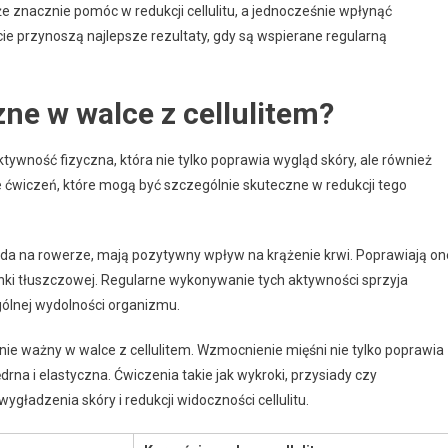
 znacznie pomóc w redukcji cellulitu, a jednocześnie wpłynąć
e przynoszą najlepsze rezultaty, gdy są wspierane regularną
zne w walce z cellulitem?
tywność fizyczna, która nie tylko poprawia wygląd skóry, ale również
e ćwiczeń, które mogą być szczególnie skuteczne w redukcji tego
jazda na rowerze, mają pozytywny wpływ na krążenie krwi. Poprawiają on
nki tłuszczowej. Regularne wykonywanie tych aktywności sprzyja
ogólnej wydolności organizmu.
ównie ważny w walce z cellulitem. Wzmocnienie mięśni nie tylko poprawia
jędrna i elastyczna. Ćwiczenia takie jak wykroki, przysiady czy
ładzenia skóry i redukcji widoczności cellulitu.