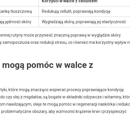
Korzyści w walce z cellulitem
tkankę tłuszczową
Redukują cellulit, poprawiają kondycję
ją jędrność skóry
Wygładzają skórę, poprawiają jej elastyczność
ennej rutyny może przynieść znaczną poprawę w wyglądzie skóry.
wy samopoczucia oraz redukcji stresu, co również ma korzystny wpływ 
i mogą pomóc w walce z
etyki, które mogą znacząco wspierać procesy poprawiające kondycję
kado czy olej z migdałów, są bogate w składniki odżywcze i witaminy, któ
iom nawilżającym, oleje te mogą pomóc w regeneracji naskórka i redukcj
w problematyczne obszary, aby wzmocnić krążenie krwi i przyspieszyć