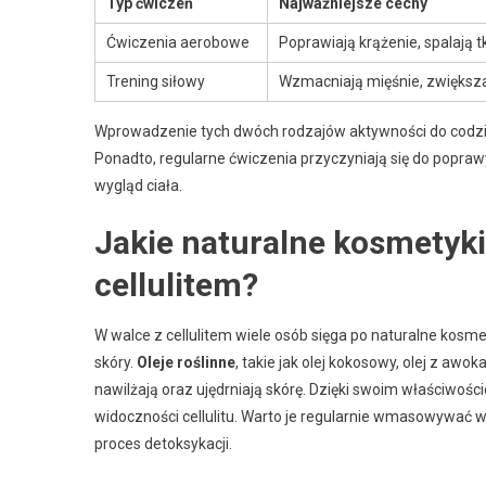
Typ ćwiczeń
Najważniejsze cechy
Ćwiczenia aerobowe
Poprawiają krążenie, spalają 
Trening siłowy
Wzmacniają mięśnie, zwiększa
Wprowadzenie tych dwóch rodzajów aktywności do codzi
Ponadto, regularne ćwiczenia przyczyniają się do popra
wygląd ciała.
Jakie naturalne kosmetyk
cellulitem?
W walce z cellulitem wiele osób sięga po naturalne kosm
skóry.
Oleje roślinne
, takie jak olej kokosowy, olej z awo
nawilżają oraz ujędrniają skórę. Dzięki swoim właściwośc
widoczności cellulitu. Warto je regularnie wmasowywać 
proces detoksykacji.