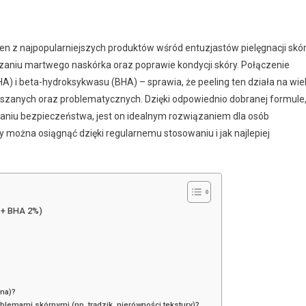
 z najpopularniejszych produktów wśród entuzjastów pielęgnacji skór
czaniu martwego naskórka oraz poprawie kondycji skóry. Połączenie
 i beta-hydroksykwasu (BHA) – sprawia, że peeling ten działa na wie
ieszanych oraz problematycznych. Dzięki odpowiednio dobranej formule
niu bezpieczeństwa, jest on idealnym rozwiązaniem dla osób
ty można osiągnąć dzięki regularnemu stosowaniu i jak najlepiej
 + BHA 2%)
ana)?
blemami skórnymi (np. trądzik, nierówności tekstury)?