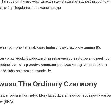
. Taki poziom kwasowości znacznie zwiększa skuteczność produktu w
ę skóry. Regularne stosowanie sprzyja:
ie i ochronę, takie jak
kwas hialuronowy
oraz
prowitamina B5
.
ery oraz redukcję widocznych przebarwień po zastosowaniu peelingu.
iedniej
ochrony przeciwsłonecznej
podczas kuracji tym produktem,
ość skóry na promieniowanie UV.
kwasu The Ordinary Czerwony
aawansowany kosmetyk, który łączy działanie dwóch rodzajów kwasów
w (BHA)
.