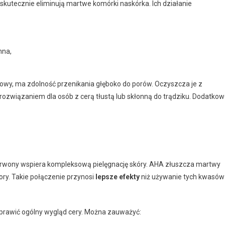
, skutecznie eliminują martwe komórki naskórka. Ich działanie
nna,
lowy, ma zdolność przenikania głęboko do porów. Oczyszcza je z
rozwiązaniem dla osób z cerą tłustą lub skłonną do trądziku. Dodatko
erwony wspiera kompleksową pielęgnację skóry. AHA złuszcza martwy
ry. Takie połączenie przynosi
lepsze efekty
niż używanie tych kwasów
rawić ogólny wygląd cery. Można zauważyć: