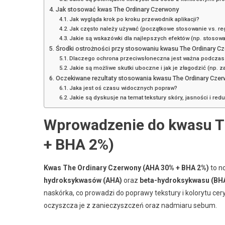
Jak stosować kwas The Ordinary Czerwony
Jak wygląda krok po kroku przewodnik aplikacji?
Jak często należy używać (początkowe stosowanie vs. re
Jakie są wskazówki dla najlepszych efektów (np. stosow
Środki ostrożności przy stosowaniu kwasu The Ordinary C
Dlaczego ochrona przeciwsłoneczna jest ważna podczas
Jakie są możliwe skutki uboczne i jak je złagodzić (np. 
Oczekiwane rezultaty stosowania kwasu The Ordinary Cze
Jaka jest oś czasu widocznych popraw?
Jakie są dyskusje na temat tekstury skóry, jasności i red
Wprowadzenie do kwasu T
+ BHA 2%)
Kwas The Ordinary Czerwony (AHA 30% + BHA 2%)
to n
hydroksykwasów (AHA)
oraz
beta-hydroksykwasu (BH
naskórka, co prowadzi do poprawy tekstury i kolorytu cery
oczyszcza je z zanieczyszczeń oraz nadmiaru sebum.