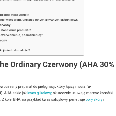
gularne stosowanie)?
anie wieczorem, unikanie innych aktywnych składników)?
zerwony
 stosowania produktu?
zaczerwienienie, podrażnienie)?
rwony
ukcji niedoskonałości?
he Ordinary Czerwony (AHA 30%
owoczesny preparat do pielęgnacji, który łączy moc
alfa-
A)
. AHA, takie jak
kwas glikolowy
, skutecznie usuwają martwe komórki
. Z kolei BHA, na przykład kwas salicylowy, penetruje
pory skóry
i