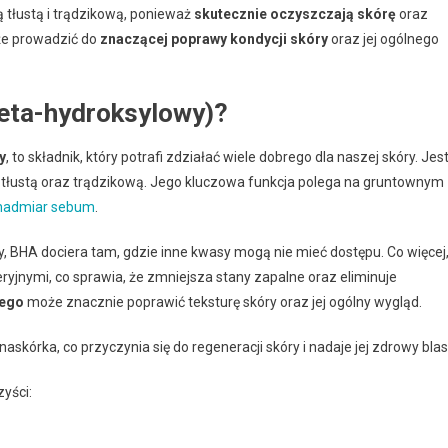
 tłustą i trądzikową, ponieważ
skutecznie oczyszczają skórę
oraz
że prowadzić do
znaczącej poprawy kondycji skóry
oraz jej ogólnego
beta-hydroksylowy)?
y
, to składnik, który potrafi zdziałać wiele dobrego dla naszej skóry. Jes
ą tłustą oraz trądzikową. Jego kluczowa funkcja polega na gruntownym
nadmiar sebum
.
y, BHA dociera tam, gdzie inne kwasy mogą nie mieć dostępu. Co więcej
ryjnymi, co sprawia, że zmniejsza stany zapalne oraz eliminuje
wego
może znacznie poprawić teksturę skóry oraz jej ogólny wygląd.
rka, co przyczynia się do regeneracji skóry i nadaje jej zdrowy blas
yści: