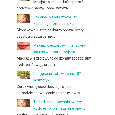
Makijaż to sztuka, która potrafi
podkreślić naszą urodę i wyrazić …
Jak dbać o skórę wokół ust i
zapobiegać zmarszczkom
Skóra wokół ust to delikatny obszar, który
często zdradza oznaki …
Makijaż wieczorowy: intensywny
look na wieczorne wyjścia
Makijaż wieczorowy to doskonały sposób, aby
podkreślić swoją urodę i …
Pielęgnacja ciała w domu: DIY
kosmetyki
Coraz więcej osób decyduje się na
samodzielne tworzenie kosmetyków w …
:
Techniki konturowania twarzy:
Podkreśl swoje naturalne piękno
Konturowanie twarzy to jeden z