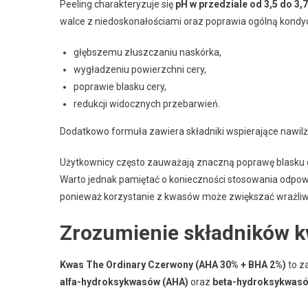
Peeling charakteryzuje się
pH w przedziale od 3,5 do 3,7
walce z niedoskonałościami oraz poprawia ogólną kondycj
głębszemu złuszczaniu naskórka,
wygładzeniu powierzchni cery,
poprawie blasku cery,
redukcji widocznych przebarwień.
Dodatkowo formuła zawiera składniki wspierające nawilżen
Użytkownicy często zauważają znaczną poprawę blasku c
Warto jednak pamiętać o konieczności stosowania odpow
ponieważ korzystanie z kwasów może zwiększać wrażliw
Zrozumienie składników 
Kwas The Ordinary Czerwony (AHA 30% + BHA 2%)
to z
alfa-hydroksykwasów (AHA)
oraz
beta-hydroksykwasó