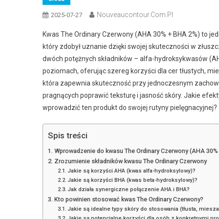
Nouveaucontour.com.pl
2025-07-27
Kwas The Ordinary Czerwony (AHA 30% + BHA 2%) to jeden
który zdobył uznanie dzięki swojej skuteczności w złusz
dwóch potężnych składników – alfa-hydroksykwasów (AHA)
poziomach, oferując szereg korzyści dla cer tłustych, m
która zapewnia skuteczność przy jednoczesnym zachowa
pragnących poprawić teksturę i jasność skóry. Jakie efek
wprowadzić ten produkt do swojej rutyny pielęgnacyjnej?
Spis treści
Wprowadzenie do kwasu The Ordinary Czerwony (AHA 30%
Zrozumienie składników kwasu The Ordinary Czerwony
Jakie są korzyści AHA (kwas alfa-hydroksylowy)?
Jakie są korzyści BHA (kwas beta-hydroksylowy)?
Jak działa synergiczne połączenie AHA i BHA?
Kto powinien stosować kwas The Ordinary Czerwony?
Jakie są idealne typy skóry do stosowania (tłusta, miesz
Jakie są potencjalne korzyści dla osób z konkretnymi pro