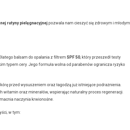
ej rutyny pielęgnacyjnej
pozwala nam cieszyć się zdrowym i młodym
Dlatego balsam do opalania z filtrem
SPF 50
, który przeszedł testy
akim typem cery. Jego formuła wolna od parabenów ogranicza ryzyko
skórę przed wysuszeniem oraz łagodzą już istniejące podrażnienia.
ych witamin oraz minerałów, wspierając naturalny proces regeneracji.
wzmacnia naczynia krwionośne.
yści, w tym: