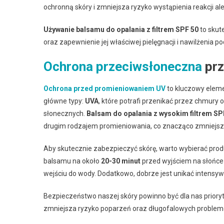
ochronną skóry i zmniejsza ryzyko wystąpienia reakcji a
Używanie balsamu do opalania z filtrem SPF 50
to skut
oraz zapewnienie jej właściwej pielęgnacji i nawilżenia po
Ochrona przeciwsłoneczna
prz
Ochrona przed promieniowaniem UV
to kluczowy eleme
główne typy:
UVA
, które potrafi przenikać przez chmury 
słonecznych.
Balsam do opalania z wysokim filtrem SP
drugim rodzajem promieniowania, co znacząco zmniejsz
Aby skutecznie zabezpieczyć skórę, warto wybierać produk
balsamu na około
20-30 minut
przed wyjściem na słońce
wejściu do wody. Dodatkowo, dobrze jest unikać intensy
Bezpieczeństwo naszej skóry powinno być dla nas prio
zmniejsza ryzyko poparzeń oraz długofalowych problemó