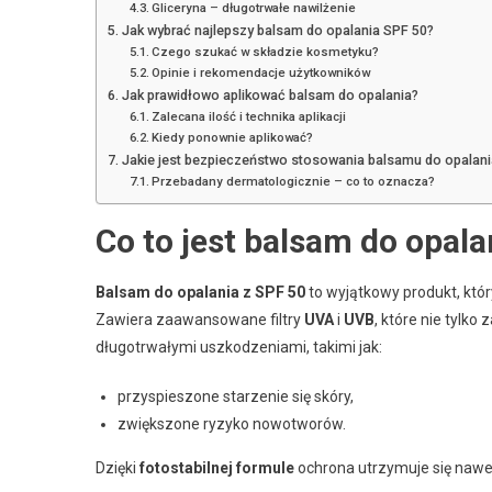
Gliceryna – długotrwałe nawilżenie
Jak wybrać najlepszy balsam do opalania SPF 50?
Czego szukać w składzie kosmetyku?
Opinie i rekomendacje użytkowników
Jak prawidłowo aplikować balsam do opalania?
Zalecana ilość i technika aplikacji
Kiedy ponownie aplikować?
Jakie jest bezpieczeństwo stosowania balsamu do opalani
Przebadany dermatologicznie – co to oznacza?
Co to jest balsam do opala
Balsam do opalania z SPF 50
to wyjątkowy produkt, któ
Zawiera zaawansowane filtry
UVA
i
UVB
, które nie tylk
długotrwałymi uszkodzeniami, takimi jak:
przyspieszone starzenie się skóry,
zwiększone ryzyko nowotworów.
Dzięki
fotostabilnej formule
ochrona utrzymuje się nawet