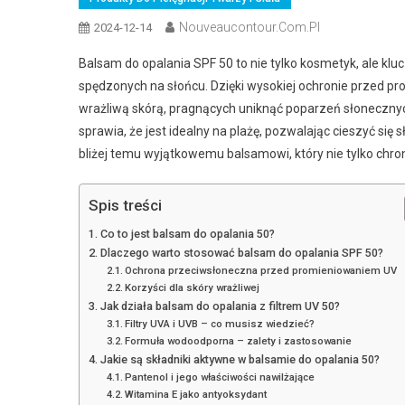
Nouveaucontour.com.pl
2024-12-14
Balsam do opalania SPF 50 to nie tylko kosmetyk, ale klu
spędzonych na słońcu. Dzięki wysokiej ochronie przed pr
wrażliwą skórą, pragnących uniknąć poparzeń słoneczny
sprawia, że jest idealny na plażę, pozwalając cieszyć si
bliżej temu wyjątkowemu balsamowi, który nie tylko chroni,
Spis treści
Co to jest balsam do opalania 50?
Dlaczego warto stosować balsam do opalania SPF 50?
Ochrona przeciwsłoneczna przed promieniowaniem UV
Korzyści dla skóry wrażliwej
Jak działa balsam do opalania z filtrem UV 50?
Filtry UVA i UVB – co musisz wiedzieć?
Formuła wodoodporna – zalety i zastosowanie
Jakie są składniki aktywne w balsamie do opalania 50?
Pantenol i jego właściwości nawilżające
Witamina E jako antyoksydant