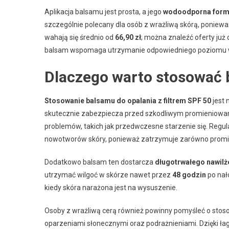
Aplikacja balsamu jest prosta, a jego
wodoodporna form
szczególnie polecany dla osób z wrażliwą skórą, poniew
wahają się średnio od
66,90 zł
; można znaleźć oferty już
balsam wspomaga utrzymanie odpowiedniego poziomu wi
Dlaczego warto stosować 
Stosowanie balsamu do opalania z filtrem SPF 50
jest 
skutecznie zabezpiecza przed szkodliwym promieniowan
problemów, takich jak przedwczesne starzenie się. Regu
nowotworów skóry, ponieważ zatrzymuje zarówno promie
Dodatkowo balsam ten dostarcza
długotrwałego nawilż
utrzymać wilgoć w skórze nawet przez
48 godzin
po nał
kiedy skóra narażona jest na wysuszenie.
Osoby z wrażliwą cerą również powinny pomyśleć o stos
oparzeniami słonecznymi oraz podrażnieniami. Dzięki ła