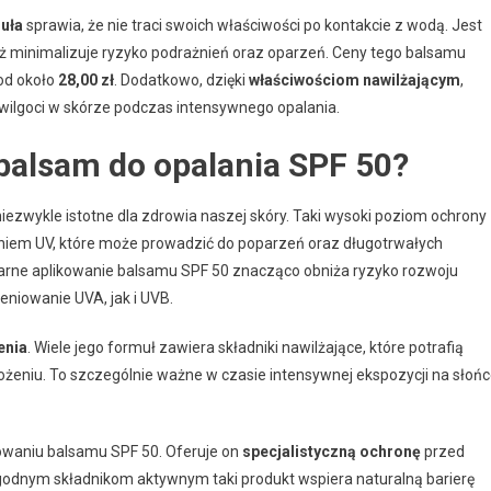
uła
sprawia, że nie traci swoich właściwości po kontakcie z wodą. Jest
aż minimalizuje ryzyko podrażnień oraz oparzeń. Ceny tego balsamu
 od około
28,00 zł
. Dodatkowo, dzięki
właściwościom nawilżającym
,
lgoci w skórze podczas intensywnego opalania.
balsam do opalania SPF 50?
niezwykle istotne dla zdrowia naszej skóry. Taki wysoki poziom ochrony
iem UV, które może prowadzić do poparzeń oraz długotrwałych
larne aplikowanie balsamu SPF 50 znacząco obniża ryzyko rozwoju
niowanie UVA, jak i UVB.
enia
. Wiele jego formuł zawiera składniki nawilżające, które potrafią
ożeniu. To szczególnie ważne w czasie intensywnej ekspozycji na słońc
owaniu balsamu SPF 50. Oferuje on
specjalistyczną ochronę
przed
godnym składnikom aktywnym taki produkt wspiera naturalną barierę