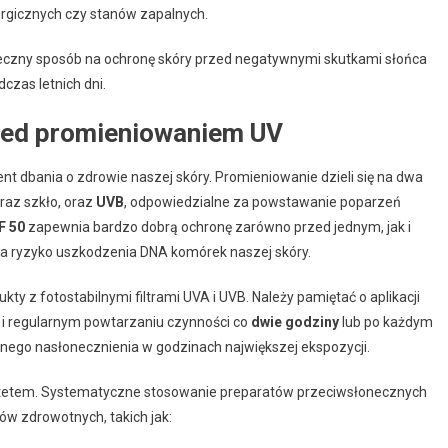
lergicznych czy stanów zapalnych.
eczny sposób na ochronę skóry przed negatywnymi skutkami słońca
dczas letnich dni.
ed promieniowaniem UV
nt dbania o zdrowie naszej skóry. Promieniowanie dzieli się na dwa
oraz szkło, oraz
UVB
, odpowiedzialne za powstawanie poparzeń
F 50
zapewnia bardzo dobrą ochronę zarówno przed jednym, jak i
a ryzyko uszkodzenia DNA komórek naszej skóry.
ty z fotostabilnymi filtrami UVA i UVB. Należy pamiętać o aplikacji
 i regularnym powtarzaniu czynności co
dwie godziny
lub po każdym
wnego nasłonecznienia w godzinach największej ekspozycji.
rytetem. Systematyczne stosowanie preparatów przeciwsłonecznych
w zdrowotnych, takich jak: