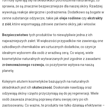
formuły opierają się na składnikach pochodzenia naturalnego, co
sprawia, że są znacznie bezpieczniejsze dla naszej skóry. Rzadziej
wywołują reakcje alergiczne i podrażnienia. Dodatkowo są bogate w
cenne substancje odżywcze, takie jak
oleje roślinne
czy
ekstrakty
z ziół
, które wspomagają zdrowie zarówno skóry, jak i włosów.
Bezpieczeństwo
tych produktów to niewątpliwie jedna z ich
najważniejszych zalet. W większości przypadków nie zawierają one
szkodliwych chemikaliów ani sztucznych dodatków, co czyni je
idealnym wyborem dla osób z wrażliwą cerą. Co więcej, wiele
kosmetyków naturalnych wytwarzanych jest zgodnie z zasadami
zrównoważonego rozwoju
, co pozytywnie wpływa na naszą
planetę.
Kolejnym atutem kosmetyków bazujących na naturalnych
składnikach jest ich
skuteczność
. Doskonale nawilżają oraz
odżywiają skórę i często przyczyniają się do jej regeneracji. Wiele
osób zauważa znaczną poprawę stanu swojej cery po ich
zastosowaniu. Co ważne, te produkty nie tylko działają efektywnie –