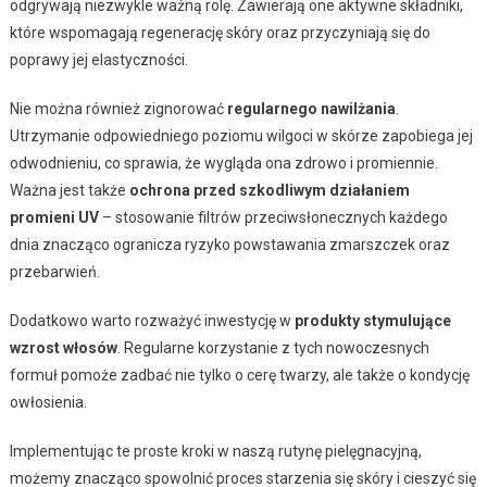
odgrywają niezwykle ważną rolę. Zawierają one aktywne składniki,
które wspomagają regenerację skóry oraz przyczyniają się do
poprawy jej elastyczności.
Nie można również zignorować
regularnego nawilżania
.
Utrzymanie odpowiedniego poziomu wilgoci w skórze zapobiega jej
odwodnieniu, co sprawia, że wygląda ona zdrowo i promiennie.
Ważna jest także
ochrona przed szkodliwym działaniem
promieni UV
– stosowanie filtrów przeciwsłonecznych każdego
dnia znacząco ogranicza ryzyko powstawania zmarszczek oraz
przebarwień.
Dodatkowo warto rozważyć inwestycję w
produkty stymulujące
wzrost włosów
. Regularne korzystanie z tych nowoczesnych
formuł pomoże zadbać nie tylko o cerę twarzy, ale także o kondycję
owłosienia.
Implementując te proste kroki w naszą rutynę pielęgnacyjną,
możemy znacząco spowolnić proces starzenia się skóry i cieszyć się