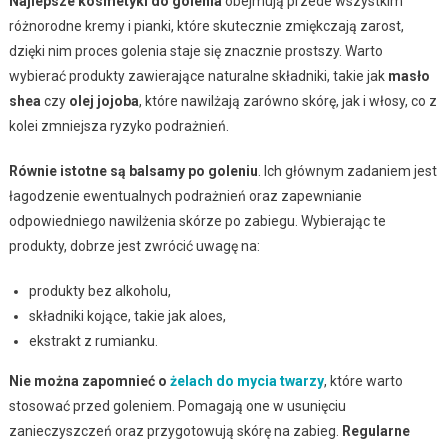
Najlepsze kosmetyki do golenia
obejmują przede wszystkim
różnorodne kremy i pianki, które skutecznie zmiękczają zarost,
dzięki nim proces golenia staje się znacznie prostszy. Warto
wybierać produkty zawierające naturalne składniki, takie jak
masło
shea
czy
olej jojoba
, które nawilżają zarówno skórę, jak i włosy, co z
kolei zmniejsza ryzyko podrażnień.
Równie istotne są balsamy po goleniu
. Ich głównym zadaniem jest
łagodzenie ewentualnych podrażnień oraz zapewnianie
odpowiedniego nawilżenia skórze po zabiegu. Wybierając te
produkty, dobrze jest zwrócić uwagę na:
produkty bez alkoholu,
składniki kojące, takie jak aloes,
ekstrakt z rumianku.
Nie można zapomnieć o
żelach do mycia twarzy
, które warto
stosować przed goleniem. Pomagają one w usunięciu
zanieczyszczeń oraz przygotowują skórę na zabieg.
Regularne