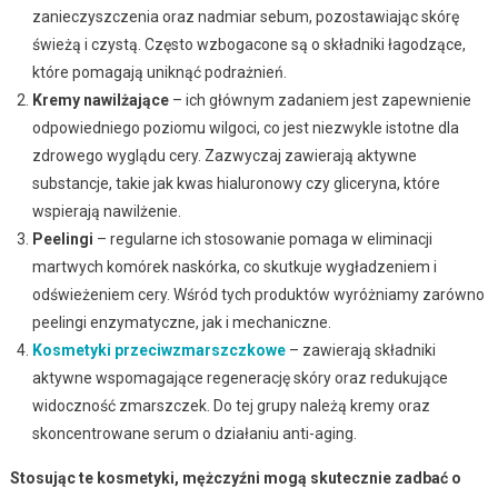
zanieczyszczenia oraz nadmiar sebum, pozostawiając skórę
świeżą i czystą. Często wzbogacone są o składniki łagodzące,
które pomagają uniknąć podrażnień.
Kremy nawilżające
– ich głównym zadaniem jest zapewnienie
odpowiedniego poziomu wilgoci, co jest niezwykle istotne dla
zdrowego wyglądu cery. Zazwyczaj zawierają aktywne
substancje, takie jak kwas hialuronowy czy gliceryna, które
wspierają nawilżenie.
Peelingi
– regularne ich stosowanie pomaga w eliminacji
martwych komórek naskórka, co skutkuje wygładzeniem i
odświeżeniem cery. Wśród tych produktów wyróżniamy zarówno
peelingi enzymatyczne, jak i mechaniczne.
Kosmetyki przeciwzmarszczkowe
– zawierają składniki
aktywne wspomagające regenerację skóry oraz redukujące
widoczność zmarszczek. Do tej grupy należą kremy oraz
skoncentrowane serum o działaniu anti-aging.
Stosując te kosmetyki, mężczyźni mogą skutecznie zadbać o