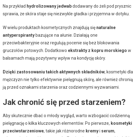
Na przykład
hydrolizowany jedwab
dodawany do żeli pod prysznic
sprawia, że skóra staje się niezwykle gładka i przyjemna w dotyku.
W wielu produktach kosmetycznych znajdują się
naturalne
antyperspiranty
bazujące na ałunie. Działają one
przeciwbakteryjnie oraz regulują pocenie się bez blokowania
gruczołów potowych. Dodatkowo
ekstrakty z kopru morskiego
w
balsamach mają pozytywny wpływ na kondycję skóry.
Dzięki zastosowaniu takich aktywnych składników
, kosmetyki dla
mężczyzn nie tylko efektywnie pielęgnują skórę, ale również chronią
ją przed oznakami starzenia oraz codziennymi wyzwaniami.
Jak chronić się przed starzeniem?
Aby skutecznie dbać o młody wygląd, warto wzbogacić codzienną
pielęgnację o kilka kluczowych elementów. Po pierwsze,
kosmetyki
przeciwstarzeniowe
, takie jak różnorodne
kremy
i
serum
,