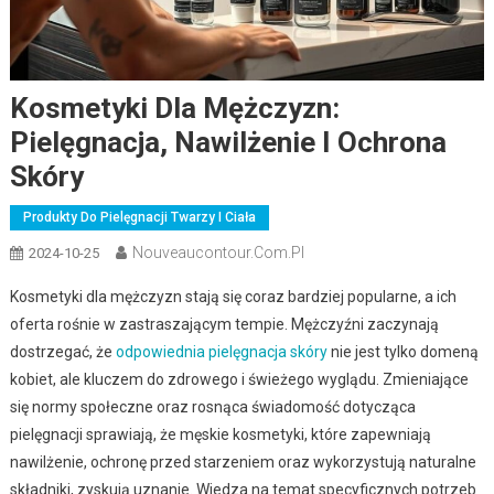
Kosmetyki Dla Mężczyzn:
Pielęgnacja, Nawilżenie I Ochrona
Skóry
Produkty Do Pielęgnacji Twarzy I Ciała
Nouveaucontour.com.pl
2024-10-25
Kosmetyki dla mężczyzn stają się coraz bardziej popularne, a ich
oferta rośnie w zastraszającym tempie. Mężczyźni zaczynają
dostrzegać, że
odpowiednia pielęgnacja skóry
nie jest tylko domeną
kobiet, ale kluczem do zdrowego i świeżego wyglądu. Zmieniające
się normy społeczne oraz rosnąca świadomość dotycząca
pielęgnacji sprawiają, że męskie kosmetyki, które zapewniają
nawilżenie, ochronę przed starzeniem oraz wykorzystują naturalne
składniki, zyskują uznanie. Wiedza na temat specyficznych potrzeb