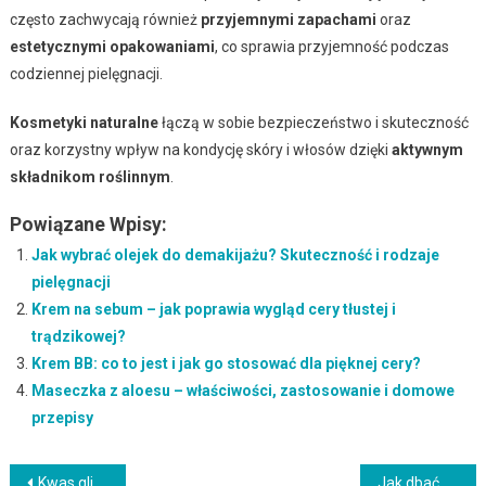
często zachwycają również
przyjemnymi zapachami
oraz
estetycznymi opakowaniami
, co sprawia przyjemność podczas
codziennej pielęgnacji.
Kosmetyki naturalne
łączą w sobie bezpieczeństwo i skuteczność
oraz korzystny wpływ na kondycję skóry i włosów dzięki
aktywnym
składnikom roślinnym
.
Powiązane Wpisy:
Jak wybrać olejek do demakijażu? Skuteczność i rodzaje
pielęgnacji
Krem na sebum – jak poprawia wygląd cery tłustej i
trądzikowej?
Krem BB: co to jest i jak go stosować dla pięknej cery?
Maseczka z aloesu – właściwości, zastosowanie i domowe
przepisy
Nawigacja
Kwas glikolowy latem – jak bezpiecznie pielęgnować skórę?
Jak dbać o zniszczone włosy? Przewodnik po pielęgnacji i regeneracji