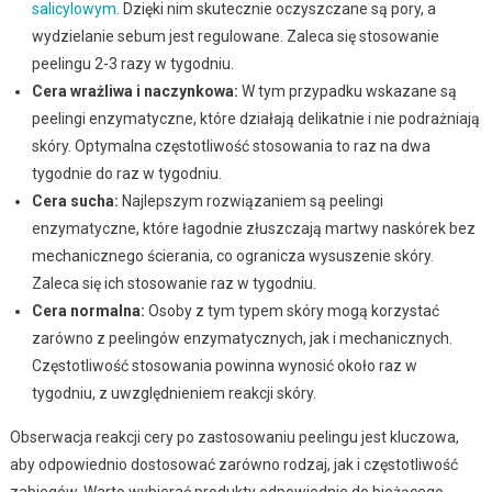
salicylowym
. Dzięki nim skutecznie oczyszczane są pory, a
wydzielanie sebum jest regulowane. Zaleca się stosowanie
peelingu 2-3 razy w tygodniu.
Cera wrażliwa i naczynkowa:
W tym przypadku wskazane są
peelingi enzymatyczne, które działają delikatnie i nie podrażniają
skóry. Optymalna częstotliwość stosowania to raz na dwa
tygodnie do raz w tygodniu.
Cera sucha:
Najlepszym rozwiązaniem są peelingi
enzymatyczne, które łagodnie złuszczają martwy naskórek bez
mechanicznego ścierania, co ogranicza wysuszenie skóry.
Zaleca się ich stosowanie raz w tygodniu.
Cera normalna:
Osoby z tym typem skóry mogą korzystać
zarówno z peelingów enzymatycznych, jak i mechanicznych.
Częstotliwość stosowania powinna wynosić około raz w
tygodniu, z uwzględnieniem reakcji skóry.
Obserwacja reakcji cery po zastosowaniu peelingu jest kluczowa,
aby odpowiednio dostosować zarówno rodzaj, jak i częstotliwość
zabiegów. Warto wybierać produkty odpowiednie do bieżącego