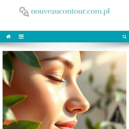
Skip
to
content
nouveaucontour.com.pl
makijaż Poznań