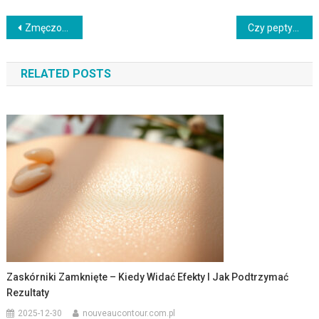
Nawigacja
Zmęczona poszarzała cera w domowej pielęgnacji: najlepsze składniki i rutyna
Czy peptydy w kosmetykach jest bezpieczne? Przeciwwskazania i skutki uboczne
wpisu
RELATED POSTS
Zaskórniki Zamknięte – Kiedy Widać Efekty I Jak Podtrzymać
Rezultaty
2025-12-30
nouveaucontour.com.pl