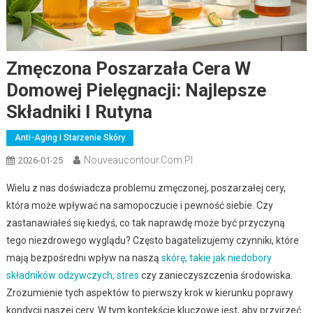
Zmęczona Poszarzała Cera W
Domowej Pielęgnacji: Najlepsze
Składniki I Rutyna
Anti-Aging I Starzenie Skóry
Nouveaucontour.com.pl
2026-01-25
Wielu z nas doświadcza problemu zmęczonej, poszarzałej cery,
która może wpływać na samopoczucie i pewność siebie. Czy
zastanawiałeś się kiedyś, co tak naprawdę może być przyczyną
tego niezdrowego wyglądu? Często bagatelizujemy czynniki, które
mają bezpośredni wpływ na naszą
skórę, takie jak niedobory
składników odżywczych, stres
czy zanieczyszczenia środowiska.
Zrozumienie tych aspektów to pierwszy krok w kierunku poprawy
kondycji naszej cery. W tym kontekście kluczowe jest, aby przyjrzeć