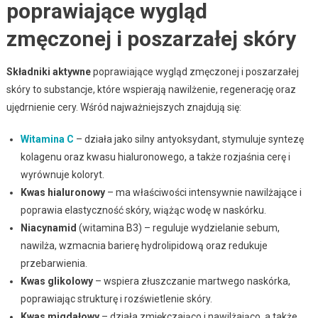
poprawiające wygląd
zmęczonej i poszarzałej skóry
Składniki aktywne
poprawiające wygląd zmęczonej i poszarzałej
skóry to substancje, które wspierają nawilżenie, regenerację oraz
ujędrnienie cery. Wśród najważniejszych znajdują się:
Witamina C
– działa jako silny antyoksydant, stymuluje syntezę
kolagenu oraz kwasu hialuronowego, a także rozjaśnia cerę i
wyrównuje koloryt.
Kwas hialuronowy
– ma właściwości intensywnie nawilżające i
poprawia elastyczność skóry, wiążąc wodę w naskórku.
Niacynamid
(witamina B3) – reguluje wydzielanie sebum,
nawilża, wzmacnia barierę hydrolipidową oraz redukuje
przebarwienia.
Kwas glikolowy
– wspiera złuszczanie martwego naskórka,
poprawiając strukturę i rozświetlenie skóry.
Kwas migdałowy
– działa zmiękczająco i nawilżająco, a także