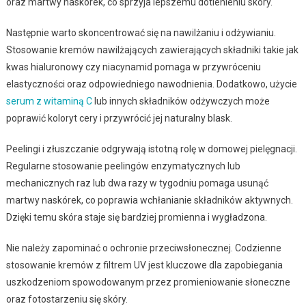
oraz martwy naskórek, co sprzyja lepszemu dotlenieniu skóry.
Następnie warto skoncentrować się na nawilżaniu i odżywianiu.
Stosowanie kremów nawilżających zawierających składniki takie jak
kwas hialuronowy czy niacynamid pomaga w przywróceniu
elastyczności oraz odpowiedniego nawodnienia. Dodatkowo, użycie
serum z witaminą C
lub innych składników odżywczych może
poprawić koloryt cery i przywrócić jej naturalny blask.
Peelingi i złuszczanie odgrywają istotną rolę w domowej pielęgnacji.
Regularne stosowanie peelingów enzymatycznych lub
mechanicznych raz lub dwa razy w tygodniu pomaga usunąć
martwy naskórek, co poprawia wchłanianie składników aktywnych.
Dzięki temu skóra staje się bardziej promienna i wygładzona.
Nie należy zapominać o ochronie przeciwsłonecznej. Codzienne
stosowanie kremów z filtrem UV jest kluczowe dla zapobiegania
uszkodzeniom spowodowanym przez promieniowanie słoneczne
oraz fotostarzeniu się skóry.