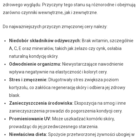
zdrowego wyglądu. Przyczyny tego stanu są różnorodne i obejmują
zarówno czynniki wewnętrzne, jak i zewnętrzne.
Do najważniejszych przyczyn zmęczonej cery należy:
Niedobór składników odżywczych:
Brak witamin, szczególnie
A, C, E oraz minerałów, takich jak żelazo czy cynk, osłabia
naturalną kondycję skóry.
Odwodnienie organizmu:
Niewystarczające nawodnienie
wpływa negatywnie na elastyczność i koloryt cery.
Stres i zmęczenie:
Długotrwały stres zwiększa poziom
kortyzolu, co zakłóca regenerację skóry i odbiera jej zdrowy
blask.
Zanieczyszczenia środowiska:
Ekspozycja na smog i inne
zanieczyszczenia prowadzi do pogorszenia kondycji cery.
Promieniowanie UV:
Może uszkadzać komórki skóry,
prowadząc do jej przedwczesnego starzenia.
Niewłaściwa dieta:
Spożycie przetworzonej żywności ubogiej w