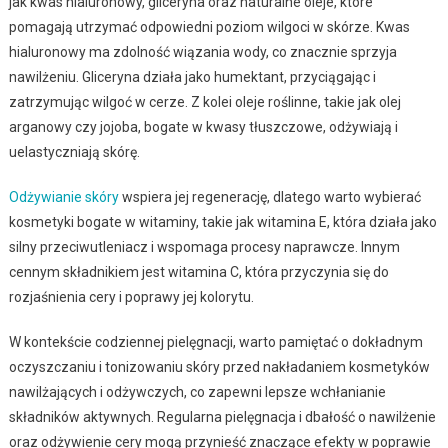
jak kwas hialuronowy, gliceryna oraz naturalne oleje, które
pomagają utrzymać odpowiedni poziom wilgoci w skórze. Kwas
hialuronowy ma zdolność wiązania wody, co znacznie sprzyja
nawilżeniu. Gliceryna działa jako humektant, przyciągając i
zatrzymując wilgoć w cerze. Z kolei oleje roślinne, takie jak olej
arganowy czy jojoba, bogate w kwasy tłuszczowe, odżywiają i
uelastyczniają skórę.
Odżywianie skóry
wspiera jej regenerację, dlatego warto wybierać
kosmetyki bogate w witaminy, takie jak witamina E, która działa jako
silny przeciwutleniacz i wspomaga procesy naprawcze. Innym
cennym składnikiem jest witamina C, która przyczynia się do
rozjaśnienia cery i poprawy jej kolorytu.
W kontekście codziennej pielęgnacji, warto pamiętać o dokładnym
oczyszczaniu i tonizowaniu skóry przed nakładaniem kosmetyków
nawilżających i odżywczych, co zapewni lepsze wchłanianie
składników aktywnych. Regularna pielęgnacja i dbałość o nawilżenie
oraz odżywienie cery mogą przynieść znaczące efekty w poprawie