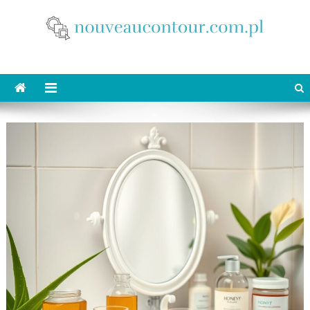
Skip
to
content
nouveaucontour.com.pl
makijaż Poznań