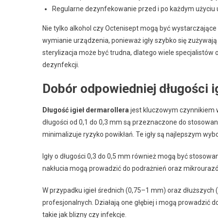
Regularne dezynfekowanie przed i po każdym użyciu 
Nie tylko alkohol czy Octenisept mogą być wystarczające d
wymianie urządzenia, ponieważ igły szybko się zużywają 
sterylizacja może być trudna, dlatego wiele specjalistów
dezynfekcji.
Dobór odpowiedniej długości 
Długość igieł dermarollera
jest kluczowym czynnikiem 
długości od 0,1 do 0,3 mm są przeznaczone do stosowani
minimalizuje ryzyko powikłań. Te igły są najlepszym wyb
Igły o długości 0,3 do 0,5 mm również mogą być stosow
nakłucia mogą prowadzić do podrażnień oraz mikrourazó
W przypadku igieł średnich (0,75–1 mm) oraz dłuższych (
profesjonalnych. Działają one głębiej i mogą prowadzić
takie jak blizny czy infekcje.