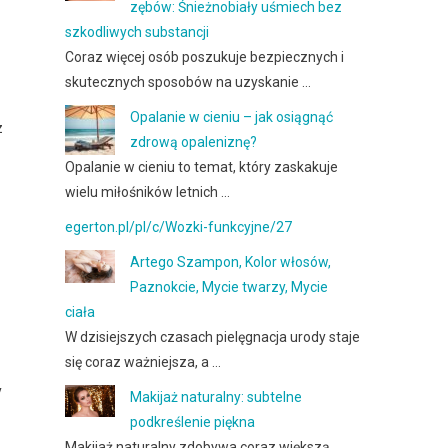
zębów: Śnieżnobiały uśmiech bez
szkodliwych substancji
Coraz więcej osób poszukuje bezpiecznych i
skutecznych sposobów na uzyskanie …
Opalanie w cieniu – jak osiągnąć
z
zdrową opaleniznę?
Opalanie w cieniu to temat, który zaskakuje
wielu miłośników letnich …
egerton.pl/pl/c/Wozki-funkcyjne/27
Artego Szampon, Kolor włosów,
Paznokcie, Mycie twarzy, Mycie
ciała
W dzisiejszych czasach pielęgnacja urody staje
się coraz ważniejsza, a …
y
Makijaż naturalny: subtelne
podkreślenie piękna
Makijaż naturalny zdobywa coraz większą