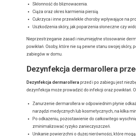
Skłonność do bliznowacenia.
Ciąża oraz okres karmienia piersią.
Cukrzyca i inne przewlekłe choroby wpływające na pro
Uszkodzenia skóry, jak poparzenia słoneczne czy wid
Nieprzestrzeganie zasad i nieumiejętne stosowanie der
powikłań. Osoby, które nie są pewne stanu swojej skóry,
zabiegów w domu.
Dezynfekcja dermarollera prze
Dezynfekcja dermarollera
przed i po zabiegu jest niez
dezynfekcja może prowadzić do infekcji oraz powikłań. O
Zanurzenie dermarollera w odpowiednim płynie odkaż
narzędzi medycznych lub kosmetycznych, na kilka min
Po odkażeniu, pozostawienie do całkowitego wyschnię
zminimalizować ryzyko zanieczyszczeń.
Unikanie powierzchni o dużej nierówności, które mogą