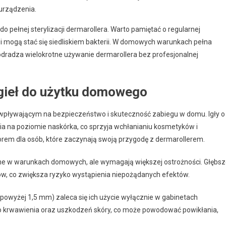
urządzenia.
o pełnej sterylizacji dermarollera. Warto pamiętać o regularnej
i mogą stać się siedliskiem bakterii. W domowych warunkach pełna
 odradza wielokrotne używanie dermarollera bez profesjonalnej
igieł do użytku domowego
wpływającym na bezpieczeństwo i skuteczność zabiegu w domu. Igły o
a na poziomie naskórka, co sprzyja wchłanianiu kosmetyków i
orem dla osób, które zaczynają swoją przygodę z dermarollerem.
ane w warunkach domowych, ale wymagają większej ostrożności. Głębs
w, co zwiększa ryzyko wystąpienia niepożądanych efektów.
powyżej 1,5 mm) zaleca się ich użycie wyłącznie w gabinetach
 do krwawienia oraz uszkodzeń skóry, co może powodować powikłania,