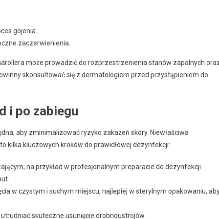
ces gojenia.
oczne zaczerwienienia.
marollera może prowadzić do rozprzestrzenienia stanów zapalnych ora
 powinny skonsultować się z dermatologiem przed przystąpieniem do
d i po zabiegu
będna, aby zminimalizować ryzyko zakażeń skóry. Niewłaściwa
to kilka kluczowych kroków do prawidłowej dezynfekcji:
ającym, na przykład w profesjonalnym preparacie do dezynfekcji
ut.
cia w czystym i suchym miejscu, najlepiej w sterylnym opakowaniu, ab
 utrudniać skuteczne usunięcie drobnoustrojów.