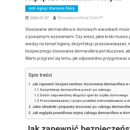
Anti-Aging I Starzenie Skóry
Nouveaucontour.com.pl
2026-01-07
Stosowanie dermarollera w domowych warunkach może wy
z poważnymi wyzwaniami. Czy wiesz, jakie kroki musisz p
wiedzy na temat higieny, dezynfekcji i przeciwwskazań,
bezpiecznego stosowania dermarollera jest kluczowe, ab
Warto przyjrzeć się temu, jak odpowiednio przygotować 
Spis treści
Jak zapewnić bezpieczeństwo stosowania dermarollera w
Dezynfekcja dermarollera przed i po zabiegu
Dobór odpowiedniej długości igieł do użytku domowego
Przeciwwskazania i ryzyko powikłań mikronakłuwania w 
Jakie składniki i preparaty stosować po zabiegu dermaroll
Jak wygląda prawidłowa rutyna zabiegu dermarollera w do
Jak zapewnić bezpieczeńs