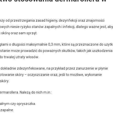
eży od przestrzegania zasad higieny, dezynfekcji oraz znajomości
ch niesie ryzyko stanów zapalnych i infekcji, dlatego ważne jest, ab
 skórę oraz sam sprzęt.
igłami o długości maksymalnie 0,3 mm, które są przeznaczone do użyt
stanie może prowadzić do poważnych skutków, takich jak uszkodzenia
o trwałej utraty włosów.
 dokładnie zdezynfekowane, na przykład przez zanurzenie w płynie
towanie skóry – oczyszczanie oraz, jeśli to możliwe, wykonanie
skóry.
marollera. Należą do nich m.in.:
alnym czy opryszczka.
 zapalne.