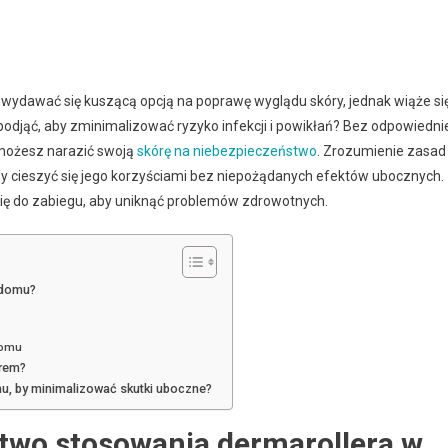
dawać się kuszącą opcją na poprawę wyglądu skóry, jednak wiąże si
odjąć, aby zminimalizować ryzyko infekcji i powikłań? Bez odpowiedni
 możesz narazić swoją
skórę na niebezpieczeństwo
. Zrozumienie zasad
y cieszyć się jego korzyściami bez niepożądanych efektów ubocznych.
się do zabiegu, aby uniknąć problemów zdrowotnych.
 domu?
domu
erem?
mu, by minimalizować skutki uboczne?
two stosowania dermarollera w