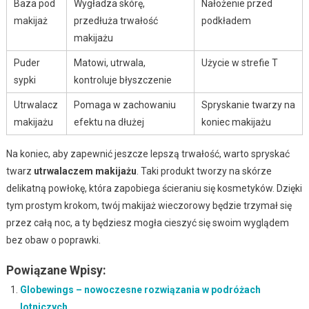
Baza pod
Wygładza skórę,
Nałożenie przed
makijaż
przedłuża trwałość
podkładem
makijażu
Puder
Matowi, utrwala,
Użycie w strefie T
sypki
kontroluje błyszczenie
Utrwalacz
Pomaga w zachowaniu
Spryskanie twarzy na
makijażu
efektu na dłużej
koniec makijażu
Na koniec, aby zapewnić jeszcze lepszą trwałość, warto spryskać
twarz
utrwalaczem makijażu
. Taki produkt tworzy na skórze
delikatną powłokę, która zapobiega ścieraniu się kosmetyków. Dzięki
tym prostym krokom, twój makijaż wieczorowy będzie trzymał się
przez całą noc, a ty będziesz mogła cieszyć się swoim wyglądem
bez obaw o poprawki.
Powiązane Wpisy:
Globewings – nowoczesne rozwiązania w podróżach
lotniczych