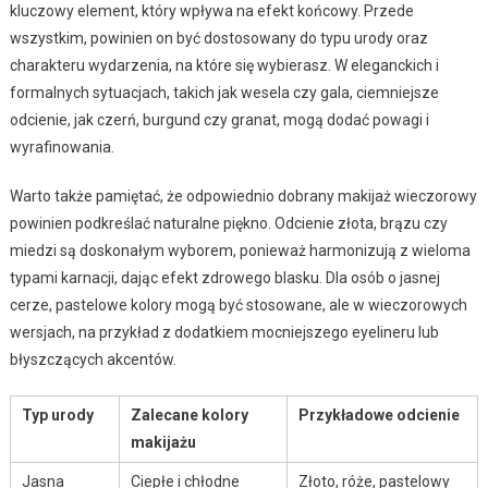
kluczowy element, który wpływa na efekt końcowy. Przede
wszystkim, powinien on być dostosowany do typu urody oraz
charakteru wydarzenia, na które się wybierasz. W eleganckich i
formalnych sytuacjach, takich jak wesela czy gala, ciemniejsze
odcienie, jak czerń, burgund czy granat, mogą dodać powagi i
wyrafinowania.
Warto także pamiętać, że odpowiednio dobrany makijaż wieczorowy
powinien podkreślać naturalne piękno. Odcienie złota, brązu czy
miedzi są doskonałym wyborem, ponieważ harmonizują z wieloma
typami karnacji, dając efekt zdrowego blasku. Dla osób o jasnej
cerze, pastelowe kolory mogą być stosowane, ale w wieczorowych
wersjach, na przykład z dodatkiem mocniejszego eyelineru lub
błyszczących akcentów.
Typ urody
Zalecane kolory
Przykładowe odcienie
makijażu
Jasna
Ciepłe i chłodne
Złoto, róże, pastelowy