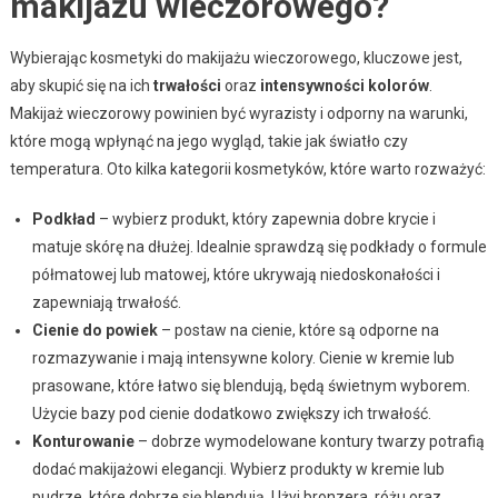
makijażu wieczorowego?
Wybierając kosmetyki do makijażu wieczorowego, kluczowe jest,
aby skupić się na ich
trwałości
oraz
intensywności kolorów
.
Makijaż wieczorowy powinien być wyrazisty i odporny na warunki,
które mogą wpłynąć na jego wygląd, takie jak światło czy
temperatura. Oto kilka kategorii kosmetyków, które warto rozważyć:
Podkład
– wybierz produkt, który zapewnia dobre krycie i
matuje skórę na dłużej. Idealnie sprawdzą się podkłady o formule
półmatowej lub matowej, które ukrywają niedoskonałości i
zapewniają trwałość.
Cienie do powiek
– postaw na cienie, które są odporne na
rozmazywanie i mają intensywne kolory. Cienie w kremie lub
prasowane, które łatwo się blendują, będą świetnym wyborem.
Użycie bazy pod cienie dodatkowo zwiększy ich trwałość.
Konturowanie
– dobrze wymodelowane kontury twarzy potrafią
dodać makijażowi elegancji. Wybierz produkty w kremie lub
pudrze, które dobrze się blendują. Użyj bronzera, różu oraz