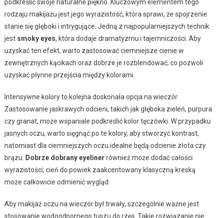
podkreślić swoje naturalne piękno. Kluczowym elementem tego
rodzaju makijażu jest jego wyrazistość, która sprawi, że spojrzenie
stanie się głęboki i intrygujące. Jedną z najpopularniejszych technik
jest
smoky eyes
, która dodaje dramatyzmu i tajemniczości. Aby
uzyskać ten efekt, warto zastosować ciemniejsze cienie w
zewnętrznych kącikach oraz dobrze je rozblendować, co pozwoli
uzyskać płynne przejścia między kolorami.
Intensywne kolory to kolejna doskonała opcja na wieczór.
Zastosowanie jaskrawych odcieni, takich jak głęboka zieleń, purpura
czy granat, może wspaniale podkreślić kolor tęczówki. W przypadku
jasnych oczu, warto sięgnąć po te kolory, aby stworzyć kontrast,
natomiast dla ciemniejszych oczu idealne będą odcienie złota czy
brązu.
Dobrze dobrany eyeliner
również może dodać całości
wyrazistości; cień do powiek zaakcentowany klasyczną kreską
może całkowicie odmienić wygląd.
Aby makijaż oczu na wieczór był trwały, szczególnie ważne jest
stosowanie wodoodpornego tuszu do rzęs. Takie rozwiązanie nie