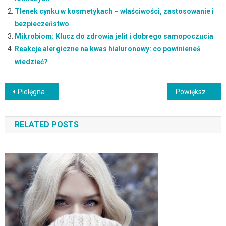
Tlenek cynku w kosmetykach – właściwości, zastosowanie i
bezpieczeństwo
Mikrobiom: Klucz do zdrowia jelit i dobrego samopoczucia
Reakcje alergiczne na kwas hialuronowy: co powinieneś
wiedzieć?
Nawigacja
Pielęgnacja włosów farbowanych: zachowaj trwały kolor
Powiększenie ust – metody, koszty i efekty zabiegu
wpisu
RELATED POSTS