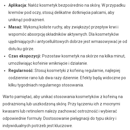
Aplikacja:
Nałóż kosmetyk bezpośrednio na skórę. W przypadku
kremów pod oczy, stosuj delikatne dotknięcia palcami, aby
uniknąć podrażnień.
Masaż:
Wykonuj koliste ruchy, aby zwiększyć przepływ krwi i
wspomóc absorpcję składników aktywnych. Dla kosmetyków
ujędrniających i antycellulitowych dobrze jest wmasowywać je od
dołu ku górze.
Czas ekspozycji:
Pozostaw kosmetyk na skórze na kilka minut,
umożliwiając kofeinie wniknięcie i działanie.
Regularność:
Stosuj kosmetyki z kofeiną regularnie, najlepiej
codziennie rano lub dwa razy dziennie. Efekty będą widoczne po
kilku tygodniach regularnego stosowania.
Warto pamiętać, aby unikać stosowania kosmetyków z kofeiną na
podrażnioną lub uszkodzoną skórę. Przy łączeniu ich z mocnymi
kwasami lub retinolem należy zachować ostrożność i wybierać
odpowiednie formuły. Dostosowanie pielęgnacji do typu skóry i
indywidualnych potrzeb jest kluczowe.