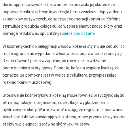
docierając do wszystkich jej warstw, co pozwala jej skutecznie
poprawiać mikrokrążenie krwi. Dzięki temu zwiększa dopływ tlenu i
składników odżywczych, co sprzyja regeneracji komórek. Kofeina
stymuluje produkcję kolagenu, co wspiera elastyczność skóry oraz
pomaga redukować opuchliznę i
cienie pod oczami
.
W kosmetykach do pielęgnacji włosów kofeina stymuluje cebulki, co
może ograniczać wypadanie włosów oraz poprawiać ich kondycję.
Działa również przeciwzapalnie, co może przeciwdziałać
podrażnieniom skóry głowy. Ponadto, kofeina wspiera lipolizę, co
oznacza, że pomocna jest w walce z cellulitem, przyspieszając
rozkład tkanki tłuszczowej.
Stosowanie kosmetyków z kofeiną może również przyczynić się do
eliminacji toksyn z organizmu, co skutkuje wygładzeniem i
ujędrnieniem skóry. Warto zwrócić uwagę, że regularne stosowanie
takich produktów, zawierających kofeinę, może przynieść wymierne
efekty w pielęgnacji zarówno skóry, jak i włosów.