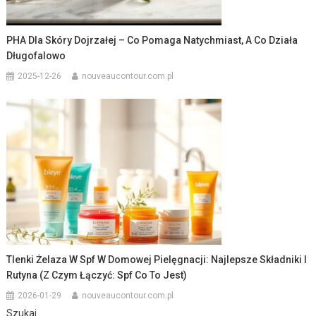
PHA Dla Skóry Dojrzałej – Co Pomaga Natychmiast, A Co Działa
Długofalowo
2025-12-26
nouveaucontour.com.pl
Tlenki Żelaza W Spf W Domowej Pielęgnacji: Najlepsze Składniki I
Rutyna (z Czym Łączyć: Spf Co To Jest)
2026-01-29
nouveaucontour.com.pl
Szukaj