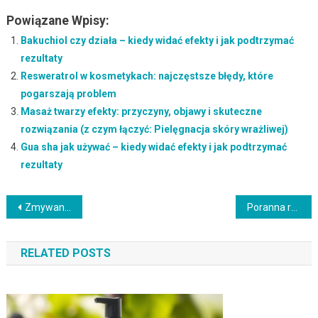
Powiązane Wpisy:
Bakuchiol czy działa – kiedy widać efekty i jak podtrzymać
rezultaty
Resweratrol w kosmetykach: najczęstsze błędy, które
pogarszają problem
Masaż twarzy efekty: przyczyny, objawy i skuteczne
rozwiązania (z czym łączyć: Pielęgnacja skóry wrażliwej)
Gua sha jak używać – kiedy widać efekty i jak podtrzymać
rezultaty
Nawigacja
Zmywanie oleju z twarzy jak w domowej pielęgnacji: najlepsze składniki i rutyna
Poranna rutyna anti aging a inne składniki: jak łączyć i nie podrażnić
wpisu
RELATED POSTS