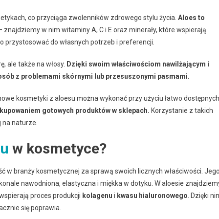
etykach, co przyciąga zwolenników zdrowego stylu życia.
Aloes to
 znajdziemy w nim witaminy A, C i E oraz minerały, które wspierają
o przystosować do własnych potrzeb i preferencji.
ę, ale także na włosy.
Dzięki swoim właściwościom nawilżającym i
 osób z problemami skórnymi lub przesuszonymi pasmami.
mowe kosmetyki z aloesu można wykonać przy użyciu łatwo dostępnyc
 kupowaniem gotowych produktów w sklepach.
Korzystanie z takich
j na naturze.
su
w kosmetyce?
ość w branży kosmetycznej za sprawą swoich licznych właściwości. Jeg
doskonale nawodniona, elastyczna i miękka w dotyku. W aloesie znajdziem
spierają proces produkcji
kolagenu
i
kwasu hialuronowego
. Dzięki n
acznie się poprawia.