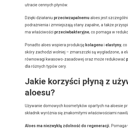
utracie cennych płynów.
Dzięki działaniu
przeciwzapalnemu
aloes jest szczególn
podrażnienia i zmniejszają stany zapalne, a także przysp
ma właściwości
przeciwbakteryjne
, co pomaga w redukc
Ponadto aloes wspiera produkcję
kolagenu
i
elastyny
, c
skóry zachodzi wolniej – zmarszczki są wygładzone, a e
równowagi kwasowo-zasadowej oraz może redukować
dla różnych typów cery.
Jakie korzyści płyną z u
aloesu?
Używanie domowych kosmetyków opartych na aloesie przyn
składnik wyróżnia się znakomitymi właściwościami nawilżaj
Aloes ma niezwykłą zdolność do regeneracji.
Pomaga w 