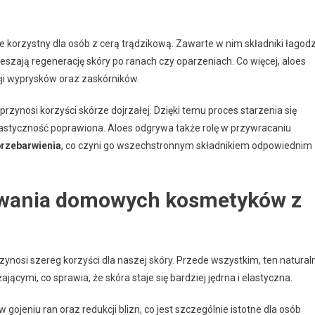
ie korzystny dla osób z cerą trądzikową. Zawarte w nim składniki łagod
ieszają regenerację skóry po ranach czy oparzeniach. Co więcej, aloes
ji wyprysków oraz zaskórników.
o przynosi korzyści skórze dojrzałej. Dzięki temu proces starzenia się
lastyczność poprawiona. Aloes odgrywa także rolę w przywracaniu
przebarwienia
, co czyni go wszechstronnym składnikiem odpowiednim
żywania domowych kosmetyków z
osi szereg korzyści dla naszej skóry. Przede wszystkim, ten natural
ącymi, co sprawia, że skóra staje się bardziej jędrna i elastyczna.
gojeniu ran oraz redukcji blizn, co jest szczególnie istotne dla osób