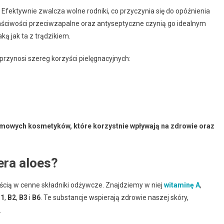
. Efektywnie zwalcza wolne rodniki, co przyczynia się do opóźnienia
łaściwości przeciwzapalne oraz antyseptyczne czynią go idealnym
ą jak ta z trądzikiem.
rzynosi szereg korzyści pielęgnacyjnych:
omowych kosmetyków, które korzystnie wpływają na zdrowie oraz
era aloes?
ścią w cenne składniki odżywcze. Znajdziemy w niej
witaminę A
,
B1
,
B2
,
B3
i
B6
. Te substancje wspierają zdrowie naszej skóry,
.