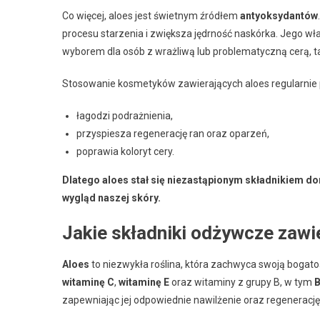
Co więcej, aloes jest świetnym źródłem
antyoksydantów
procesu starzenia i zwiększa jędrność naskórka. Jego w
wyborem dla osób z wrażliwą lub problematyczną cerą, tak
Stosowanie kosmetyków zawierających aloes regularnie p
łagodzi podrażnienia,
przyspiesza regenerację ran oraz oparzeń,
poprawia koloryt cery.
Dlatego aloes stał się niezastąpionym składnikiem d
wygląd naszej skóry.
Jakie składniki odżywcze zawi
Aloes
to niezwykła roślina, która zachwyca swoją bogato
witaminę C
,
witaminę E
oraz witaminy z grupy B, w tym
zapewniając jej odpowiednie nawilżenie oraz regenerację