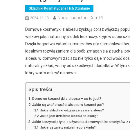
Składniki Kosmetyczne I Ich Działanie
Nouveaucontour.com.pl
2024-11-13
Domowe kosmetyki z aloesu zyskują coraz większą popular
wieków jako naturalny środek leczniczy, kryje w sobie sze
Dzięki bogactwu witamin, minerałów oraz aminokwasów, al
idealnym rozwiązaniem dla osób zmagań się z suchą, po
aloesu w domowym zaciszu nie tylko daje możliwość dost
naturalny skład, wolny od szkodliwych dodatków. W tym ko
który warto odkryć na nowo.
Spis treści
Domowe kosmetyki z aloesu – co to jest?
Jakie są właściwości aloesu w kosmetyce?
Jakie składniki odżywcze zawiera aloes?
Jakie jest działanie aloesu na skórę?
Jakie korzyści płyną z używania domowych kosmetyków z 
Jakie są zalety naturalnego składu?