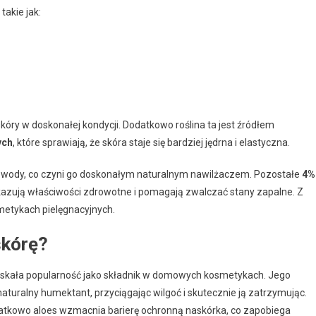
akie jak:
kóry w doskonałej kondycji. Dodatkowo roślina ta jest źródłem
ych
, które sprawiają, że skóra staje się bardziej jędrna i elastyczna.
 wody, co czyni go doskonałym naturalnym nawilżaczem. Pozostałe
4%
ykazują właściwości zdrowotne i pomagają zwalczać stany zapalne. Z
metykach pielęgnacyjnych.
skórę?
 zyskała popularność jako składnik w domowych kosmetykach. Jego
 naturalny humektant, przyciągając wilgoć i skutecznie ją zatrzymując.
odatkowo aloes wzmacnia barierę ochronną naskórka, co zapobiega