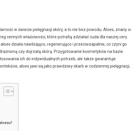
ność w świecie pielęgnacji skóry, a to nie bez powodu. Aloes, znany o
reg cennych właściwości, które potrafią zdziałać cuda dla naszej cery.
oes działa nawilżająco, regenerująco i przeciwzapalnie, co czyni go
drażnioną czy dojrzałą skórą. Przygotowanie kosmetyków na bazie
osowania ich do indywidualnych potrzeb, ale także gwarantuje
ntekście, aloes jawi się jako prawdziwy skarb w codziennej pielęgnacji,
aloesu?