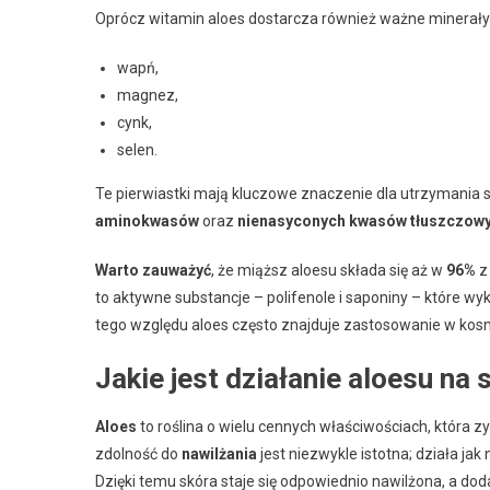
Oprócz witamin aloes dostarcza również ważne minerały t
wapń,
magnez,
cynk,
selen.
Te pierwiastki mają kluczowe znaczenie dla utrzymania s
aminokwasów
oraz
nienasyconych kwasów tłuszczow
Warto zauważyć
, że miąższ aloesu składa się aż w
96%
z
to aktywne substancje – polifenole i saponiny – które w
tego względu aloes często znajduje zastosowanie w kos
Jakie jest działanie aloesu na 
Aloes
to roślina o wielu cennych właściwościach, która
zdolność do
nawilżania
jest niezwykle istotna; działa jak
Dzięki temu skóra staje się odpowiednio nawilżona, a d