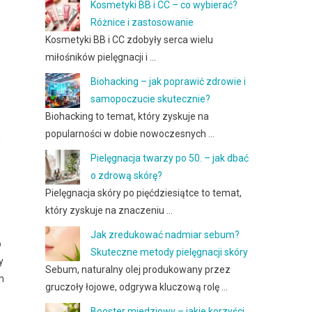
Kosmetyki BB i CC – co wybierać?
Różnice i zastosowanie
Kosmetyki BB i CC zdobyły serca wielu
miłośników pielęgnacji i …
Biohacking – jak poprawić zdrowie i
samopoczucie skutecznie?
Biohacking to temat, który zyskuje na
popularności w dobie nowoczesnych …
h
Pielęgnacja twarzy po 50. – jak dbać
o zdrową skórę?
Pielęgnacja skóry po pięćdziesiątce to temat,
który zyskuje na znaczeniu …
Jak zredukować nadmiar sebum?
o
Skuteczne metody pielęgnacji skóry
y
Sebum, naturalny olej produkowany przez
im
gruczoły łojowe, odgrywa kluczową rolę …
Booster miedziowy – jakie korzyści