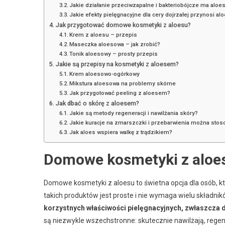
Jakie działanie przeciwzapalne i bakteriobójcze ma aloe
Jakie efekty pielęgnacyjne dla cery dojrzałej przynosi al
Jak przygotować domowe kosmetyki z aloesu?
Krem z aloesu – przepis
Maseczka aloesowa – jak zrobić?
Tonik aloesowy – prosty przepis
Jakie są przepisy na kosmetyki z aloesem?
Krem aloesowo-ogórkowy
Mikstura aloesowa na problemy skórne
Jak przygotować peeling z aloesem?
Jak dbać o skórę z aloesem?
Jakie są metody regeneracji i nawilżania skóry?
Jakie kuracje na zmarszczki i przebarwienia można sto
Jak aloes wspiera walkę z trądzikiem?
Domowe kosmetyki z aloesu
Domowe kosmetyki z aloesu to świetna opcja dla osób, k
takich produktów jest proste i nie wymaga wielu składnikó
korzystnych właściwości pielęgnacyjnych, zwłaszcza d
są niezwykle wszechstronne: skutecznie nawilżają, regen